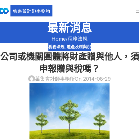
最新消息
Home
稅務法規
稅務法規
,
遺產及贈與稅
公司或機關團體將財產贈與他人，須
申報贈與稅嗎？
萬集會計師事務所
On 2014-08-29