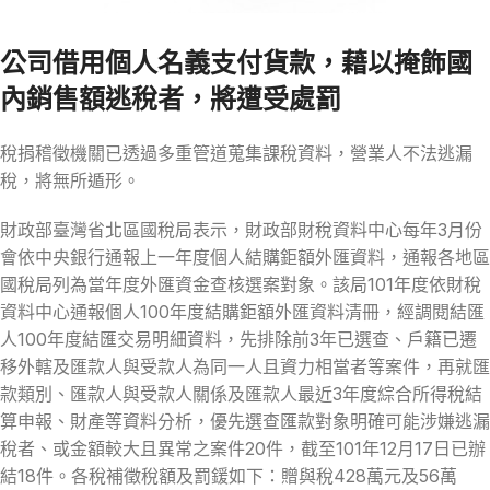
公司借用個人名義支付貨款，藉以掩飾國
內銷售額逃稅者，將遭受處罰
稅捐稽徵機關已透過多重管道蒐集課稅資料，營業人不法逃漏
稅，將無所遁形。
財政部臺灣省北區國稅局表示，財政部財稅資料中心每年3月份
會依中央銀行通報上一年度個人結購鉅額外匯資料，通報各地區
國稅局列為當年度外匯資金查核選案對象。該局101年度依財稅
資料中心通報個人100年度結購鉅額外匯資料清冊，經調閱結匯
人100年度結匯交易明細資料，先排除前3年已選查、戶籍已遷
移外轄及匯款人與受款人為同一人且資力相當者等案件，再就匯
款類別、匯款人與受款人關係及匯款人最近3年度綜合所得稅結
算申報、財產等資料分析，優先選查匯款對象明確可能涉嫌逃漏
稅者、或金額較大且異常之案件20件，截至101年12月17日已辦
結18件。各稅補徵稅額及罰鍰如下：贈與稅428萬元及56萬