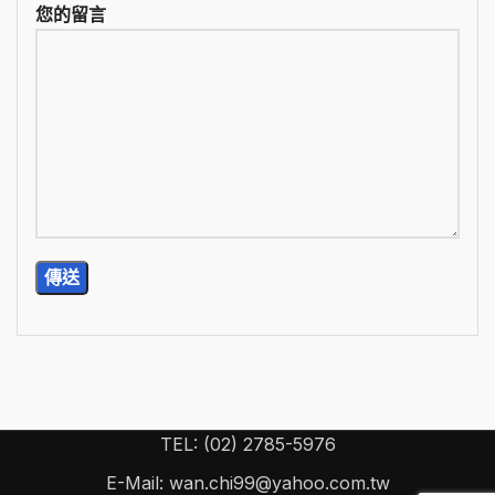
您的留言
TEL: (02) 2785-5976
E-Mail: wan.chi99@yahoo.com.tw