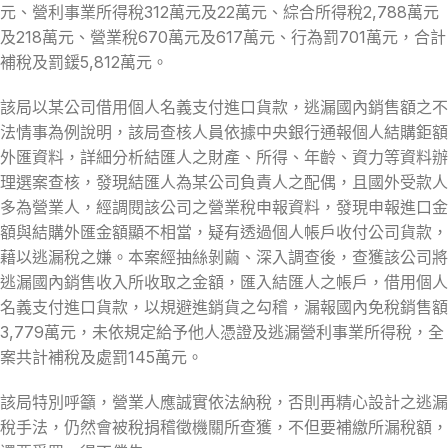
元、營利事業所得稅312萬元及22萬元、綜合所得稅2,788萬元
及218萬元、營業稅670萬元及617萬元、行為罰701萬元，合計
補稅及罰鍰5,812萬元。
該局以某公司借用個人名義支付進口貨款，逃漏國內銷售額之不
法情事為例說明，該局查核人員依據中央銀行通報個人結購鉅額
外匯資料，詳細分析結匯人之財產、所得、年齡、資力等資料辦
理選案查核，發現結匯人為某公司負責人之配偶，且國外受款人
多為營業人，經調閱該公司之營業稅申報資料，發現申報進口金
額與結購外匯金額顯不相當，疑有透過個人帳戶收付公司貨款，
藉以逃漏稅之嫌。本案經抽絲剝繭、深入調查後，查獲該公司將
逃漏國內銷售收入所收取之金額，匯入結匯人之帳戶，借用個人
名義支付進口貨款，以規避進銷貨之勾稽，漏報國內免稅銷售額
3,779萬元，未依規定給予他人憑證及逃漏營利事業所得稅，全
案共計補稅及處罰145萬元。
該局特別呼籲，營業人應誠實依法納稅，否則再精心設計之逃漏
稅手法，仍然會被稅捐稽徵機關所查獲，不但要補繳所漏稅額，