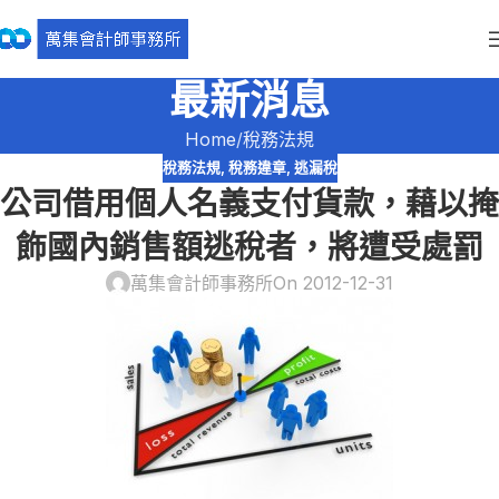
最新消息
Home
稅務法規
稅務法規
,
稅務違章
,
逃漏稅
公司借用個人名義支付貨款，藉以掩
飾國內銷售額逃稅者，將遭受處罰
萬集會計師事務所
On 2012-12-31