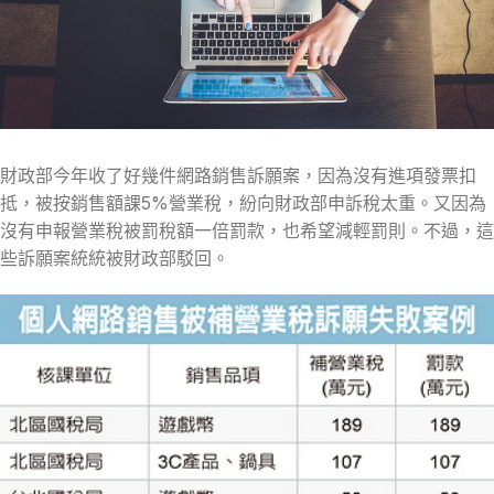
財政部今年收了好幾件網路銷售訴願案，因為沒有進項發票扣
抵，被按銷售額課5%營業稅，紛向財政部申訴稅太重。又因為
沒有申報營業稅被罰稅額一倍罰款，也希望減輕罰則。不過，這
些訴願案統統被財政部駁回。