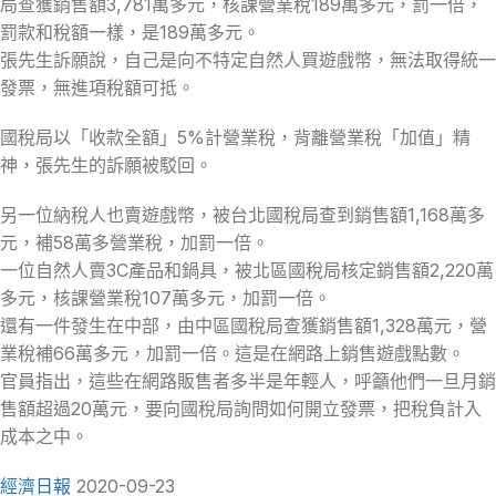
局查獲銷售額3,781萬多元，核課營業稅189萬多元，罰一倍，
罰款和稅額一樣，是189萬多元。
張先生訴願說，自己是向不特定自然人買遊戲幣，無法取得統一
發票，無進項稅額可抵。
國稅局以「收款全額」5%計營業稅，背離營業稅「加值」精
神，張先生的訴願被駁回。
另一位納稅人也賣遊戲幣，被台北國稅局查到銷售額1,168萬多
元，補58萬多營業稅，加罰一倍。
一位自然人賣3C產品和鍋具，被北區國稅局核定銷售額2,220萬
多元，核課營業稅107萬多元，加罰一倍。
還有一件發生在中部，由中區國稅局查獲銷售額1,328萬元，營
業稅補66萬多元，加罰一倍。這是在網路上銷售遊戲點數。
官員指出，這些在網路販售者多半是年輕人，呼籲他們一旦月銷
售額超過20萬元，要向國稅局詢問如何開立發票，把稅負計入
成本之中。
經濟日報
2020-09-23