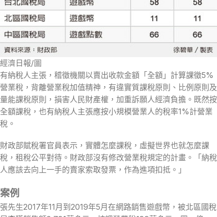
經濟日報/圖
有納稅人主張，稽徵機關以賣出收款金額「全額」計算課徵5%
營業稅，背離營業稅加值精神，有違實質課稅原則、比例原則及
量能課稅原則，損害人民財產權，加重訴願人經濟負擔。既然按
全額課稅，也有納稅人主張應按小規模營業人的稅率1%計營業
稅。
財政部賦稅署官員表示，實體怎麼課稅，虛擬世界也就怎麼課
稅，租稅公平對待。財政部沒有修改營業稅規定的計畫。「納稅
人應該去向上一手的賣家索取發票，作為進項扣抵。」
案例
張先生2017年11月到2019年5月在網路銷售遊戲幣，被北區國稅