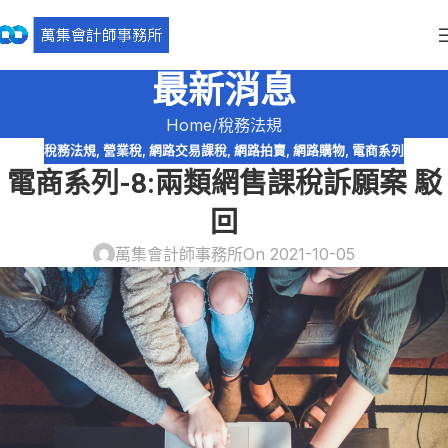
最新消息
Home
稅務法規
稅務法規
,
營業稅
,
網路交易課稅
,
網路拍賣
,
網路購物
,
電商系列
電商系列-8:兩類網售課稅訴願案 駁
回
萬集會計師事務所
On 2021-10-05