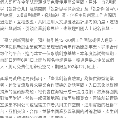
個人即可在今年試營運期間免費使用辦公空間。另外，自7月起
以【設計台北】陸續開闢「設計思考探索營」及「設計師發聲小
型論壇」2項系列課程，邀請設計師、企業主及創意工作者間透
過活動，互相激盪，共同運用人文思維及設計思考的角度，連結
設計與創新，引領企業前瞻思維，也歡迎相關人士報名參與。
「臺北創新實驗室」預計將引進15~20個工作團隊或個人進駐，
不僅提供新創企業或有創業理想的青年作為開創事業、尋求合作
夥伴的平台，進而建立一個永續創意基地。本年度為試營運期，
自即日起至8月1日止開放報名申請進駐，獲選進駐之企業或個
人，將可免費使用辦公空間，期限至102年12月底止。
產業局黃啟瑞局長指出，「臺北創新實驗室」為提供微型創業
者、跨業交流及尋求異業合作契機的對話空間，入口意象以群體
捕魚的座頭鯨為題，牠們會在海裡形成一張泡泡網，將魚群圍攏
到海面附近，然後一起優雅地衝出海面集體覓食。意喻創新實驗
室邀集不同公司或組織工作者共用工作空間，運用實體的社群平
台，互相交流、合作，並藉由同業及異業間的討論激盪，產生創
新思維，締造新的交流模式與商機。