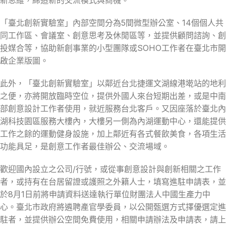
「臺北創新實驗室」內部空間分為5間微型辦公室、14個個人共
同工作區、會議室、創意思考及休閒區等，並提供顧問諮詢、創
投媒合等，協助新創事業的小型團隊或SOHO工作者在臺北市開
啟企業版圖。
此外，「臺北創新實驗室」以鄰近台北捷運文湖線港墘站的地利
之便，亦將開放臨時空位，提供外國人來台短期出差，或是中南
部創意設計工作者使用，就近服務台北客戶。又因座落於臺北內
湖科技園區服務大樓內，大樓另一側為內湖運動中心，還能提供
工作之餘的運動健身設施，加上鄰近有各式餐飲美食，各項生活
功能具足，是創意工作者最佳辦公、交流場域。
歡迎國內設立之公司/行號，或從事創意設計與創新相關之工作
者，或持有在台居留證或護照之外籍人士，填寫進駐申請表，並
於8月1日前將申請資料送達執行單位財團法人中國生產力中
心。臺北市政府將遴聘產官學委員，以公開甄選方式擇優選定進
駐者，並提供辦公空間免費使用，相關申請辦法及申請表，請上