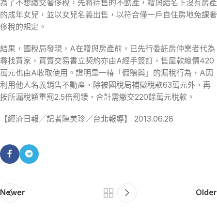
為了不想繳交奢侈稅，先將待售的不動產，贈與給名下沒有房產
的成年女兒，並以女兒名義出售，以符合僅一戶自住房地免課奢
侈稅的規定。
結果，國稅局發現，A在贈與房產前，已先行委託房仲業者代為
尋找買家，買賣交易書立契約亦由A經手簽訂，售屋款總價420
萬元也由A收取使用。證明是一椿「假贈與」的漏稅行為，A因
利用他人名義銷售不動產，除被國稅局補徵稅款63萬元外，再
按所漏稅額重罰2.5倍罰鍰，合計需繳交220餘萬元稅款。
【經濟日報╱記者陳美珍／台北報導】 2013.06.28
Newer
Older