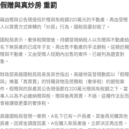
假贈與真炒房 重罰
藉由贈與公告現值低於贈與免稅額220萬元的不動產，再由受贈
人以買賣方式移轉的「炒房」行為，國稅局要封殺了。
國稅局表示，奢侈稅開徵後，持續發現納稅人以先贈與不動產給
名下無房產的已成年子女，再出售不動產的手法避稅。這類近親
贈與不動產，又由受贈人短期內出售的案件，已被列為選查對
象。
財政部高雄國稅局局長吳英世指出，高雄地區發現數起以「假贈
與」掩蓋「真買賣」的特種貨物及勞務稅（奢侈稅）的避稅案
件。假贈與的房產其公告現值都在220萬元贈與免稅額之下，當
事人以為不必繳納贈與稅，贈與後再買賣，不過，這種作法反而
會被課徵更重的奢侈稅。
高雄國稅局發現一案例，A名下已有一戶房產，其後再另購其他
房產。因資金調度因素，A在購入新房產後，立即決定再出售，