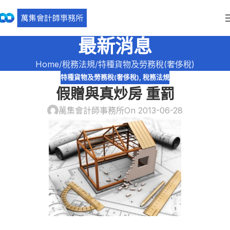
最新消息
Home
稅務法規
特種貨物及勞務稅(奢侈稅)
特種貨物及勞務稅(奢侈稅)
,
稅務法規
假贈與真炒房 重罰
萬集會計師事務所
On 2013-06-28