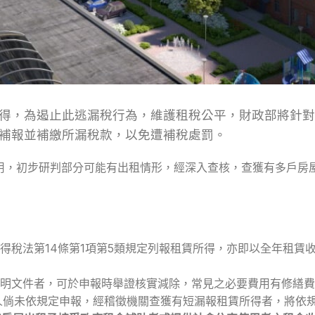
得，為遏止此逃漏稅行為，維護租稅公平，財政部將針對
補報並補繳所漏稅款，以免遭補稅處罰。
用，初步研判部分可能有出租情形，經深入查核，查獲有多戶房
得稅法第14條第1項第5類規定列報租賃所得，亦即以全年租賃
明文件者，可於申報時舉證核實減除，常見之必要費用有修繕費
人倘未依規定申報，經稽徵機關查獲有短漏報租賃所得者，將依