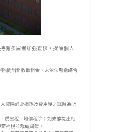
持有多屋者加強查核，提醒個人
屋隔間出租收取租金，未依法報繳綜合
收入減除必要損耗及費用後之餘額為所
、房屋稅、地價稅等；如未能提出相
規定補稅並裁處罰鍰。