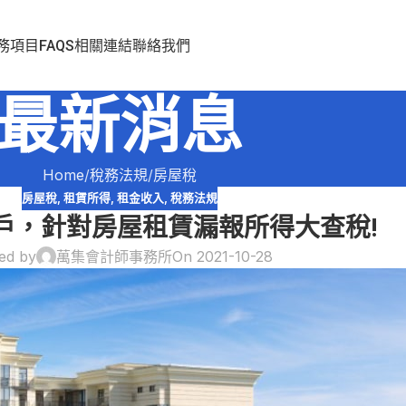
務項目
FAQS
相關連結
聯絡我們
最新消息
Home
稅務法規
房屋稅
房屋稅
,
租賃所得
,
租金收入
,
稅務法規
戶，針對房屋租賃漏報所得大查稅!
ed by
萬集會計師事務所
On 2021-10-28