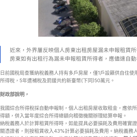
近來，外界屢反映個人房東出租房屋漏未申報租賃所
房東如有出租行為漏未申報租賃所得者，應儘速自動
日前國稅局查獲納稅義務人持有多戶房屋，僅1戶設籍供自住使
所得稅，5年遭補稅及罰鍰共約新臺幣(下同)50萬元。
財政部說明，
我國綜合所得稅採自動申報制，個人出租房屋收取租金，應依所
得額，併入當年度綜合所得總額向稽徵機關辦理結算申報。
納稅義務人於計算租賃所得時，如能提具必要損耗及費用確實證
關憑證者，則按租賃收入43%計算必要損耗及費用。納稅義務