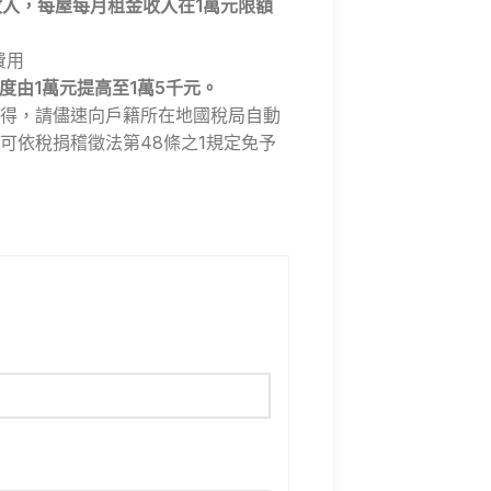
入，每屋每月租金收入在1萬元限額
費用
度由1萬元提高至1萬5千元。
得，請儘速向戶籍所在地國稅局自動
可依稅捐稽徵法第48條之1規定免予