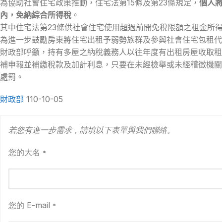
為協助社會住宅政策推動，住宅法第15條及第23條規定，
個人
內，免納綜合所得稅
。
其中住宅法第23條供社會住宅使用超過前開免稅限額之租金所
為進一步鼓勵房東將住宅出租予弱勢族群及參與社會住宅包租代
財政部呼籲，持有多屋之納稅義務人以往年度有出租房屋收取租
補申報並補繳稅款及加計利息，只要在未經檢舉或未經稽徵機關
處罰。
財政部
110-10-05
若您有進一步需求，請填以下表單與我們聯絡。
您的大名
*
您的 E-mail
*