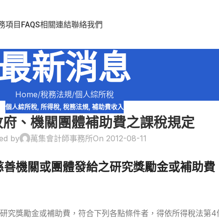
務項目
FAQS
相關連結
聯絡我們
最新消息
Home
稅務法規
個人綜所稅
個人綜所稅
,
所得稅
,
稅務法規
,
補助費收入
政府、機關團體補助費之課稅規定
ed by
萬集會計師事務所
On 2012-08-11
慈善機關或團體發給之研究獎勵金或補助費
研究獎勵金或補助費，符合下列各點條件者，得依所得稅法第4