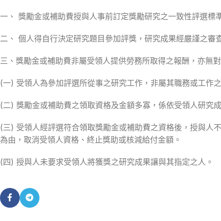
一、 獎勵金或補助費授與人事前訂定獎勵研究之一致性評選標
二、 個人得自行決定研究題目參加評獎，研究成果經嚴謹之審
三、獎勵金或補助費非屬受領人提供勞務所取得之報酬，亦無對
(一) 受領人為參加評選所從事之研究工作，非屬其職務或工作
(二) 獎勵金或補助費之領取資格及金額多寡，係依受領人研
(三) 受領人經評選符合領取獎勵金或補助費之資格後，授與
為由，取消受領人資格、終止獎助或核減給付金額。
(四) 授與人未要求受領人將獲獎之研究成果讓與其指定之人。