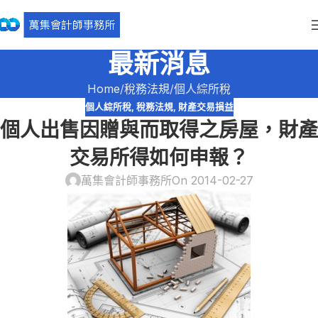
最新消息
Home
稅務法規
個人綜所稅
個人綜所稅
,
稅務法規
,
財產交易損益
個人出售因贈與而取得之房屋，財產
交易所得如何申報？
萬集會計師事務所
On 2014-02-27