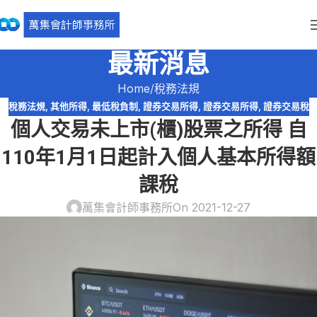
最新消息
Home
稅務法規
稅務法規
,
其他所得
,
最低稅負制
,
證券交易所得
,
證券交易所得
,
證券交易稅
個人交易未上市(櫃)股票之所得 自
110年1月1日起計入個人基本所得額
課稅
萬集會計師事務所
On 2021-12-27