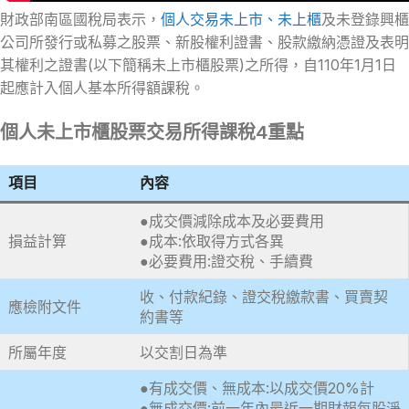
財政部南區國稅局表示，
個人交易未上市、未上櫃
及未登錄興櫃
公司所發行或私募之股票、新股權利證書、股款繳納憑證及表明
其權利之證書(以下簡稱未上市櫃股票)之所得，自110年1月1日
起應計入個人基本所得額課稅。
個人未上市櫃股票交易所得課稅4重點
項目
內容
●成交價減除成本及必要費用
損益計算
●成本:依取得方式各異
●必要費用:證交稅、手續費
收、付款紀錄、證交稅繳款書、買賣契
應檢附文件
約書等
所屬年度
以交割日為準
●有成交價、無成本:以成交價20%計
●無成交價:前一年內最近一期財報每股淨