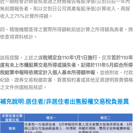
近一期經會計師查核簽證之財務報告每股淨值(交割日前一年內
無前開報告者，則以交割日公司資產每股淨值)計算收入，再按
收入之75%計算所得額。
四、稽徵機關查得之實際所得額較前述計算之所得額為高者，將
依查得資料核計。
該局提醒，上述之課
稅規定自110年1月1日施行
，民眾
若於110年
度有未上市櫃股票交易所得或損失者，記得於111年5月綜合所得
稅結算申報時依規定計入個人基本所得額申報
，並檢附收、付款
紀錄、證券交易稅繳款書、買賣契約書或其他足資證明買賣價格
之文件供國稅局核認。
補充說明:居住者/非居住者出售股權交易稅負差異