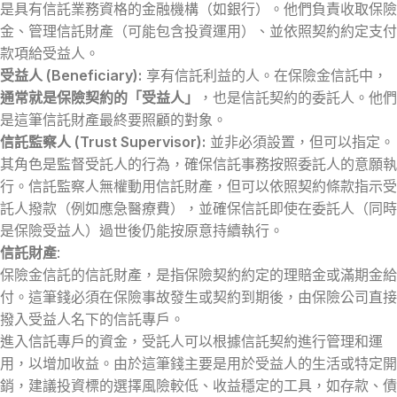
是具有信託業務資格的金融機構（如銀行）。他們負責收取保險
金、管理信託財產（可能包含投資運用）、並依照契約約定支付
款項給受益人。
受益人 (Beneficiary):
享有信託利益的人。在保險金信託中，
通常就是保險契約的「受益人」
，也是信託契約的委託人。他們
是這筆信託財產最終要照顧的對象。
信託監察人 (Trust Supervisor):
並非必須設置，但可以指定。
其角色是監督受託人的行為，確保信託事務按照委託人的意願執
行。信託監察人無權動用信託財產，但可以依照契約條款指示受
託人撥款（例如應急醫療費），並確保信託即使在委託人（同時
是保險受益人）過世後仍能按原意持續執行。
信託財產
:
保險金信託的信託財產，是指保險契約約定的理賠金或滿期金給
付。這筆錢必須在保險事故發生或契約到期後，由保險公司直接
撥入受益人名下的信託專戶。
進入信託專戶的資金，受託人可以根據信託契約進行管理和運
用，以增加收益。由於這筆錢主要是用於受益人的生活或特定開
銷，建議投資標的選擇風險較低、收益穩定的工具，如存款、債