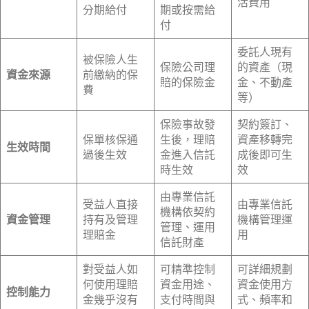
活費用
分期給付
期或按需給
付
委託人現有
被保險人生
保險公司理
的資產（現
資金來源
前繳納的保
賠的保險金
金、不動產
費
等）
保險事故發
契約簽訂、
保單核保通
生後，理賠
資產移轉完
生效時間
過後生效
金進入信託
成後即可生
時生效
效
由專業信託
受益人直接
由專業信託
機構依契約
資金管理
持有及管理
機構管理運
管理、運用
理賠金
用
信託財產
對受益人如
可精準控制
可詳細規劃
何使用理賠
資金用途、
資金使用方
控制能力
金幾乎沒有
支付時間與
式、頻率和