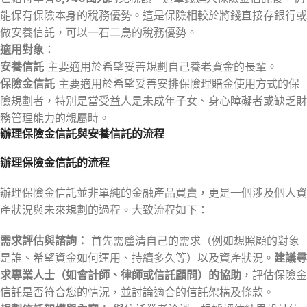
能保有保險本身的稅務優勢。這是保險相較於將錢直接存銀行或
做安養信託，可以一石二鳥的稅務優勢。
適用對象
：
安養信託
主要適用於希望妥善規劃自己養老資金的長輩。
保險金信託
主要適用於希望妥善安排保險理賠金使用方式的保
險規劃者，特別是當受益人是未成年子女、身心障礙者或缺乏財
務管理能力的親屬時。
辦理保險金信託與安養信託的流程
辦理保險金信託的流程
辦理保險金信託並非單純的金融產品買賣，更是一個涉及個人資
產狀況與未來規劃的過程。大致流程如下：
需求評估與諮詢：
首先需釐清自己的需求（例如想照顧的對象
是誰、希望資金如何運用、持續多久等）以及資產狀況。
建議尋
求專業人士（如會計師、律師或信託顧問）的協助
，評估保險金
信託是否符合您的情況，並討論適合的信託架構及條款。