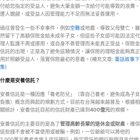
付給您指定的受益人，避免大筆金額一次給付可能導致的浪費、
遭人覬覦，或受益人因管理能力不足而無法妥善運用。
過往曾發生一些不幸事件，例如
空難
或地震，導致父母雙亡，雖
然留下了高額保險金給未成年子女，但這些子女卻可能因法定代
理人監護不周或挪用，或自身不善管理而未能真正受益。保險金
信託的出現，正是為了避免這類情況，讓保險的理賠金能夠真正
用於照顧受益人，落實保險最初的意義。(補充文章:
童話故事下
集
)
什麼是安養信託？
安養信託是一種因應「養老防兒」（靠自己養老，避免成為子女
負擔）概念而興起的規劃方式。目前在台灣越來越普及，根據相
關統計，安養信託目前的信託財產已達到
400億元
的規模。
安養信託的主要目的是為了
管理高齡長輩的退休金或財產
，確保
這些錢不會被不當使用或被騙。例如，一位爺爺可以將他的
2,000萬元養老金放入信託銀行，指定受託的銀行每個月支付他