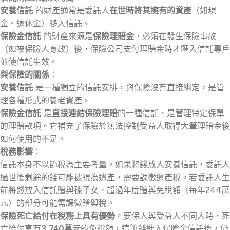
安養信託
的財產通常是委託人
在世時將其擁有的資產
（如現
金、退休金）移入信託。
保險金信託
的財產來源是
保險理賠金
，必須在發生保險事故
（如被保險人身故）後，保險公司支付理賠金時才匯入信託專戶
並使信託生效。
與保險的關係
：
安養信託
是一種獨立的信託安排，與保險沒有直接綁定，是管
理各種形式的養老資產。
保險金信託
是
直接連結保險理賠
的一種信託，是管理特定保單
的理賠款項。它補充了保險於無法控制受益人取得大筆理賠金後
如何使用的不足。
稅務影響
：
信託本身不以節稅為主要考量。如果將錢放入安養信託，委託人
過世後剩餘的錢可能被視為遺產，需要課徵遺產稅。若委託人生
前將錢放入信託贈與孫子女，超過年度贈與免稅額（每年244萬
元）的部分可能需課徵贈與稅。
保險死亡給付在稅務上具有優勢
。要保人與受益人不同人時，死
亡給付享有
3,740萬元
的免稅額，這筆錢進入保險金信託後，仍