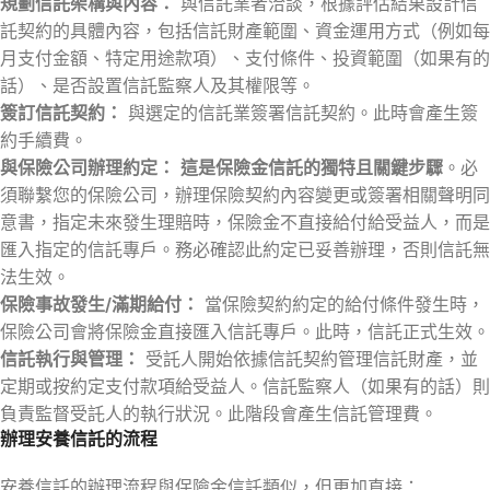
規劃信託架構與內容：
與信託業者洽談，根據評估結果設計信
託契約的具體內容，包括信託財產範圍、資金運用方式（例如每
月支付金額、特定用途款項）、支付條件、投資範圍（如果有的
話）、是否設置信託監察人及其權限等。
簽訂信託契約：
與選定的信託業簽署信託契約。此時會產生簽
約手續費。
與保險公司辦理約定：
這是保險金信託的獨特且關鍵步驟
。必
須聯繫您的保險公司，辦理保險契約內容變更或簽署相關聲明同
意書，指定未來發生理賠時，保險金不直接給付給受益人，而是
匯入指定的信託專戶。務必確認此約定已妥善辦理，否則信託無
法生效。
保險事故發生/滿期給付：
當保險契約約定的給付條件發生時，
保險公司會將保險金直接匯入信託專戶。此時，信託正式生效。
信託執行與管理：
受託人開始依據信託契約管理信託財產，並
定期或按約定支付款項給受益人。信託監察人（如果有的話）則
負責監督受託人的執行狀況。此階段會產生信託管理費。
辦理安養信託的流程
安養信託的辦理流程與保險金信託類似，但更加直接：