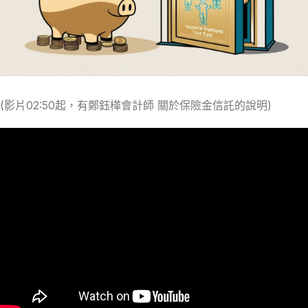
(影片02:50起，有鄭鈺樺會計師 關於保險金信託的說明)