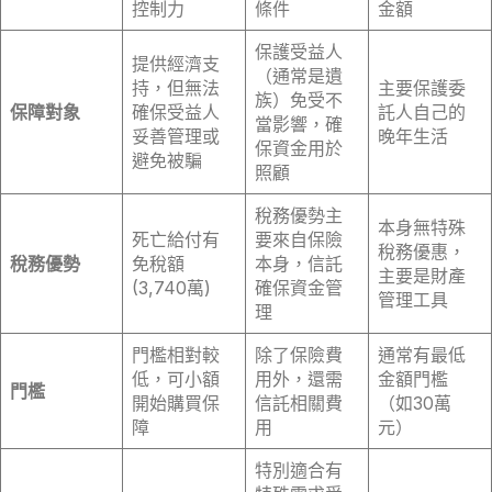
控制力
條件
金額
保護受益人
提供經濟支
（通常是遺
持，但無法
主要保護委
族）免受不
保障對象
確保受益人
託人自己的
當影響，確
妥善管理或
晚年生活
保資金用於
避免被騙
照顧
稅務優勢主
本身無特殊
死亡給付有
要來自保險
稅務優惠，
稅務優勢
免稅額
本身，信託
主要是財產
(3,740萬)
確保資金管
管理工具
理
門檻相對較
除了保險費
通常有最低
低，可小額
用外，還需
金額門檻
門檻
開始購買保
信託相關費
（如30萬
障
用
元）
特別適合有