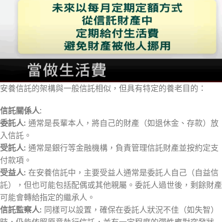
安養信託的架構與一般信託相似，但具有特定的養老目的：
信託關係人
:
委託人:
通常是長輩本人，將自己的財產（如退休金、存款）放
入信託。
受託人:
通常是銀行等金融機構，負責管理信託財產並按約定支
付款項。
受益人:
在安養信託中，主要受益人通常是委託人自己（自益信
託），但也可能包括配偶或其他親屬。委託人過世後，剩餘財產
可能會轉給指定的繼承人。
信託監察人:
同樣可以設置，確保在委託人狀況不佳（如失智）
時，仍能依照原意執行信託，並有一定程度的彈性應對突發狀