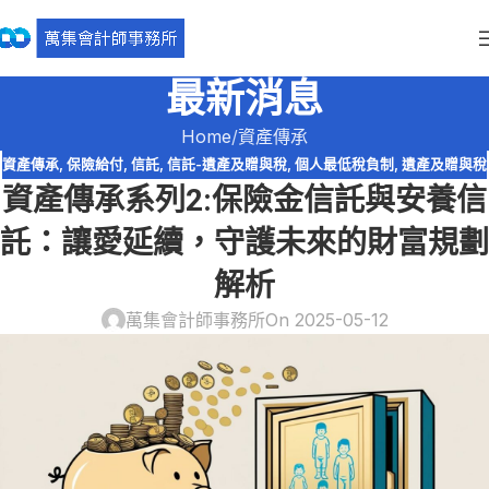
最新消息
Home
資產傳承
資產傳承
,
保險給付
,
信託
,
信託-遺產及贈與稅
,
個人最低稅負制
,
遺產及贈與稅
資產傳承系列2:保險金信託與安養信
託：讓愛延續，守護未來的財富規劃
解析
萬集會計師事務所
On 2025-05-12