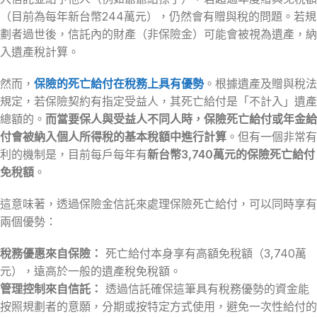
（目前為每年新台幣244萬元），仍然會有贈與稅的問題。若規
劃者過世後，信託內的財產（非保險金）可能會被視為遺產，納
入遺產稅計算。
然而，
保險的死亡給付在稅務上具有優勢
。根據遺產及贈與稅法
規定，若保險契約有指定受益人，其死亡給付是「不計入」遺產
總額的。
而當要保人與受益人不同人時，保險死亡給付或年金給
付會被納入個人所得稅的基本稅額中進行計算
。但有一個非常有
利的機制是，目前每戶每年有
新台幣3,740萬元的保險死亡給付
免稅額
。
這意味著，透過保險金信託來處理保險死亡給付，可以同時享有
兩個優勢：
稅務優惠來自保險：
死亡給付本身享有高額免稅額（3,740萬
元），遠高於一般的遺產稅免稅額。
管理控制來自信託：
透過信託確保這筆具有稅務優勢的資金能
按照規劃者的意願，分期或按特定方式使用，避免一次性給付的