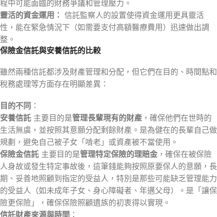
程中可能面臨的財務爭議和管理壓力。
靈活的資金運用：
信託監察人的設置使得資金運用更具靈活
性，能在緊急情況下（如需要支付高額醫療費用）迅速做出調
整。
保險金信託與安養信託的比較
雖然兩種信託都涉及財產管理和分配，但它們在目的、時間點和
稅務處理等方面存在明顯差異：
目的不同
：
安養信託
主要目的是
管理長輩現有的財產
，確保他們在世時的
生活無虞，並按照其意願分配剩餘財產。是為健在的長輩自己做
規劃，避免自己被子女「啃老」或資產被不當使用。
保險金信託
主要目的是
管理特定保險的理賠金
，確保在被保險
人身故或發生特定事故後，這筆錢能夠按照原要保人的意願，長
期、妥善地照顧到指定的受益人，特別是那些可能缺乏管理能力
的受益人（如未成年子女、身心障礙者、年邁父母）。是「讓保
險更保險」，確保保險照顧遺族的初衷得以實現。
信託財產來源與時間
：