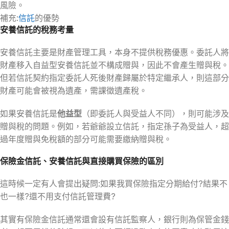
風險。
補充:
信託
的優勢
安養信託的稅務考量
安養信託主要是財產管理工具，本身不提供稅務優惠。委託人將
財產移入自益型安養信託並不構成贈與，因此不會產生贈與稅。
但若信託契約指定委託人死後財產歸屬於特定繼承人，則這部分
財產可能會被視為遺產，需課徵遺產稅。
如果安養信託是
他益型
（即委託人與受益人不同），則可能涉及
贈與稅的問題。例如，若爺爺設立信託，指定孫子為受益人，超
過年度贈與免稅額的部分可能需要繳納贈與稅。
保險金信託、安養信託與直接購買保險的區別
這時候一定有人會提出疑問:如果我買保險指定分期給付?結果不
也一樣?還不用支付信託管理費?
其實有保險金信託通常還會設有信託監察人，銀行則為保管金錢