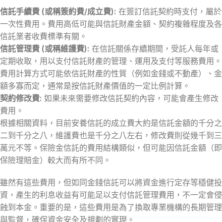
信託手續費 (或稱簽約費/成立費):
在簽訂信託契約時支付，屬於
一次性費用。費用高低可能與信託財產金額、契約複雜程度及各
信託業者收費標準有關。
信託管理費 (或稱維護費):
在信託關係存續期間，受託人每年或
定期收取，用以支付信託財產的管理、運用及支付等服務費用。
費用計算方式可能依信託財產的性質（例如金錢或不動產）、金
額多寡而定，通常是按信託財產價值的一定比例計算。
契約修改費:
如果未來需要修改信託契約內容，可能會產生修改
費用。
根據相關資料，目前安養信託的成立費大約是信託金額的千分之
二到千分之八，維護費也是千分之八左右，修改費則從幾千到三
萬元不等。保險金信託的費用結構類似，但可能因信託金額（即
保險理賠金）較大而有所不同。
雖然有這些費用，但如同金錢信託可以將資金進行定存等穩健投
資，產生的利息收益有可能足以支付信託管理費用，不一定會侵
蝕到本金。重要的是，這些費用是為了換取專業機構的長期管理
與監督，確保資金安全及規劃的實現。