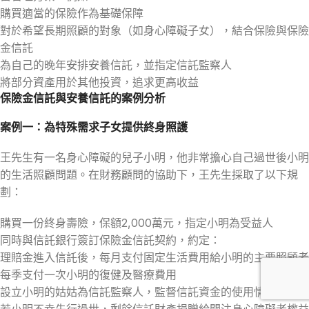
購買適當的保險作為基礎保障
對於希望長期照顧的對象（如身心障礙子女），結合保險與保險
金信託
為自己的晚年安排安養信託，並指定信託監察人
將部分資產用於其他投資，追求更高收益
保險金信託與安養信託的案例分析
案例一：為特殊需求子女提供終身照護
王先生有一名身心障礙的兒子小明，他非常擔心自己過世後小明
的生活照顧問題。在財務顧問的協助下，王先生採取了以下規
劃：
購買一份終身壽險，保額2,000萬元，指定小明為受益人
同時與信託銀行簽訂保險金信託契約，約定：
理賠金進入信託後，每月支付固定生活費用給小明的主要照顧者
每季支付一次小明的復健及醫療費用
設立小明的姑姑為信託監察人，監督信託資金的使用情況
若小明不幸先行過世，剩餘信託財產捐贈給關注身心障礙者權益