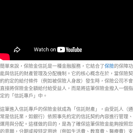
簡單來說，保險金信託是一種金融服務，它結合了
保險
的保障功
能與信託的財產管理及分配機制。它的核心概念在於，當保險契
約約定的給付條件（例如被保險人身故）發生時，保險公司不會
直接將保險金全額給付給受益人，而是將這筆保險金撥入一個指
定的「信託專戶」中。
這筆進入信託專戶的保險金就成為「信託財產」，由受託人（通
常是信託業，如銀行）依照事先約定的信託契約內容進行管理、
運用與分配。這樣做的目的，是為了確保這筆保險金能夠按照您
的意願，分期或按特定用途（例如生活費、教育費、醫療費）支