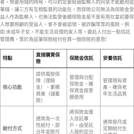
者，想要用錢的時候，可以約定要經過監察人的同意才能動用這
筆錢，讓三方有互相監督的功能在，而保險公司無法為保險金受
益人作為監察人，也無法監督後續保險金是不是有用在當初要保
人想要照顧的受益人、會不會被盜領、被詐騙等等的風險，例
如:未成年子女，不能生活自理的家人等。委託人付出一點信託
管理費，等於為這筆保險給付在買一個保險的意思!
直接購買保
特點
保險金信託
安養信託
險
提供風險保
管理與分配
障（理賠
管理現有資
保險金，確
核心功能
金）、累積
產，確保老
保資金按意
資產（儲蓄
年生活品質
願使用
險）
將保險金匯
通常為一次
入信託專
通常按月或
性給付，部
戶，由受託
給付方式
定期給付生
分年金險可
人按約定分