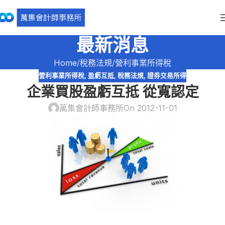
最新消息
Home
稅務法規
營利事業所得稅
營利事業所得稅
,
盈虧互抵
,
稅務法規
,
證券交易所得
企業買股盈虧互抵 從寬認定
萬集會計師事務所
On 2012-11-01