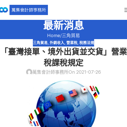
最新消息
Home
三角貿易
三角貿易
,
外銷收入
,
營業稅
,
稅務法規
「臺灣接單、境外出貨並交貨」營業
稅課稅規定
萬集會計師事務所
On 2021-07-26