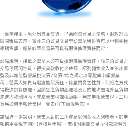
「臺灣接單、境外出貨並交貨」已為國際貿易之常態，財政部北
區國稅局表示，類此三角貿易交易型態營業稅是否可以申報零稅
率銷售額，應依該筆交易是否負有瑕疵擔保責任而定。
該局說明，接單之營業人如不負擔瑕疵擔保責任，該三角貿易之
交易係居間性質，得按貨款收付之差額，認列佣金收入並依加值
型及非加值型營業稅法第7條第2款之規定以零稅率申報營業
稅；營業人如負有瑕疵擔保責任，係屬買賣之性質，列帳之方式
得按進銷貨處理，因銷售之貨物起運地及目的地均屬境外且貨物
未進入我國境內，非屬營業稅課稅範圍，無需申報營業稅。三角
貿易如何申報營業稅一覽表(詳下面說明表)。
該局進一步說明，營業人對於三角貿易以佣金收入列帳者，於申
報適用零稅率期別(含按月申報)，應檢附相關交易收付款證明等