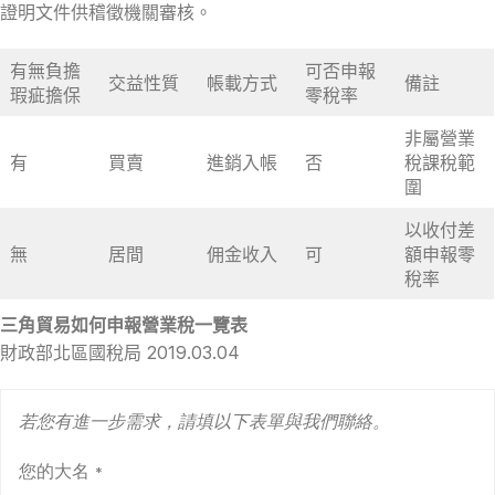
證明文件供稽徵機關審核。
有無負擔
可否申報
交益性質
帳載方式
備註
瑕疵擔保
零稅率
非屬營業
有
買賣
進銷入帳
否
稅課稅範
圍
以收付差
無
居間
佣金收入
可
額申報零
稅率
三角貿易如何申報營業稅一覽表
財政部北區國稅局 2019.03.04
若您有進一步需求，請填以下表單與我們聯絡。
您的大名
*