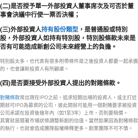
(二)是否授予單一外部投資人
董事席次及
可否於董
事會決議中行使一票
否決權
；
(三)外部投資人
持有股份類型
，是普通股或特別
股
，外部投資人如持有特別股，特別股條款未來是
否有可能造成新創公司未來經營上的負擔。
特別股太多，也代表有很多附帶條件是之後投資人都要一起承擔
的。也會讓新投資人有所顧慮。
(四)是否要接受外部投資人提出的對賭條款。
對賭條款
常出現在IPO之前，追求短期出場的投資人，或主打近
期就可IPO為募資的公司，彼此間就可能用一個對賭要求被投資
公司承諾在投資後幾年內（如1至3年）上市，否則要賠償。
其實就是隨著市場狀條調整新創的估值。當然如果因為對賭條款
的執行，也就會造成團隊股權稀釋更多。創業團隊不可不慎。