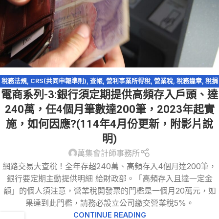
稅務法規
,
CRS(共同申報準則)
,
查帳
,
營利事業所得稅
,
營業稅
,
稅務違章
,
稅捐
電商系列-3:銀行須定期提供高頻存入戶頭、達
稽徵法
,
網路交易課稅
,
網路拍賣
,
網路購物
,
逃漏稅
,
電商系列
,
電子商務
240萬，任4個月筆數達200筆，2023年起實
施，如何因應?(114年4月份更新，附影片說
明)
萬集會計師事務所
網路交易大查稅！全年存超240萬、高頻存入4個月達200筆，
銀行要定期主動提供明細 給財政部。「高頻存入且達一定金
額」的個人須注意，營業稅開發票的門檻是一個月20萬元，如
果達到此門檻，請務必設立公司繳交營業稅5%。
CONTINUE READING