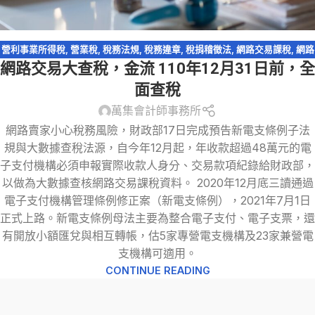
營利事業所得稅
,
營業稅
,
稅務法規
,
稅務違章
,
稅捐稽徵法
,
網路交易課稅
,
網路
網路交易大查稅，金流 110年12月31日前，全
拍賣
,
視同銷售貨物
,
逃漏稅
面查稅
萬集會計師事務所
網路賣家小心稅務風險，財政部17日完成預告新電支條例子法
規與大數據查稅法源，自今年12月起，年收款超過48萬元的電
子支付機構必須申報實際收款人身分、交易款項紀錄給財政部，
以做為大數據查核網路交易課稅資料。 2020年12月底三讀通過
電子支付機構管理條例修正案（新電支條例），2021年7月1日
正式上路。新電支條例母法主要為整合電子支付、電子支票，還
有開放小額匯兌與相互轉帳，估5家專營電支機構及23家兼營電
支機構可適用。
CONTINUE READING