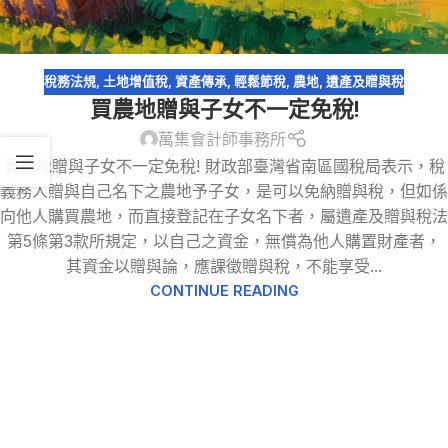
稅務法規
,
土地增值稅
,
資產傳承
,
輕鬆節稅
,
農地
,
遺產及贈與稅
買農地贈與子女不一定免稅!
萬集會計師事務所
買農地贈與子女不一定免稅! 財政部臺灣省南區國稅局表示，稅
義務人贈與自己名下之農地予子女，是可以免納贈與稅，但如係
向他人購買農地，而直接登記在子女名下者，屬遺產及贈與稅法
第5條第3款所規定，以自己之資金，無償為他人購置財產者，
其資金以贈與論，應課徵贈與稅，不能享受...
CONTINUE READING