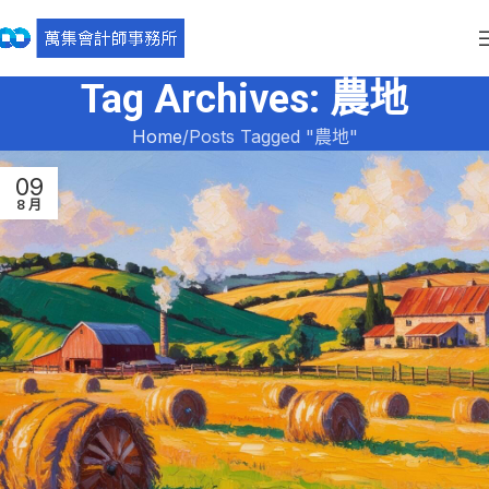
Tag Archives: 農地
Home
Posts Tagged "農地"
09
8 月