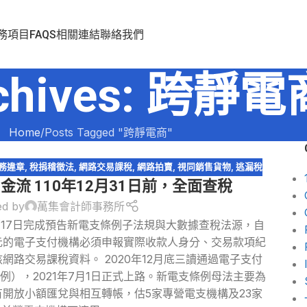
務項目
FAQS
相關連結
聯絡我們
rchives: 跨靜電
Home
Posts Tagged "跨靜電商"
務違章
,
稅捐稽徵法
,
網路交易課稅
,
網路拍賣
,
視同銷售貨物
,
逃漏稅
流 110年12月31日前，全面查稅
ed by
萬集會計師事務所
17日完成預告新電支條例子法規與大數據查稅法源，自
萬元的電子支付機構必須申報實際收款人身分、交易款項紀
網路交易課稅資料。 2020年12月底三讀通過電子支付
），2021年7月1日正式上路。新電支條例母法主要為
開放小額匯兌與相互轉帳，估5家專營電支機構及23家