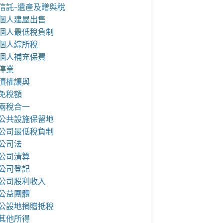
信託-遺產及贈與稅
個人建屋出售
個人最低稅負制
個人綜所稅
個人補充保費
停業
債權讓與
免稅額
兩稅合一
公共設施保留地
公司最低稅負制
公司法
公司清算
公司登記
公司股利收入
公益團體
公設地捐贈抵稅
其他所得