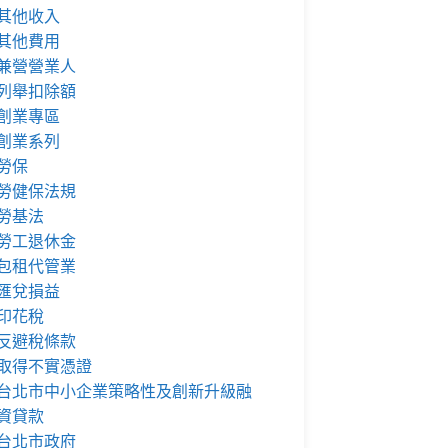
其他收入
其他費用
兼營營業人
列舉扣除額
創業專區
創業系列
勞保
勞健保法規
勞基法
勞工退休金
包租代管業
匯兌損益
印花稅
反避稅條款
取得不實憑證
台北市中小企業策略性及創新升級融
資貸款
台北市政府