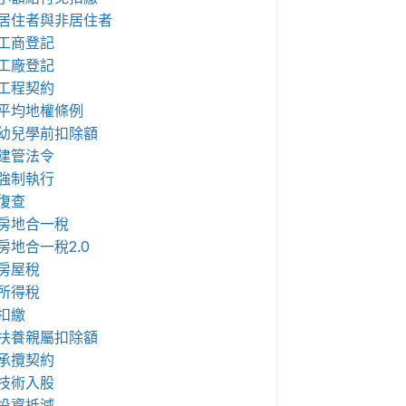
居住者與非居住者
工商登記
工廠登記
工程契約
平均地權條例
幼兒學前扣除額
建管法令
強制執行
復查
房地合一稅
房地合一稅2.0
房屋稅
所得稅
扣繳
扶養親屬扣除額
承攬契約
技術入股
投資抵減