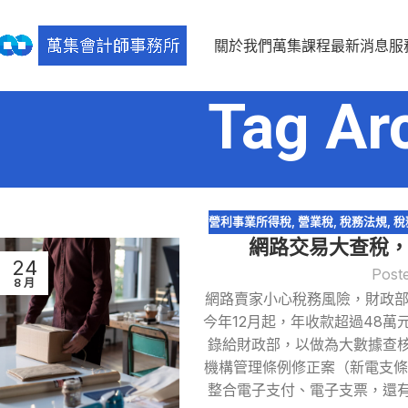
關於我們
萬集課程
最新消息
服
Tag A
營利事業所得稅
,
營業稅
,
稅務法規
,
稅
網路交易大查稅，金
24
Post
8 月
網路賣家小心稅務風險，財政部
今年12月起，年收款超過48
錄給財政部，以做為大數據查核
機構管理條例修正案（新電支條例
整合電子支付、電子支票，還有