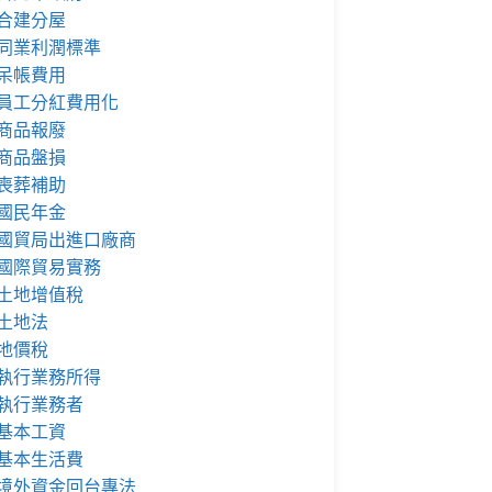
合建分屋
同業利潤標準
呆帳費用
員工分紅費用化
商品報廢
商品盤損
喪葬補助
國民年金
國貿局出進口廠商
國際貿易實務
土地增值稅
土地法
地價稅
執行業務所得
執行業務者
基本工資
基本生活費
境外資金回台專法