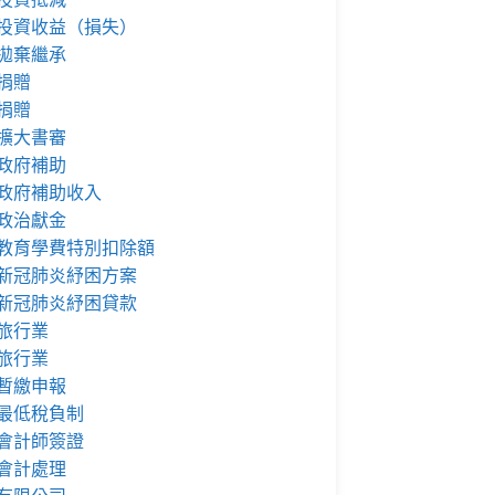
投資收益（損失）
拋棄繼承
捐贈
捐贈
擴大書審
政府補助
政府補助收入
政治獻金
教育學費特別扣除額
新冠肺炎紓困方案
新冠肺炎紓困貸款
旅行業
旅行業
暫繳申報
最低稅負制
會計師簽證
會計處理