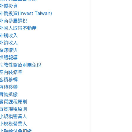
外僑投資
外僑投資(Invest Taiwan)
外商參展退稅
外國人取得不動產
外銷收入
外銷收入
婚嫁贈與
媒體報導
宗教性醫療財團免稅
室內裝修業
容積移轉
容積移轉
實物抵繳
實質課稅原則
實質課稅原則
小規模營業人
小規模營業人
小額給付免扣繳