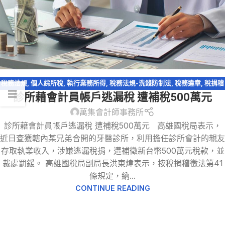
稅務法規
,
個人綜所稅
,
執行業務所得
,
稅務法規-洗錢防制法
,
稅務違章
,
稅捐稽
診所藉會計員帳戶逃漏稅 遭補稅500萬元
徵法
,
逃漏稅
萬集會計師事務所
診所藉會計員帳戶逃漏稅 遭補稅500萬元 高雄國稅局表示，
近日查獲轄內某兄弟合開的牙醫診所，利用擔任診所會計的親友
存取執業收入，涉嫌逃漏稅捐，遭補徵新台幣500萬元稅款，並
裁處罰鍰。 高雄國稅局副局長洪東煒表示，按稅捐稽徵法第41
條規定，納...
CONTINUE READING