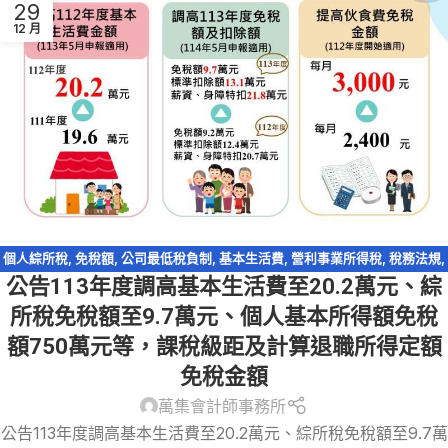
29
12 月
個人綜所稅
,
免稅額
,
公司最低稅負制
,
基本生活費
,
營利事業所得稅
,
稅務法規
,
公告113年度調高基本生活費至20.2萬元、綜
綜所稅免稅額
,
綜所稅身心障礙扣除額
所稅免稅額至9.7萬元、個人基本所得額免稅
額750萬元等，課稅級距及計算退職所得定額
免稅金額
萬集會計師事務所
公告113年度調高基本生活費至20.2萬元、綜所稅免稅額至9.7萬