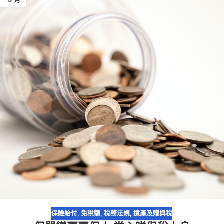
12 月
保險給付
,
免稅額
,
稅務法規
,
遺產及贈與稅