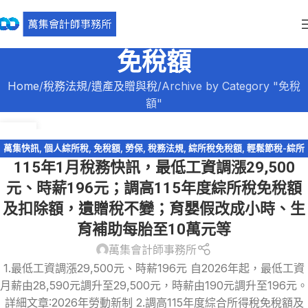
免稅額
Home
稅務法規
遺產及贈與稅
Archive by Category "免稅
額"
30
12 月
萬集快訊
,
個人綜所稅
,
免稅額
,
勞保
,
稅務法規
,
綜所稅免稅額
,
輕鬆節稅-綜所
115年1月稅務快訊，最低工資調漲29,500
稅
,
遺產及贈與稅
元、時薪196元；調高115年度綜所稅免稅額
及扣除額，遺贈稅不變；育嬰假改成小時、生
育補助每胎至10萬元等
萬集會計師事務所
1.最低工資調漲29,500元、時薪196元 自2026年起，最低工資
月薪由28,590元調升至29,500元，時薪由190元調升至196元。
詳細文章:2026年勞動新制 2.調高115年度綜合所得稅免稅額及