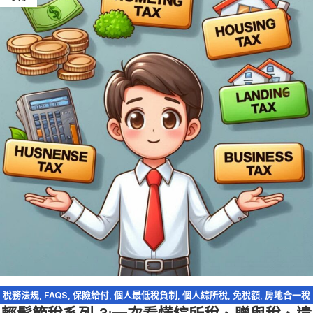
稅務法規
,
FAQS
,
保險給付
,
個人最低稅負制
,
個人綜所稅
,
免稅額
,
房地合一稅
2.0
,
海外所得
,
股利收入
,
資產傳承
,
輕鬆節稅
,
輕鬆節稅-綜所稅
,
農地
,
遺產及