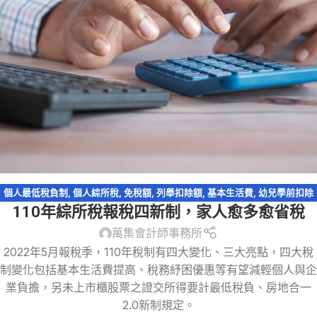
個人最低稅負制
,
個人綜所稅
,
免稅額
,
列舉扣除額
,
基本生活費
,
幼兒學前扣除
110年綜所稅報稅四新制，家人愈多愈省稅
額
,
扶養親屬扣除額
,
捐贈
,
教育學費特別扣除額
,
標準扣除額
,
稅務法規
,
綜所稅
免稅額
,
綜所稅身心障礙扣除額
,
股利收入
萬集會計師事務所
2022年5月報稅季，110年稅制有四大變化、三大亮點，四大稅
制變化包括基本生活費提高、稅務紓困優惠等有望減輕個人與企
業負擔，另未上市櫃股票之證交所得要計最低稅負、房地合一
2.0新制規定。