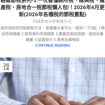
輕鬆節稅系列-3:一次看懂綜所稅、贈與稅、遺
贈與稅
產稅、房地合一稅節稅懶人包!！2026年4月更
新(2026年各種稅的節稅重點)
萬集會計師事務所
高所得的綜所稅節稅方法，會建議大家可以，做到一下5點: 1.降
低所得總額 2.善用海外所得額度 3.盡量提高扣除額，增加扶養
親屬 4.延遲給付 5.善用名模條款
CONTINUE READING
26
4 月