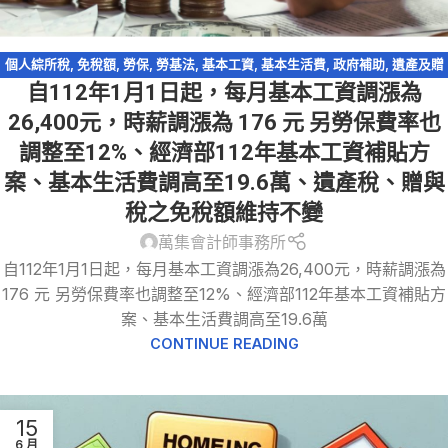
個人綜所稅
,
免稅額
,
勞保
,
勞基法
,
基本工資
,
基本生活費
,
政府補助
,
遺產及贈
自112年1月1日起，每月基本工資調漲為
與稅
26,400元，時薪調漲為 176 元 另勞保費率也
調整至12%、經濟部112年基本工資補貼方
案、基本生活費調高至19.6萬、遺產稅、贈與
稅之免稅額維持不變
萬集會計師事務所
自112年1月1日起，每月基本工資調漲為26,400元，時薪調漲為
176 元 另勞保費率也調整至12%、經濟部112年基本工資補貼方
案、基本生活費調高至19.6萬
CONTINUE READING
15
6 月