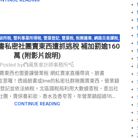
綜所稅
,
營利事業所得稅
,
營業登記
,
營業稅
,
稅務違章
,
網路交易課稅
,
臉書私密社團賣東西遭抓逃稅 補加罰逾160
網路拍賣
,
網路購物
,
電商系列
萬 (附影片說明)
Posted by
萬集會計師事務所
賣東西也需要課營業稅 網紅賣家直播帶貨、臉書
賣家注意囉！透過臉書或line的私密社群揪團賣東西，營業額
籍登記並依法納稅。北區國稅局利用大數據查稅，查出社
團，賣保養彩妝、香水及香皂等，年營業額超過16...
CONTINUE READING