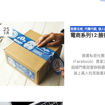
25
稅務法規
,
代購代銷
,
個人
3 月
電商系列12:
臉書私密社團
（Facebook）
超過門檻就要辦稅
員上萬人的某臉書社