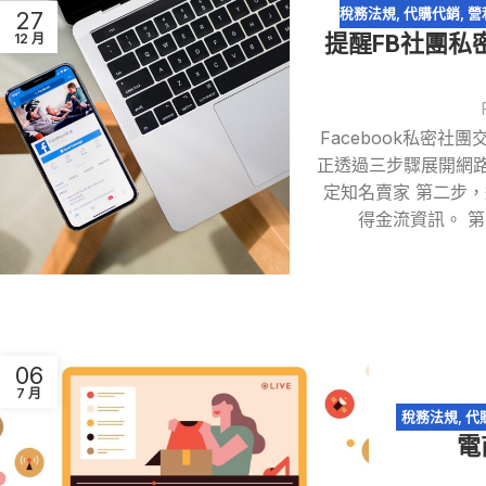
稅務法規
,
代購代銷
,
營
27
12 月
提醒FB社團私
Facebook私密
正透過三步驟展開網路
定知名賣家 第二步
得金流資訊。 
06
7 月
稅務法規
,
代
電