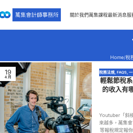
關於我們
萬集課程
最新消息
服
Home
稅
19
稅務法規
,
FAQS
,
一
4 月
輕鬆節稅系列
網紅報稅
,
網路交
的收入有哪
Youtube
來越多，萬集會
等報稅規定報你