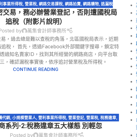
利事業所得稅
,
營業稅
,
網路交易課稅
,
網路拍賣
,
網路購物
,
逃漏稅
密交易，務必辦營業登記，否則遭國稅局
追稅（附影片說明）
Posted by
萬集會計師事務所
社團交易，過去總是難以查稅的角落，北區國稅局表示，近期
追稅， 首先，透過Facebook外部關鍵字搜尋，鎖定特
，透過知名賣家ID，找到其所經營的網路商店，向平台取
第三，確認漏稅事實後，依序追討營業稅及所得稅。
CONTINUE READING
購代銷
,
小規模營業人
,
營利事業所得稅
,
營業登記
,
營業稅
,
稅務違章
,
商系列-2:稅務違章五大樣態 別輕忽
網紅報稅
,
網路交易課稅
,
網路拍賣
,
網路購物
,
電商系列
Posted by
萬集會計師事務所