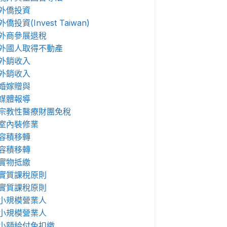
外僑投資
外僑投資(Invest Taiwan)
外商參展退稅
外國人取得不動產
外銷收入
外銷收入
婚嫁贈與
媒體報導
宗教性醫療財團免稅
室內裝修業
容積移轉
容積移轉
實物抵繳
實質課稅原則
實質課稅原則
小規模營業人
小規模營業人
小額給付免扣繳