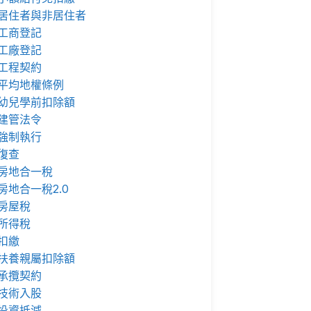
居住者與非居住者
工商登記
工廠登記
工程契約
平均地權條例
幼兒學前扣除額
建管法令
強制執行
復查
房地合一稅
房地合一稅2.0
房屋稅
所得稅
扣繳
扶養親屬扣除額
承攬契約
技術入股
投資抵減