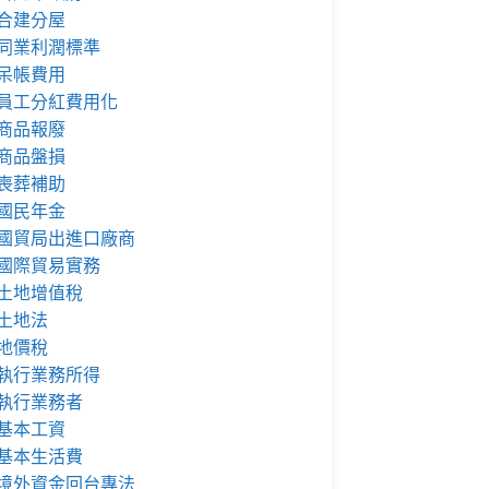
合建分屋
同業利潤標準
呆帳費用
員工分紅費用化
商品報廢
商品盤損
喪葬補助
國民年金
國貿局出進口廠商
國際貿易實務
土地增值稅
土地法
地價稅
執行業務所得
執行業務者
基本工資
基本生活費
境外資金回台專法