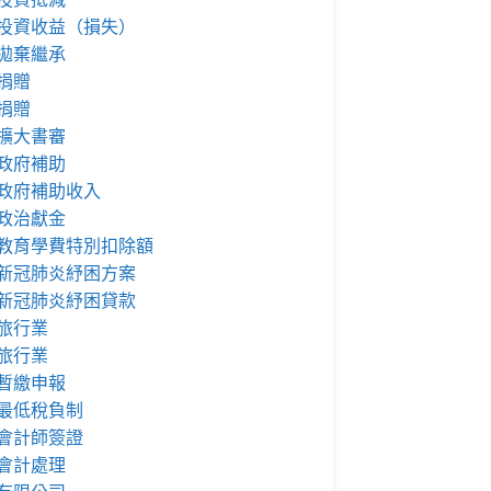
投資收益（損失）
拋棄繼承
捐贈
捐贈
擴大書審
政府補助
政府補助收入
政治獻金
教育學費特別扣除額
新冠肺炎紓困方案
新冠肺炎紓困貸款
旅行業
旅行業
暫繳申報
最低稅負制
會計師簽證
會計處理