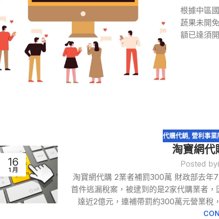
根據中區
蔬果未開
額已達須
代購代銷
,
營利事業
淘寶網代購
16
Posted by
1 月
淘寶網代購 2業者補罰300萬 財政部去
首件逃漏稅案，被逮到的是2家代購業者，
達近2億元，連補帶罰約300萬元營業稅，
CON