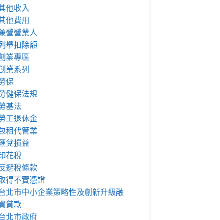
其他收入
其他費用
兼營營業人
列舉扣除額
創業專區
創業系列
勞保
勞健保法規
勞基法
勞工退休金
包租代管業
匯兌損益
印花稅
反避稅條款
取得不實憑證
台北市中小企業策略性及創新升級融
資貸款
台北市政府