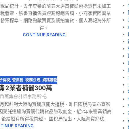
國稅局統計，去年查獲的前五大違章樣態包括銷售未加工
免稅發票、臉書直播售貨短漏報銷售額、小商家實際營業
開發票標準、網路點數買賣及網拍售貨、個人漏報海外所
得。
CONTINUE READING
所得稅
,
營業稅
,
稅務法規
,
網路購物
 2業者補罰300萬
萬集會計師事務所
年7月起針對大陸淘寶網展開大追稅，昨日國稅局宣布查獲
因受託透過淘寶網代購貨品賺取佣金，近2年來營業額高
後續還有所得稅問題。 國稅局指出，大陸淘寶網號...
TINUE READING