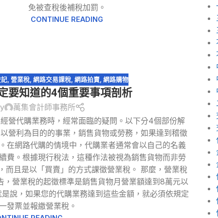
免被查稅後補稅加罰。
CONTINUE READING
登記
,
營業稅
,
網路交易課稅
,
網路拍賣
,
網路購物
一定要知道的4個重要事項剖析
by
萬集會計師事務所
經營代購業務時，經常面臨的疑問。以下分4個部份解
，以營利為目的的事業，銷售貨物或勞務，如果達到稽徵
。在網路代購的情境中，代購業者通常會以自己的名義
續費。根據現行稅法，這種作法被視為銷售貨物而非勞
，而且是以「買賣」的方式課徵營業稅。 那麼，營業稅
告，營業稅的起徵標準是銷售貨物月營業額達到8萬元以
就是說，如果您的代購業務達到這些金額，就必須依規定
一發票並報繳營業稅。
NTINUE READING