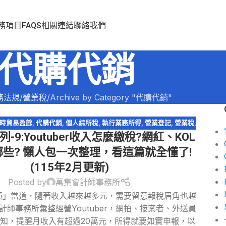
務項目
FAQS
相關連結
聯絡我們
代購代銷
務法規
營業稅
Archive by Category "代購代銷"
時貿易盈餘
,
代購代銷
,
個人綜所稅
,
執行業務所得
,
營業登記
,
營業稅
,
-9:Youtuber收入怎麼繳稅?網紅、KOL
易課稅
,
網路拍賣
,
網路購物
,
薪資所得
,
輕鬆節稅
,
輕鬆節稅-綜所稅
,
逃
漏稅
些? 懶人包一次整理，看這篇就全懂了!
(115年2月更新)
Posted by
萬集會計師事務所
r「斜槓」當道，隨著收入越來越多元，需要留意報稅眉角也越
計師事務所彙整經營Youtuber，網拍、接案者、外送員
知，提醒月收入有超過20萬元，所得就要如實申報，以