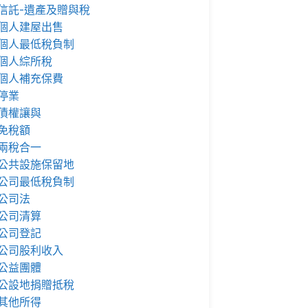
信託-遺產及贈與稅
個人建屋出售
個人最低稅負制
個人綜所稅
個人補充保費
停業
債權讓與
免稅額
兩稅合一
公共設施保留地
公司最低稅負制
公司法
公司清算
公司登記
公司股利收入
公益團體
公設地捐贈抵稅
其他所得