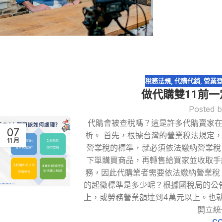
稅務法規
,
代購代銷
,
營業
做代購雙11前
Posted 
代購會被查稅嗎？這是許多代購賣家在
07
析。 首先，根據台灣的營業稅法規定
11 月
營業稅的標準，就必須依法繳納營業稅
下單購買商品，再轉售給買家並收取手
務，因此代購業者需要依法繳納營業稅
的起徵標準是多少呢？根據國稅局的公
上，或勞務營業額達到4萬元以上。也
開立統
CO