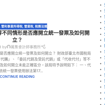
,
營利事業所得稅
,
營業稅
,
稅務法規
等不同情形是否應開立統一發票及如何開
立？
d by
萬集會計師事務所
是否應開立統一發票及如何開立？ 財政部臺北市國稅局
「代購」、「委託代銷及受託代銷」或「代收代付」等不
及如何開立未能正確區分，該局特予說明如下： 一、代
依統一發票使用辦法第17...
CONTINUE READING