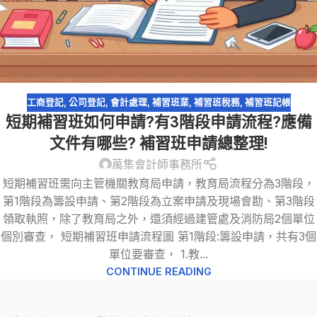
工商登記
,
公司登記
,
會計處理
,
補習班業
,
補習班稅務
,
補習班記帳
短期補習班如何申請?有3階段申請流程?應備
文件有哪些? 補習班申請總整理!
萬集會計師事務所
短期補習班需向主管機關教育局申請，教育局流程分為3階段，
第1階段為籌設申請、第2階段為立案申請及現場會勘、第3階段
領取執照，除了教育局之外，還須經過建管處及消防局2個單位
個別審查， 短期補習班申請流程圖 第1階段:籌設申請，共有3個
單位要審查， 1.教...
CONTINUE READING