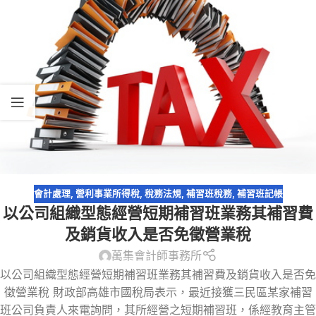
會計處理
,
營利事業所得稅
,
稅務法規
,
補習班稅務
,
補習班記帳
以公司組織型態經營短期補習班業務其補習費
及銷貨收入是否免徵營業稅
萬集會計師事務所
以公司組織型態經營短期補習班業務其補習費及銷貨收入是否免
徵營業稅 財政部高雄市國稅局表示，最近接獲三民區某家補習
班公司負責人來電詢問，其所經營之短期補習班，係經教育主管