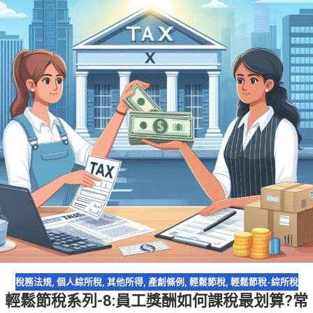
稅務法規
,
個人綜所稅
,
其他所得
,
產創條例
,
輕鬆節稅
,
輕鬆節稅-綜所稅
輕鬆節稅系列-8:員工獎酬如何課稅最划算?常