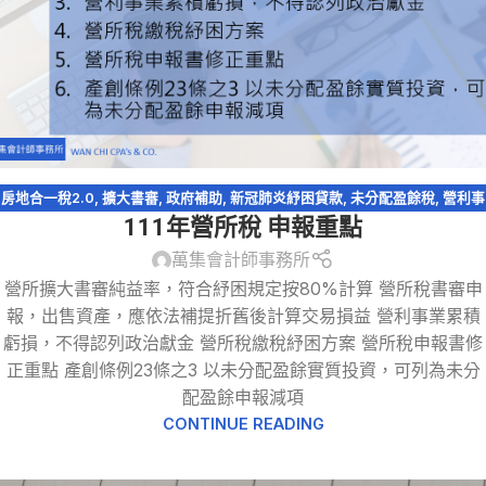
房地合一稅2.0
,
擴大書審
,
政府補助
,
新冠肺炎紓困貸款
,
未分配盈餘稅
,
營利事
111年營所稅 申報重點
業所得稅
,
產創條例
,
稅務法規
,
稅捐稽徵法
萬集會計師事務所
營所擴大書審純益率，符合紓困規定按80%計算 營所稅書審申
報，出售資產，應依法補提折舊後計算交易損益 營利事業累積
虧損，不得認列政治獻金 營所稅繳稅紓困方案 營所稅申報書修
正重點 產創條例23條之3 以未分配盈餘實質投資，可列為未分
配盈餘申報減項
CONTINUE READING