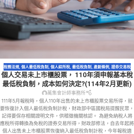
稅務法規
,
個人最低稅負制
,
個人綜所稅
,
最低稅負制
,
產創條例
,
證券交易稅
個人交易未上市櫃股票， 110年須申報基本稅
最低稅負制，成本如何決定?(114年2月更新)
萬集會計師事務所
111年5月報稅時，個人110年出售的未上市櫃股票交易所得，就
要恢復計入個人最低稅負制計稅，財政部中區國稅局提醒民眾，
記得要保存相關證明文件，供稽徵機關核認。 為避免納稅人將
應稅所得轉換為免稅的證券交易所得，財政部修法，自去年起將
個人出售未上市櫃股票恢復納入最低稅負制計稅，今年報稅適