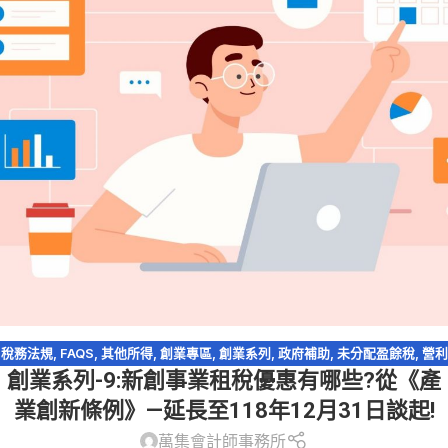
稅務法規
,
FAQS
,
其他所得
,
創業專區
,
創業系列
,
政府補助
,
未分配盈餘稅
,
營利
創業系列-9:新創事業租稅優惠有哪些?從《產
事業所得稅
,
產創條例
業創新條例》—延長至118年12月31日談起!
萬集會計師事務所