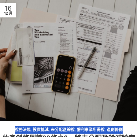
16
12 月
稅務法規
,
投資抵減
,
未分配盈餘稅
,
營利事業所得稅
,
產創條例