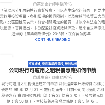
萬集會計師事務所
企業以未分配盈餘進行實質投資，可以產生節稅的效果，但要注
意適用投資項目、各別細項的投資限制，以及金額門檻等三大重
點，北區國稅局表示，符合相關規定的投資，才能享有法定的租
稅優惠。官員指出，未分配盈餘投資抵減條款，是來自去年修法
通過的《產業創新條例》23-3條，在保留盈餘年...
CONTINUE READING
27
10 月
投資抵減
,
營利事業所得稅
,
稅務法規
公司現行可適用之租稅優惠應如何申請
萬集會計師事務所
現行可適用之租稅優惠應如何申請 除促進產業升級條例之租稅
優惠於 98 年 12 月 31 日 施行期滿外，目前公司尚可適用之租
稅優惠有 資源回收再利用法 ( 第 23 條第 2 項 ) 、發展觀光條
例 ( 第 50 條 ) 、生技新藥產業發展條例 ( 第 5 條 及 ...