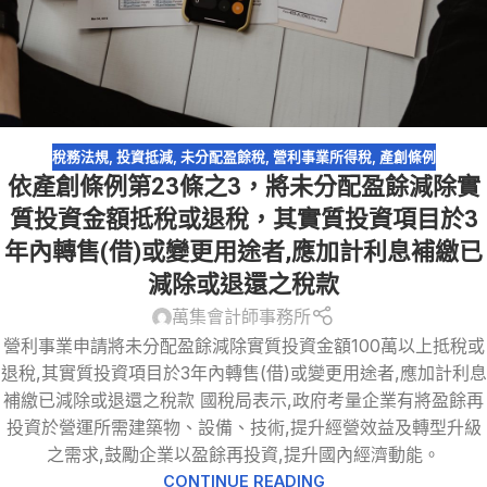
稅務法規
,
投資抵減
,
未分配盈餘稅
,
營利事業所得稅
,
產創條例
依產創條例第23條之3，將未分配盈餘減除實
質投資金額抵稅或退稅，其實質投資項目於3
年內轉售(借)或變更用途者,應加計利息補繳已
減除或退還之稅款
萬集會計師事務所
營利事業申請將未分配盈餘減除實質投資金額100萬以上抵稅或
退稅,其實質投資項目於3年內轉售(借)或變更用途者,應加計利息
補繳已減除或退還之稅款 國稅局表示,政府考量企業有將盈餘再
投資於營運所需建築物、設備、技術,提升經營效益及轉型升級
之需求,鼓勵企業以盈餘再投資,提升國內經濟動能。
CONTINUE READING