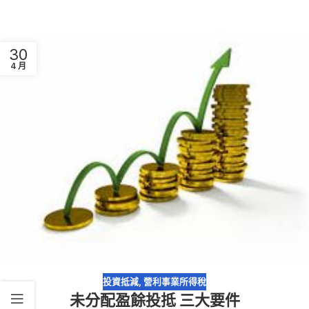
30
4 月
投資抵減
,
營利事業所得稅
未分配盈餘投抵 三大要件