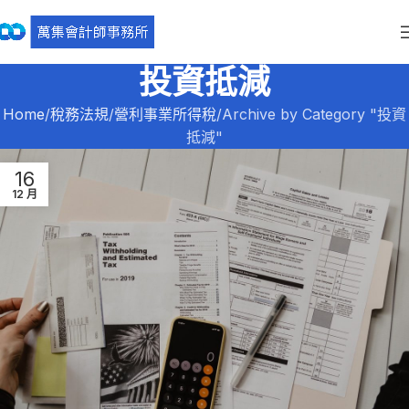
投資抵減
Home
稅務法規
營利事業所得稅
Archive by Category "投資
抵減"
16
12 月