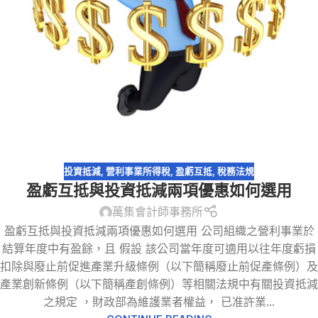
投資抵減
,
營利事業所得稅
,
盈虧互抵
,
稅務法規
盈虧互抵與投資抵減兩項優惠如何選用
萬集會計師事務所
盈虧互抵與投資抵減兩項優惠如何選用 公司組織之營利事業於
結算年度中有盈餘，且 假設 該公司當年度可適用以往年度虧損
扣除與廢止前促進產業升級條例（以下簡稱廢止前促產條例）及
產業創新條例（以下簡稱產創條例）等相關法規中有關投資抵減
之規定 ，財政部為維護業者權益， 已准許業...