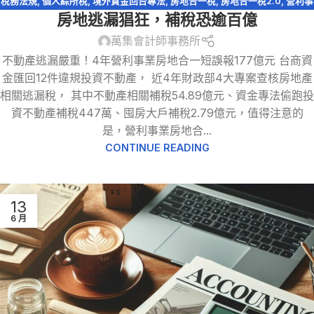
稅務法規
,
個人綜所稅
,
境外資金回台專法
,
房地合一稅
,
房地合一稅2.0
,
營利事
房地逃漏猖狂，補稅恐逾百億
業所得稅
,
租賃所得
,
證券交易所得
萬集會計師事務所
不動產逃漏嚴重！4年營利事業房地合一短誤報177億元 台商資
金匯回12件違規投資不動產， 近4年財政部4大專案查核房地產
相關逃漏稅， 其中不動產相關補稅54.89億元、資金專法偷跑投
資不動產補稅447萬、囤房大戶補稅2.79億元，值得注意的
是，營利事業房地合...
CONTINUE READING
13
6 月