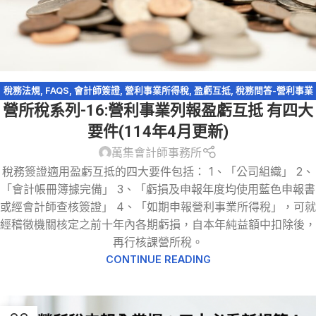
稅務法規
,
FAQS
,
會計師簽證
,
營利事業所得稅
,
盈虧互抵
,
稅務問答-營利事業
營所稅系列-16:營利事業列報盈虧互抵 有四大
所得稅
,
稅務簽證
要件(114年4月更新)
萬集會計師事務所
稅務簽證適用盈虧互抵的四大要件包括： 1、「公司組織」 2、
「會計帳冊簿據完備」 3、「虧損及申報年度均使用藍色申報書
或經會計師查核簽證」 4、「如期申報營利事業所得稅」，可就
經稽徵機關核定之前十年內各期虧損，自本年純益額中扣除後，
再行核課營所稅。
CONTINUE READING