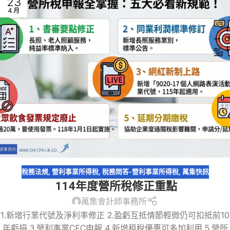
23
4 月
稅務法規
,
營利事業所得稅
,
稅務問答-營利事業所得稅
,
萬集快訊
114年度營所稅修正重點
萬集會計師事務所
1.新增行業代號及淨利率修正 2.盈虧互抵情節輕微仍可扣抵前10
年虧損 3.營利事業CFC申報 4.新增租稅優惠可多加利用 5.營所