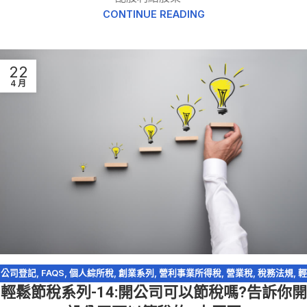
CONTINUE READING
22
4 月
公司登記
,
FAQS
,
個人綜所稅
,
創業系列
,
營利事業所得稅
,
營業稅
,
稅務法規
,
輕
輕鬆節稅系列-14:開公司可以節稅嗎?告訴你開
鬆節稅
,
輕鬆節稅-綜所稅