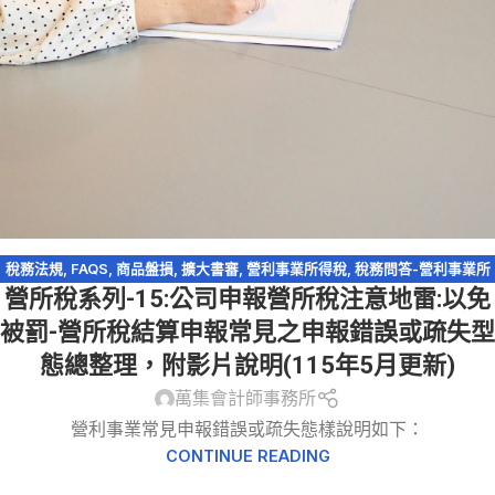
稅務法規
,
FAQS
,
商品盤損
,
擴大書審
,
營利事業所得稅
,
稅務問答-營利事業所
營所稅系列-15:公司申報營所稅注意地雷:以免
得稅
被罰-營所稅結算申報常見之申報錯誤或疏失型
態總整理，附影片說明(115年5月更新)
萬集會計師事務所
營利事業常見申報錯誤或疏失態樣說明如下：
CONTINUE READING