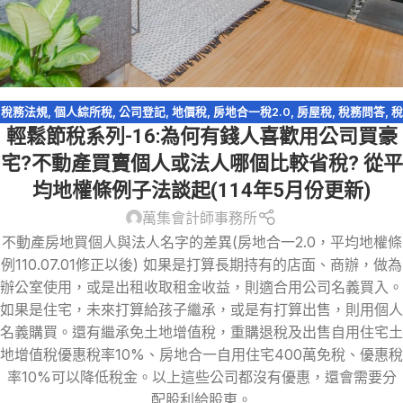
稅務法規
,
個人綜所稅
,
公司登記
,
地價稅
,
房地合一稅2.0
,
房屋稅
,
稅務問答
,
稅
輕鬆節稅系列-16:為何有錢人喜歡用公司買豪
務問答-營利事業所得稅
,
資產傳承
,
輕鬆節稅
宅?不動產買賣個人或法人哪個比較省稅? 從平
均地權條例子法談起(114年5月份更新)
萬集會計師事務所
不動產房地買個人與法人名字的差異(房地合一2.0，平均地權條
例110.07.01修正以後) 如果是打算長期持有的店面、商辦，做為
辦公室使用，或是出租收取租金收益，則適合用公司名義買入。
如果是住宅，未來打算給孩子繼承，或是有打算出售，則用個人
名義購買。還有繼承免土地增值稅，重購退稅及出售自用住宅土
地增值稅優惠稅率10%、房地合一自用住宅400萬免稅、優惠稅
率10%可以降低稅金。以上這些公司都沒有優惠，還會需要分
配股利給股東。