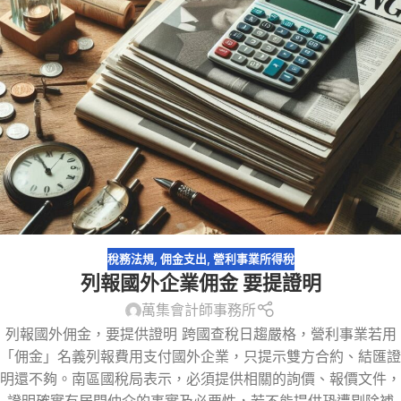
稅務法規
,
佣金支出
,
營利事業所得稅
列報國外企業佣金 要提證明
萬集會計師事務所
列報國外佣金，要提供證明 跨國查稅日趨嚴格，營利事業若用
「佣金」名義列報費用支付國外企業，只提示雙方合約、結匯證
明還不夠。南區國稅局表示，必須提供相關的詢價、報價文件，