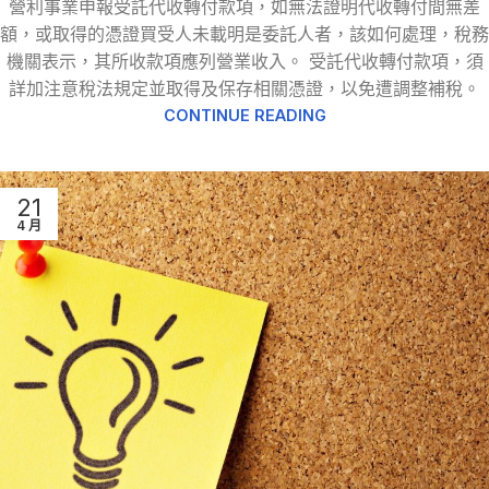
營利事業申報受託代收轉付款項，如無法證明代收轉付間無差
額，或取得的憑證買受人未載明是委託人者，該如何處理，稅務
機關表示，其所收款項應列營業收入。 受託代收轉付款項，須
詳加注意稅法規定並取得及保存相關憑證，以免遭調整補稅。
CONTINUE READING
21
4 月