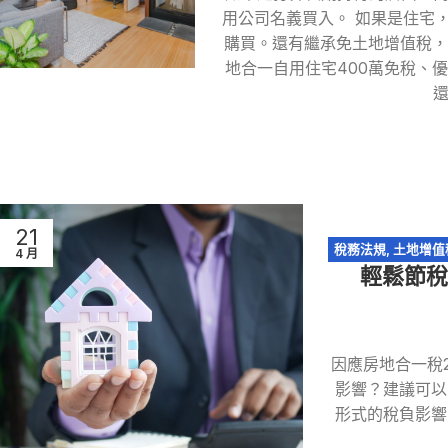
用公司名義買入。 如果是住宅
購買。還有繼承免土地增值稅，
地合一自用住宅400萬免稅、
21
稅務法規
,
土地增值
4 月
輕鬆節稅
因應房地合一稅
影響？建議可以
形式的稅負影響