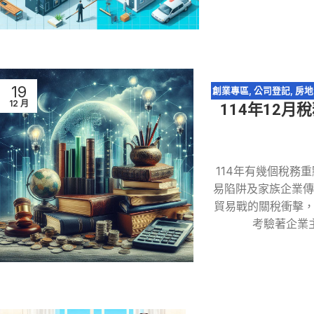
19
創業專區
,
公司登記
,
房地
12 月
114年12
114年有幾個稅務
易陷阱及家族企業傳
貿易戰的關稅衝擊
考驗著企業主