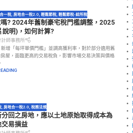
合一稅
,
房地合一稅2.0
,
輕鬆節稅
,
輕鬆節稅-綜所稅
? 2024年舊制豪宅稅門檻調整，2025
片說明)，如何計算?
會計師事務所
，新增「每坪單價門檻」並調高獲利率，對於部分適用舊
的房屋，面臨更高的交易稅負，影響市場交易決策與價格
。
READING
稅
,
房地合一稅2.0
,
稅務法規
所分回之房地，應以土地原始取得成本為
地交易損益