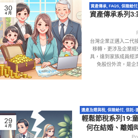
資產傳承
,
FAQS
,
保險給付
30
資產傳承系列3
4 月
地
,
台灣企業正邁入二代
移轉，更涉及企業經
具，達到家族成員經
免股份外流，是企
遺產及贈與稅
,
保險給付
,
信託-
輕鬆節稅系列19:
承
,
輕鬆節稅
,
農地
,
遺產
29
4 月
何在結婚、離婚時規
Po