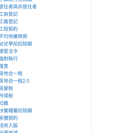
居住者與非居住者
工商登記
工廠登記
工程契約
平均地權條例
幼兒學前扣除額
建管法令
強制執行
復查
房地合一稅
房地合一稅2.0
房屋稅
所得稅
扣繳
扶養親屬扣除額
承攬契約
技術入股
投資抵減