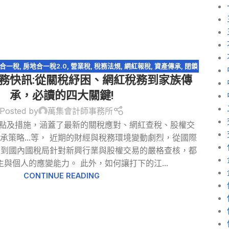
合一稅
,
房地合一稅2.0
,
營業稅
,
稅務法規
,
網紅報稅
,
資產傳承
,
閉鎖
月稅務快訊:從關稅紓困、網紅稅務到家族傳
型股份有限公司
承，必讀的四大關鍵!
Posted by
萬集會計師事務所
重點及措施，涵蓋了最新的關稅應對、網紅查稅、股權交
承策略...等， 近期的財經與稅務環境變動劇烈，從國際
，到國內國稅局針對新興行業與股權交易的嚴格查核，都
與個人的應變能力。 此外，如何讓打下的江...
CONTINUE READING