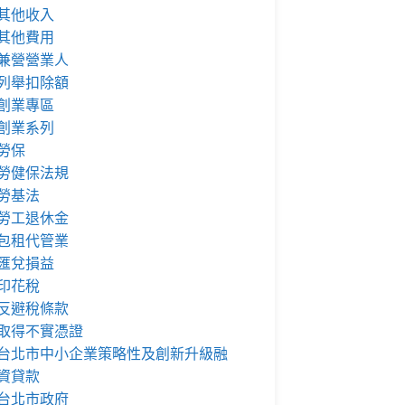
其他收入
其他費用
兼營營業人
列舉扣除額
創業專區
創業系列
勞保
勞健保法規
勞基法
勞工退休金
包租代管業
匯兌損益
印花稅
反避稅條款
取得不實憑證
台北市中小企業策略性及創新升級融
資貸款
台北市政府