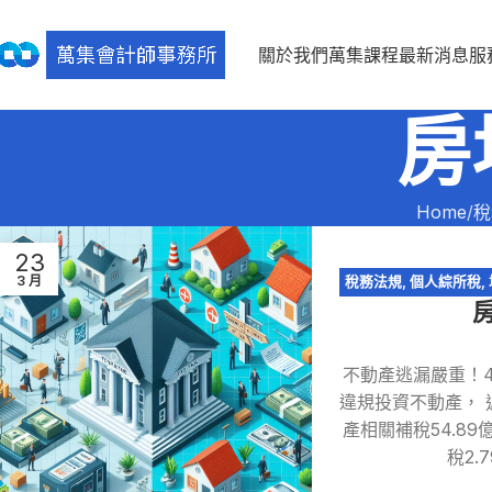
關於我們
萬集課程
最新消息
服
房
Home
稅
23
3 月
稅務法規
,
個人綜所稅
,
不動產逃漏嚴重！4
違規投資不動產， 
產相關補稅54.8
稅2.