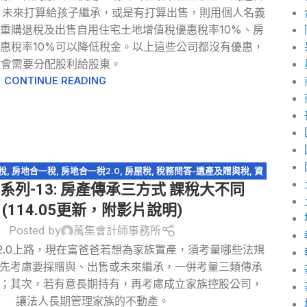
，未來打算給孩子繼承，或是有打算出售，則用個人名義
重購退稅及出售自用住宅土地增值稅優惠稅率10%、房
優惠稅率10%可以降低稅金。以上這些公司都沒有優惠，
還會需要分配股利給股東。
CONTINUE READING
稅
,
房地合一稅
,
房地合一稅2.0
,
房屋稅
,
稅務問答-遺產及贈與稅
,
資
系列-13: 房產傳承三方式 課稅大不同
產傳承
,
輕鬆節稅
,
遺產及贈與稅
(114.05更新，附影片說明)
Posted by
萬集會計師事務所
2.0上路，現在富爸爸若想為家族置產，須考量哪些法規
先考慮要採贈與、出售或未來繼承，一併考量三類傳承
；其次，若有意長期持有，再考慮成立家族控股公司，
讓法人長期管理家族的不動產。