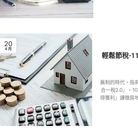
20
4 月
輕鬆節稅-
舊制的時代，指
合一稅2.0』，1
得獲利」課徵房