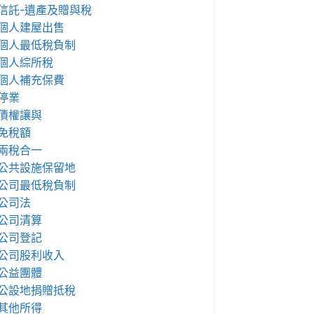
信託-遺產及贈與稅
個人建屋出售
個人最低稅負制
個人綜所稅
個人補充保費
停業
債權讓與
免稅額
兩稅合一
公共設施保留地
公司最低稅負制
公司法
公司清算
公司登記
公司股利收入
公益團體
公設地捐贈抵稅
其他所得