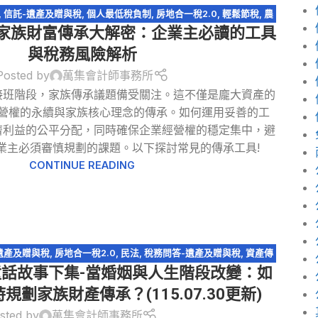
,
信託-遺產及贈與稅
,
個人最低稅負制
,
房地合一稅2.0
,
輕鬆節稅
,
農
:家族財富傳承大解密：企業主必讀的工具
遺產及贈與稅
,
遺產特留分
,
閉鎖型股份有限公司
與稅務風險解析
Posted by
萬集會計師事務所
接班階段，家族傳承議題備受關注。這不僅是龐大資產的
營權的永續與家族核心理念的傳承。如何運用妥善的工
濟利益的公平分配，同時確保企業經營權的穩定集中，避
業主必須審慎規劃的課題。以下探討常見的傳承工具!
CONTINUE READING
遺產及贈與稅
,
房地合一稅2.0
,
民法
,
稅務問答-遺產及贈與稅
,
資產傳
童話故事下集-當婚姻與人生階段改變：如
特留分
,
配偶剩餘財產差額分配請求權
,
閉鎖型股份有限公司
劃家族財產傳承？(115.07.30更新)
sted by
萬集會計師事務所