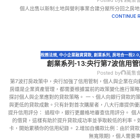
31
Posted by
萬集
12 月
個人出售以新制土地與營利事業合建分屋所分回之房地
CONTINUE 
稅務法規
,
中小企業融資貸款
,
創業系列
,
房地合一稅2.0
創業系列-13:央行第7波信用
Posted by
萬集
第7波打房政策中，央行加強了信用管制，個人與企業在向
房還是企業資產管理，都需要根據當前的政策變化進行策略
探討個人與企業應對的貸款策略。 一、個人向銀行貸款的策
24
與更低的貸款成數。只有針對首次購屋者，八大行庫提供優惠
9 月
提升信用評分： 過程中，銀行更嚴格地審查信用評分。 個
的借貸，這樣有助於提升貸款成功率並爭取較低的利率。
卡，開始累積你的信用紀錄。 2.增加自備款比例：由於貸款成數
無寬限期)，個人需要