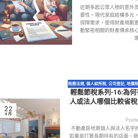
近期多起公眾人物的意外
要性。現代家庭結構多元
保障需求，使得財產規劃
動緊密相關的財產傳承核
稅務法規
,
個人綜所稅
,
公司登記
,
地價
輕鬆節稅系列-16:
人或法人哪個比較省稅?
22
4 月
Post
不動產房地買個人與法人名字的差異
如果是打算長期持有的店面、