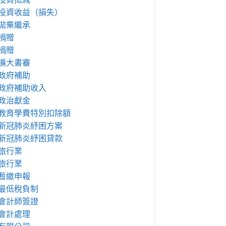
投資收益（損失）
拋棄繼承
捐贈
捐贈
擴大書審
政府補助
政府補助收入
政治獻金
教育學費特別扣除額
新冠肺炎紓困方案
新冠肺炎紓困貸款
旅行業
旅行業
暫繳申報
最低稅負制
會計師簽證
會計處理