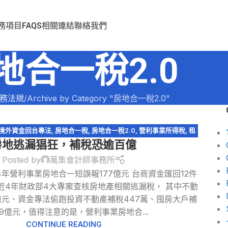
務項目
FAQS
相關連結
聯絡我們
地合一稅2.0
務法規
Archive by Category "房地合一稅2.0"
境外資金回台專法
,
房地合一稅
,
房地合一稅2.0
,
營利事業所得稅
,
租
房地逃漏猖狂，補稅恐逾百億
賃所得
,
證券交易所得
Posted by
萬集會計師事務所
年營利事業房地合一短誤報177億元 台商資金匯回12件
近4年財政部4大專案查核房地產相關逃漏稅， 其中不動
9億元、資金專法偷跑投資不動產補稅447萬、囤房大戶補
79億元，值得注意的是，營利事業房地合...
CONTINUE READING