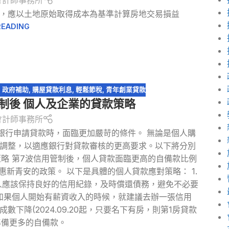
會計師事務所
，應以土地原始取得成本為基準計算房地交易損益
READING
,
政府補助
,
購屋貸款利息
,
輕鬆節稅
,
青年創業貸款
管制後 個人及企業的貸款策略
會計師事務所
銀行申請貸款時，面臨更加嚴苛的條件。 無論是個人購
調整，以適應銀行對貸款審核的更高要求。以下將分別
略 第7波信用管制後，個人貸款面臨更高的自備款比例
新青安的政策。 以下是具體的個人貸款應對策略： 1.
人應該保持良好的信用紀錄，及時償還債務，避免不必要
如果個人開始有薪資收入的時候，就建議去辦一張信用
下降(2024.09.20起，只要名下有房，則第1房貸款
準備更多的自備款。