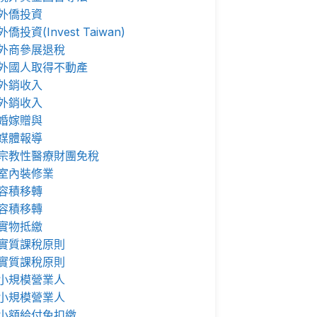
外僑投資
外僑投資(Invest Taiwan)
外商參展退稅
外國人取得不動產
外銷收入
外銷收入
婚嫁贈與
媒體報導
宗教性醫療財團免稅
室內裝修業
容積移轉
容積移轉
實物抵繳
實質課稅原則
實質課稅原則
小規模營業人
小規模營業人
小額給付免扣繳