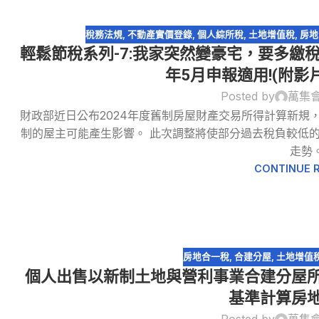
稅務法規
,
不動產實價登錄
,
個人綜所稅
,
土地增值稅
,
房地
輕鬆節稅系列-7:我家突然變豪宅，要多繳稅嗎
年5月申報適用!(附影
Posted by
萬集
07
財政部近日公布2024年度舊制房屋財產交易所得計算新規
3 月
制的屋主可能產生影響。 此次調整將使部分過去稅負較低
走勢
CONTINUE 
房地合一稅
,
合建分屋
,
土地增值
個人出售以新制土地與營利事業合建分屋
基準計算房