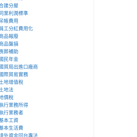
合建分屋
同業利潤標準
呆帳費用
員工分紅費用化
商品報廢
商品盤損
喪葬補助
國民年金
國貿局出進口廠商
國際貿易實務
土地增值稅
土地法
地價稅
執行業務所得
執行業務者
基本工資
基本生活費
境外資金回台專法