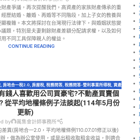
及財產爭議，再次提醒我們，高資產的家族財產傳承的重
，經歷結婚、離婚、再婚等不同階段，加上子女的教養與
更顯複雜。本文將探討在台灣現行法律下，與婚姻狀態變
心議題，特別是夫妻剩餘財產差額分配請求權，以及如何
運用不同工具保障親人的權益。
CONTINUE READING
稅
,
房地合一稅2.0
,
房屋稅
,
稅務問答
,
稅務問答-營利事業所得稅
,
資產
為何有錢人喜歡用公司買豪宅?不動產買賣個
傳承
,
輕鬆節稅
 從平均地權條例子法談起(114年5月份
更新)
ed by
萬集會計師事務所
(房地合一2.0，平均地權條例110.07.01修正以後)
商辦，做為辦公室使用，或是出租收取租金收益，則適合