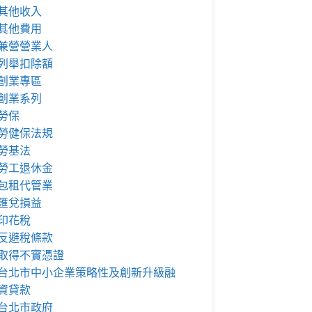
其他收入
其他費用
兼營營業人
列舉扣除額
創業專區
創業系列
勞保
勞健保法規
勞基法
勞工退休金
包租代管業
匯兌損益
印花稅
反避稅條款
取得不實憑證
台北市中小企業策略性及創新升級融
資貸款
台北市政府