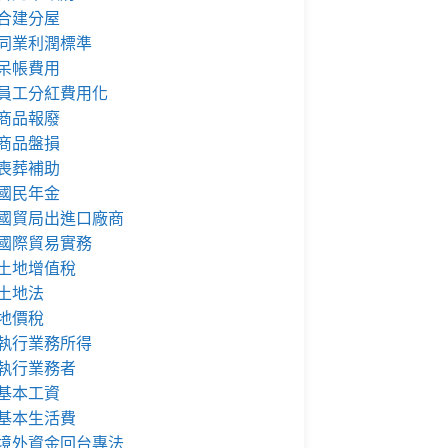
合建分屋
同業利潤標準
呆帳費用
員工分紅費用化
商品報廢
商品盤損
喪葬補助
國民年金
國貿局出進口廠商
國際貿易實務
土地增值稅
土地法
地價稅
執行業務所得
執行業務者
基本工資
基本生活費
境外資金回台專法