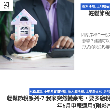
21
稅務法規
,
土地增值
4 月
輕鬆節稅
因應房地合一稅
影響？建議可以
形式的稅負影響
稅務法規
,
不動產實價登錄
,
個人綜所稅
,
土地增值稅
,
房地
輕鬆節稅系列-7:我家突然變豪宅，要多繳稅嗎
年5月申報適用!(附影