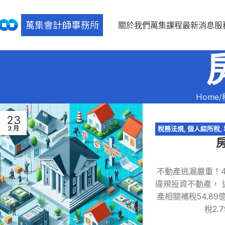
關於我們
萬集課程
最新消息
服
Home
23
3 月
稅務法規
,
個人綜所稅
,
不動產逃漏嚴重！4
違規投資不動產， 
產相關補稅54.8
稅2.