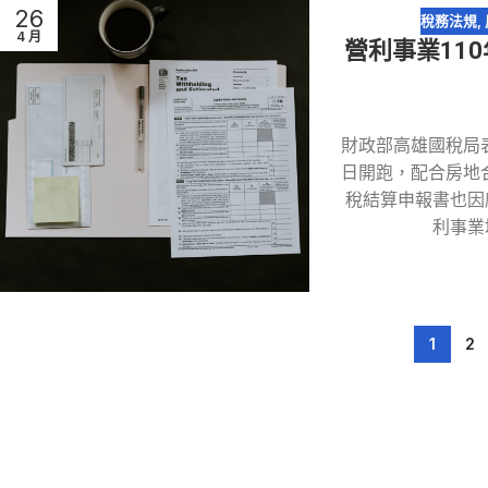
26
稅務法規
,
4 月
營利事業11
財政部高雄國稅局表
日開跑，配合房地合
稅結算申報書也因應
利事業
1
2