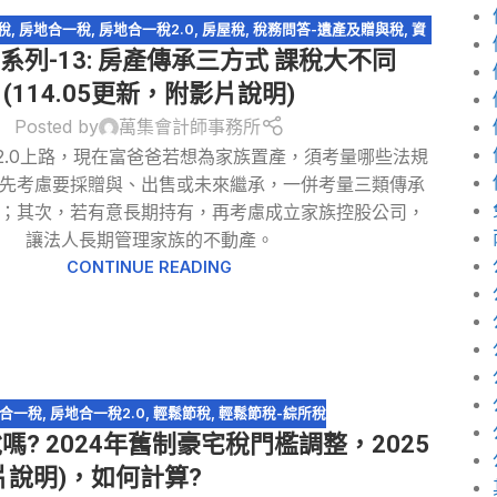
稅
,
房地合一稅
,
房地合一稅2.0
,
房屋稅
,
稅務問答-遺產及贈與稅
,
資
系列-13: 房產傳承三方式 課稅大不同
產傳承
,
輕鬆節稅
,
遺產及贈與稅
(114.05更新，附影片說明)
Posted by
萬集會計師事務所
2.0上路，現在富爸爸若想為家族置產，須考量哪些法規
先考慮要採贈與、出售或未來繼承，一併考量三類傳承
；其次，若有意長期持有，再考慮成立家族控股公司，
讓法人長期管理家族的不動產。
CONTINUE READING
合一稅
,
房地合一稅2.0
,
輕鬆節稅
,
輕鬆節稅-綜所稅
? 2024年舊制豪宅稅門檻調整，2025
片說明)，如何計算?