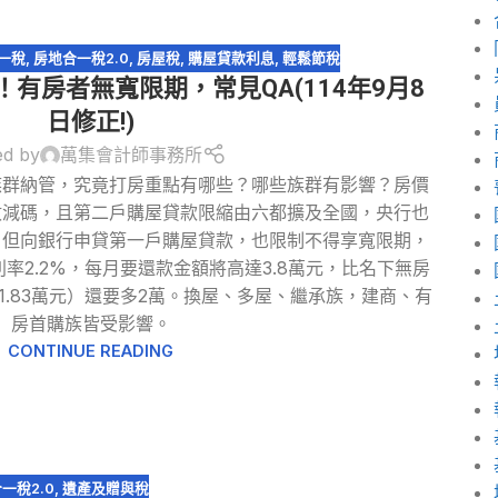
一稅
,
房地合一稅2.0
,
房屋稅
,
購屋貸款利息
,
輕鬆節稅
有房者無寬限期，常見QA(114年9月8
日修正!)
ed by
萬集會計師事務所
族群納管，究竟打房重點有哪些？哪些族群有影響？房價
數減碼，且第二戶購屋貸款限縮由六都擴及全國，央行也
，但向銀行申貸第一戶購屋貸款，也限制不得享寬限期，
利率2.2%，每月要還款金額將高達3.8萬元，比名下無房
.83萬元）還要多2萬。換屋、多屋、繼承族，建商、有
房首購族皆受影響。
CONTINUE READING
一稅2.0
,
遺產及贈與稅