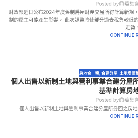
Posted by
萬集
07
財政部近日公布2024年度舊制房屋財產交易所得計算新規
3 月
制的屋主可能產生影響。 此次調整將使部分過去稅負較低
走勢
CONTINUE 
房地合一稅
,
合建分屋
,
土地增值
個人出售以新制土地與營利事業合建分屋
基準計算房
31
Posted by
萬集
12 月
個人出售以新制土地與營利事業合建分屋所分回之房地
CONTINUE 