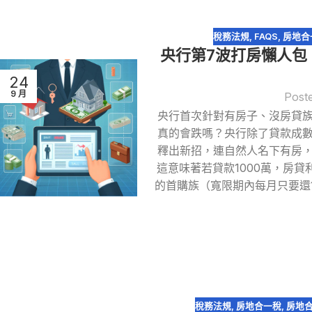
稅務法規
,
FAQS
,
房地合
央行第7波打房懶人包！
24
9 月
Post
央行首次針對有房子、沒房貸
真的會跌嗎？央行除了貸款成
釋出新招，連自然人名下有房
這意味著若貸款1000萬，房貸
的首購族（寬限期內每月只要還1
稅務法規
,
房地合一稅
,
房地合