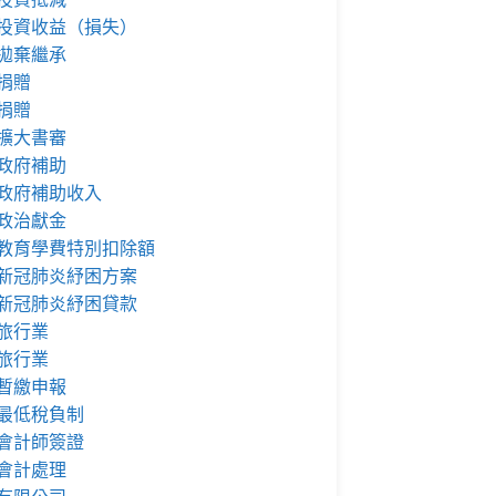
投資收益（損失）
拋棄繼承
捐贈
捐贈
擴大書審
政府補助
政府補助收入
政治獻金
教育學費特別扣除額
新冠肺炎紓困方案
新冠肺炎紓困貸款
旅行業
旅行業
暫繳申報
最低稅負制
會計師簽證
會計處理