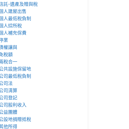
信託-遺產及贈與稅
個人建屋出售
個人最低稅負制
個人綜所稅
個人補充保費
停業
債權讓與
免稅額
兩稅合一
公共設施保留地
公司最低稅負制
公司法
公司清算
公司登記
公司股利收入
公益團體
公設地捐贈抵稅
其他所得