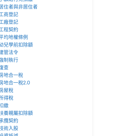
居住者與非居住者
工商登記
工廠登記
工程契約
平均地權條例
幼兒學前扣除額
建管法令
強制執行
復查
房地合一稅
房地合一稅2.0
房屋稅
所得稅
扣繳
扶養親屬扣除額
承攬契約
技術入股
投資抵減