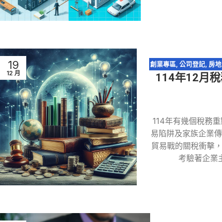
19
創業專區
,
公司登記
,
房地
12 月
114年12
114年有幾個稅務
易陷阱及家族企業傳
貿易戰的關稅衝擊
考驗著企業主