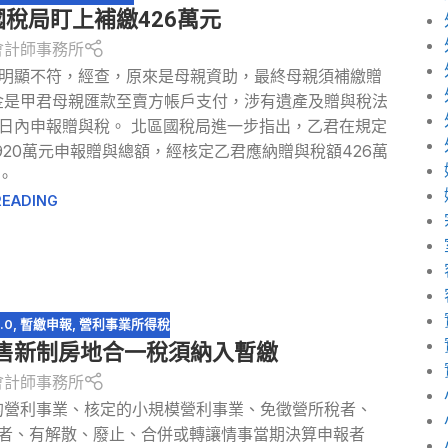
國稅局盯上補繳426萬元
會計師事務所
資力明顯不符，經查，原來是母親資助，最終母親須補繳贈
金是甲君母親匯款至賣方帳戶支付，涉有遺產及贈與稅法
0日內申報贈與稅。 北區國稅局進一步指出，乙君在規定
20萬元申報贈與總額，經核定乙君應納贈與稅額426萬
。
READING
.0
,
暫繳申報
,
營利事業所得稅
出售新制房地合一稅須納入暫繳
會計師事務所
的營利事業、核定的小規模營利事業、免徵營所稅者、
開業者、有解散、廢止、合併或轉讓情事當期決算申報者