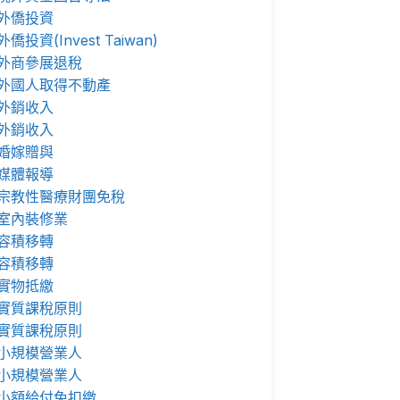
外僑投資
外僑投資(Invest Taiwan)
外商參展退稅
外國人取得不動產
外銷收入
外銷收入
婚嫁贈與
媒體報導
宗教性醫療財團免稅
室內裝修業
容積移轉
容積移轉
實物抵繳
實質課稅原則
實質課稅原則
小規模營業人
小規模營業人
小額給付免扣繳