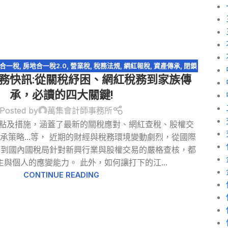
合一稅
,
房地合一稅2.0
,
營業稅
,
稅務法規
,
網紅報稅
,
資產傳承
,
閉鎖
月稅務快訊:從關稅紓困、網紅稅務到家族傳
型股份有限公司
承，必讀的四大關鍵!
Posted by
萬集會計師事務所
重點及措施，涵蓋了最新的關稅應對、網紅查稅、股權交
承策略...等， 近期的財經與稅務環境變動劇烈，從國際
，到國內國稅局針對新興行業與股權交易的嚴格查核，都
與個人的應變能力。 此外，如何讓打下的江...
CONTINUE READING