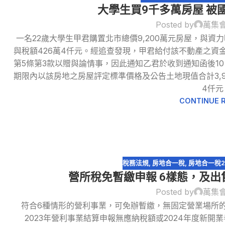
大學生買9千多萬房屋 被
Posted by
萬集
一名22歲大學生甲君購置北市總價9,200萬元房屋，與
與稅額426萬4仟元。經追查發現，甲君給付該不動產之資
30
第5條第3款以贈與論情事，因此通知乙君於收到通知函後1
8 月
期限內以該房地之房屋評定標準價格及公告土地現值合計3,9
4仟元
CONTINUE 
稅務法規
,
房地合一稅
,
房地合一稅2
營所稅免暫繳申報 6樣態，及
Posted by
萬集
30
符合6種情形的營利事業，可免辦暫繳，無固定營業場所
8 月
2023年營利事業結算申報無應納稅額或2024年度新