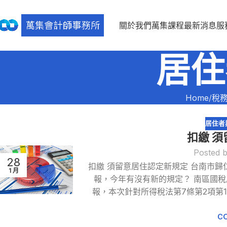
關於我們
萬集課程
最新消息
服
居住
Home
稅
居住者
扣繳 
Posted 
28
扣繳 須留意居住認定新規定 台南市歸
1 月
報，今年有沒有新的規定？ 南區國稅
報，本次針對所得稅法第7條第2項第1
CO