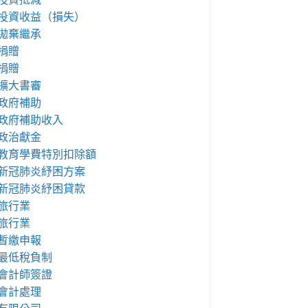
投資收益（損失）
拋棄繼承
捐贈
捐贈
擴大書審
政府補助
政府補助收入
政治獻金
教育學費特別扣除額
新冠肺炎紓困方案
新冠肺炎紓困貸款
旅行業
旅行業
暫繳申報
最低稅負制
會計師簽證
會計處理