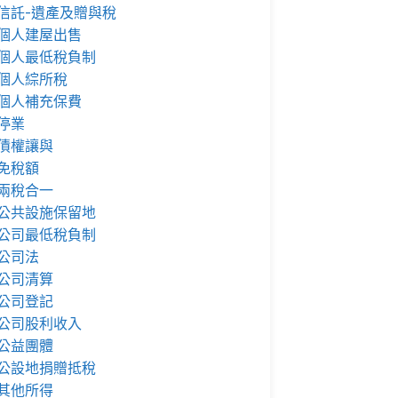
信託-遺產及贈與稅
個人建屋出售
個人最低稅負制
個人綜所稅
個人補充保費
停業
債權讓與
免稅額
兩稅合一
公共設施保留地
公司最低稅負制
公司法
公司清算
公司登記
公司股利收入
公益團體
公設地捐贈抵稅
其他所得