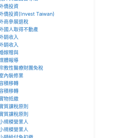
外僑投資
外僑投資(Invest Taiwan)
外商參展退稅
外國人取得不動產
外銷收入
外銷收入
婚嫁贈與
媒體報導
宗教性醫療財團免稅
室內裝修業
容積移轉
容積移轉
實物抵繳
實質課稅原則
實質課稅原則
小規模營業人
小規模營業人
小額給付免扣繳