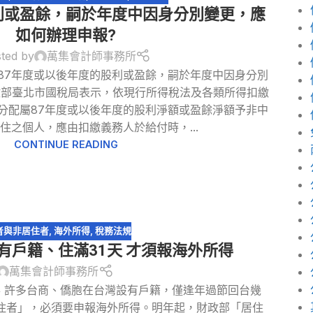
利或盈餘，嗣於年度中因身分別變更，應
如何辦理申報?
ted by
萬集會計師事務所
87年度或以後年度的股利或盈餘，嗣於年度中因身分別
政部臺北市國稅局表示，依現行所得稅法及各類所得扣繳
分配屬87年度或以後年度的股利淨額或盈餘淨額予非中
住之個人，應由扣繳義務人於給付時，...
CONTINUE READING
者與非居住者
,
海外所得
,
稅務法規
有戶籍、住滿31天 才須報海外所得
萬集會計師事務所
得 許多台商、僑胞在台灣設有戶籍，僅逢年過節回台幾
住者」，必須要申報海外所得。明年起，財政部「居住