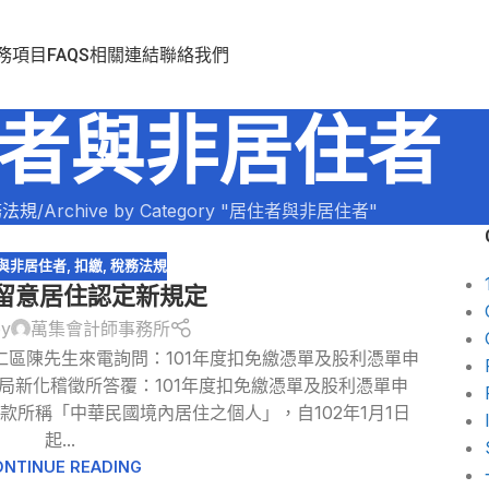
務項目
FAQS
相關連結
聯絡我們
者與非居住者
務法規
Archive by Category "居住者與非居住者"
與非居住者
,
扣繳
,
稅務法規
須留意居住認定新規定
by
萬集會計師事務所
仁區陳先生來電詢問：101年度扣免繳憑單及股利憑單申
局新化稽徵所答覆：101年度扣免繳憑單及股利憑單申
款所稱「中華民國境內居住之個人」，自102年1月1日
起...
NTINUE READING