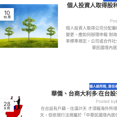
個人投資人取得股
10
10 月
Pos
個人投資人取得公司分配屬
變更，應如何辦理申報 財
率標準規定，公司或合作社
華民國境內居
個人綜所稅
,
居住
華僑、台商大利多:在台設
Posted by
28
在台設有戶籍、住滿31天 才須報海外所
9 月
天，但依現行法規屬於「中華民國境內居