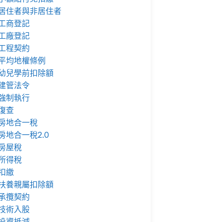
居住者與非居住者
工商登記
工廠登記
工程契約
平均地權條例
幼兒學前扣除額
建管法令
強制執行
復查
房地合一稅
房地合一稅2.0
房屋稅
所得稅
扣繳
扶養親屬扣除額
承攬契約
技術入股
投資抵減