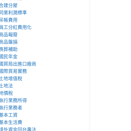
合建分屋
同業利潤標準
呆帳費用
員工分紅費用化
商品報廢
商品盤損
喪葬補助
國民年金
國貿局出進口廠商
國際貿易實務
土地增值稅
土地法
地價稅
執行業務所得
執行業務者
基本工資
基本生活費
境外資金回台專法