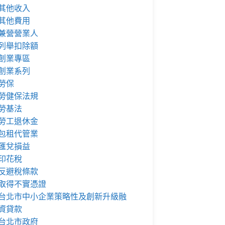
其他收入
其他費用
兼營營業人
列舉扣除額
創業專區
創業系列
勞保
勞健保法規
勞基法
勞工退休金
包租代管業
匯兌損益
印花稅
反避稅條款
取得不實憑證
台北市中小企業策略性及創新升級融
資貸款
台北市政府