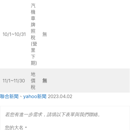
汽
機
車
牌
照
10/1~10/31
無
稅
(營
業
下
期)
地
11/1~11/30
價
無
稅
聯合新聞
、
yahoo新聞
2023.04.02
若您有進一步需求，請填以下表單與我們聯絡。
您的大名
*