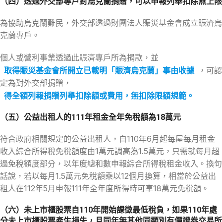
（四）透過外交部專戶對烏克蘭捐贈，可以申報列舉扣除無上限
為協助烏克蘭難民，外交部透過財團法人賑災基金會成立賑濟烏
克蘭專戶。
個人或營利事業透過此賑濟專戶所為捐款，並
取得賑災基金會所開立已載明「賑濟烏克蘭」事由收據
，可認
定為對外交部捐贈，
得全額列報捐贈列舉扣除額或費用，無扣除限額規範。
（五）公益出租人的111年租金全年免稅額為18萬元
符合政府相關規定的公益出租人，自110年6月起每屋每月租金
收入綜合所得稅免稅額度由1萬元調高為1.5萬元，只需就每月超
過免稅額度部分，以年度總和數申報綜合所得稅租金收入。換句
話說，若以每月1.5萬元免稅額乘以12個月換算，相當於公益出
租人在112年5月申報111年全年度所得時可享18萬元免稅額。
（六）未上市櫃股票自110年開始課徵最低稅負，如果110年處
分未上市櫃股票產生損失，且同年無其他同類別有價證券交易所