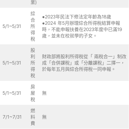
業)
綜
●2023年民法下修法定年齡為18歲
合
●2024 年5月辦理綜合所得稅結算申報
5/1~5/31
所
時，不能申報扶養在2023年度中已滿19
得
歲，並未在校就學的子女。
稅
股
利
財政部將股利所得稅從「
兩稅合一」制改
5/1~5/31
所
成「合併課稅」或「分離課稅」二擇一，
得
於每年五月與綜合所得稅一同申報。
稅
房
5/1~5/31
屋
無
稅
燃
7/1~7/31
料
無
費