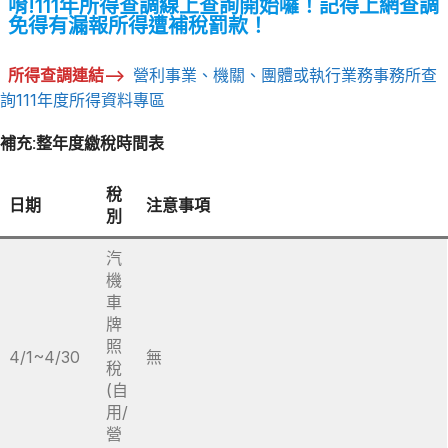
唷!111年所得查調線上查詢開始囉！記得上網查調
免得有漏報所得遭補稅罰款！
所得查調連結–>
營利事業、機關、團體或執行業務事務所查
詢111年度所得資料專區
補充:整年度繳稅時間表
稅
日期
注意事項
別
汽
機
車
牌
照
4/1~4/30
無
稅
(自
用/
營