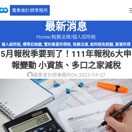
最新消息
Home
稅務法規
個人綜所稅
個人綜所稅
,
標準扣除額
,
營利事業所得稅
,
稅務法規
,
綜所稅免稅額
,
薪資所得
5月報稅季要到了！111年報稅6大申
特別扣除額
報變動 小資族、多口之家減稅
萬集會計師事務所
On 2023-04-27