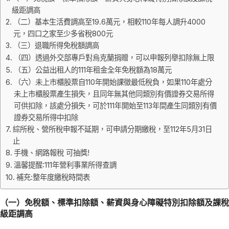
級距調高
（二）基本生活費調高至19.6萬元，相較110年每人調升4000
元，四口之家至少多省稅800元
（三）退職所得免稅額調高
（四）透過外交部專戶對烏克蘭捐贈，可以申報列舉扣除無上限
（五）公益出租人的111年租金全年免稅額為18萬元
（六）未上市櫃股票自110年開始課徵最低稅負，如果110年處分
未上市櫃股票產生損失，且同年無其他同類別有價證券交易所得
可供扣除，該處分損失，可於111年開始至113年間產生同類別有價
證券交易所得中扣除
綜所稅、營所稅申報不延期，可申請分期繳稅，至112年5月31日
止
手機、網路報稅 可抽獎!
溫馨提醒:111年營利事業所得查調
補充:整年度繳稅時間表
（一）免稅額、標準扣除額、薪資與身心障礙特別扣除額及課稅
級距調高