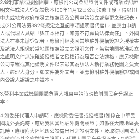
2.營利事業或機關團體，應檢附公司登記證明文件或商業登記證
明文件或法人登記證影本(90年11月12日公司法修正後，得以(1)
中央或地方政府核發之核准函及公司申請設立或變更之登記表，
或(2)公司法第392條規定之登記事項證明書代替)，並應由申請
人或代理人具結「與正本相符，如有不符願負法律責任」。外國
法人在臺未辦登記者，應檢附經我國當地駐外機構簽證之授權書
及該法人組織於當地國核准設立之證明文件。若當地國核准設立
之證明文件無法確認授權者之授權行為是否合法適格，應另檢附
公司章程或其他證明文件以表彰其為該法人執行業務範圍之負責
人、經理人身分。如文件為外文者，並應檢附駐外機構驗證或國
內公證人認證之中譯本。
3.營利事業或機關團體負責人親自申請時應檢附國民身分證正
本。
4.如委託代理人申請時，應檢附委任書或授權書(如係在中華民
國境外委託時，應經我國當地駐外機關簽證；如係在大陸地區委
託時，應檢附大陸地區公證處出具之證明文件，及取得財團法人
海峽交流基金會驗證之證明)、代理人國民身分證正本，如所提