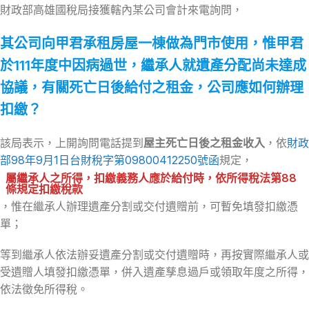
財政部高雄國稅局接獲轄內某公司會計來電詢問，
其公司向甲君承租房屋一棟做為門市使用，惟甲君
於111年度中因病過世，繼承人就遺產分配尚未達成
協議，有關死亡日後給付之租金，公司應如何辦理
扣繳？
該局表示，上開詢問電話提到
屋主死亡日後之租金收入
，依
財政
部98年9月1日台財稅字第09800412250號函
規定，
屬繼承人之所得，扣繳義務人應於給付時，依所得稅法第88
條規定扣繳稅款
，惟在繼承人辦理遺產分割或交付遺贈前，可暫免填發扣繳憑
單；
等到繼承人依法辦妥遺產分割或交付遺贈時，再按實際繼承人或
受遺贈人填發扣繳憑單，併入遺產孳息過戶或領取年度之所得，
依法徵免所得稅。