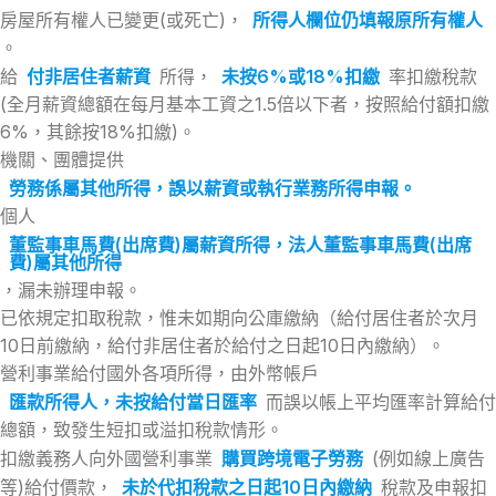
房屋所有權人已變更(或死亡)，
所得人欄位仍填報原所有權人
。
給
付非居住者薪資
所得，
未按6%或18%扣繳
率扣繳稅款
(全月薪資總額在每月基本工資之1.5倍以下者，按照給付額扣繳
6%，其餘按18%扣繳)。
機關、團體提供
勞務係屬其他所得，誤以薪資或執行業務所得申報。
個人
董監事車馬費(出席費)屬薪資所得，法人董監事車馬費(出席
費)屬其他所得
，漏未辦理申報。
已依規定扣取稅款，惟未如期向公庫繳納（給付居住者於次月
10日前繳納，給付非居住者於給付之日起10日內繳納）。
營利事業給付國外各項所得，由外幣帳戶
匯款所得人，未按給付當日匯率
而誤以帳上平均匯率計算給付
總額，致發生短扣或溢扣稅款情形。
扣繳義務人向外國營利事業
購買跨境電子勞務
(例如線上廣告
等)給付價款，
未於代扣稅款之日起10日內繳納
稅款及申報扣