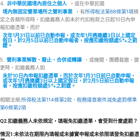
4.
非中華民國境內居住之個人
，或在中華民國
境內無固定營業場所之營利事業
，有
所得稅法第88條第1項
規
定之各類所得時，扣繳義務人如未於代扣稅款之日起10日內申
報扣繳憑單，而於
次年1月31日以前已自動申報，或次年1月遇連續3日以上國定
假日，於2月5日以前已自動申報者，按應扣繳稅額處5%之罰
鍰。
5.
營利事業解散、廢止、合併或轉讓
，或機關、團體裁撤、變
更時，扣繳義務人如
未於10日內申報扣繳憑單，而於次年1月31日前已自動申報，
或次年1月遇連續3日以上國定假日，於2月5日前已自動申報
者，按應扣繳稅額處5%之罰鍰。
相關法規:
所得稅法第114條第2款
、
稅務違章案件減免處罰標準
第6條第2項
Q2.扣繳義務人未依規定，填報免扣繳憑單，會受到什麼處罰？
情況1:未依法在期限內填報或未據實申報或未依限填發免扣繳憑