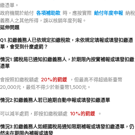
繳憑單。
政府機關於給付
各項補助款
時，應按實際
給付年度申報
納稅
義務人之其他所得，誤以核銷年度列報。
延伸問題
Q1.扣繳義務人已依規定扣繳稅款，未依規定填報或填發扣繳憑
單，會受到什麼處罰？
情況1:國稅局已通知扣繳義務人，於期限內按實補報或填發扣繳
憑單
會按照扣繳稅額處
20%的罰鍰
，但最高不得超過新臺幣
20,000元，最低不得少於新臺幣1,500元。
情況2:扣繳義務人若已逾期自動申報或填發扣繳憑單
可以減半處罰，即按扣繳稅額處
10%的罰鍰
。
情況3:扣繳義務人如經國稅局通知限期補報或填發扣繳憑單，仍
然未在期限內補報或填發