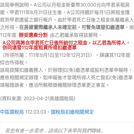
該局舉例說明，A公司以月租金新臺幣30,000元向甲君承租房
屋，甲君111年8月31日往生後，A公司持續於每月1日將租金匯
款到甲君遺留之銀行帳戶，由於甲君死亡日後之租金係屬繼承人
之所得，
在房屋實際繼承人未確定前，可暫免填發扣繳憑單
，俟
112年度
辦妥遺產分割
由乙君繼承取得該屋時，
A公司再將自甲君死亡日後所給付之租金，以乙君為所得人，
併同填發112年度租賃所得扣繳憑單
（所得所屬：111年9月1日至112年12月31日），歸課其112年度
綜合所得稅。
該局提醒扣繳義務人，於辦理扣(免)繳憑單或股利憑單申報時，
應依相關規定辦理，如申報後才發現所得人死亡致扣(免)繳憑單
填報錯誤者，應洽所轄稽徵機關辦理憑單更正事宜。
(資料來源: 2023-04-21高雄國稅局)
中區國稅局
112.03.03、
國稅局扣繳相關規定
若您有進一步需求，請填以下表單與我們聯絡。