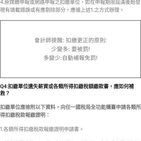
4.原媒體申報或網路申報之扣繳單位，如在申報期限屆滿後始發
現有填載錯誤或有應剔除部分，應循上述1.之方式辦理。
會計師提醒: 扣繳更正的原則:
少變多: 要被罰!
多變少:自動補報免罰!
Q4:扣繳單位遺失薪資或各類所得扣繳稅額繳款書，應如何補
救？
扣繳單位應檢附以下資料，向任一國稅局全功能櫃臺申請各類所
得扣繳稅款報繳證明：
1.各類所得扣繳稅款報繳證明申請書。