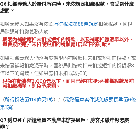
Q6:扣繳義務人於給付所得時，未依規定扣繳稅款，會受到什麼
處罰？
扣繳義務人如果沒有依照
所得稅法第88條規定
扣繳稅款，國稅
局除通知扣繳義務人於
期限內補繳應扣未扣或短扣的稅款，以及補報扣繳憑單以外，
還會按照應扣未扣或短扣的稅額處1倍以下的罰鍰。
如果扣繳義務人仍沒有於期限內補繳應扣未扣或短扣的稅款，或
未按實補報扣繳憑單時，國稅局則按應扣未扣或短扣的稅額處3
倍以下的罰鍰。但如果應扣未扣或短扣的
稅額在新臺幣3,000元以下，而且已經在期限內補繳稅款及補
報扣繳憑單，則免予處罰。
（
所得稅法第114條第1款
）/（
稅務違章案件減免處罰標準第6條
第1項
）
Q7:房東死亡所遺租賃不動產未辦妥過戶，房客扣繳申報怎麼
辦？