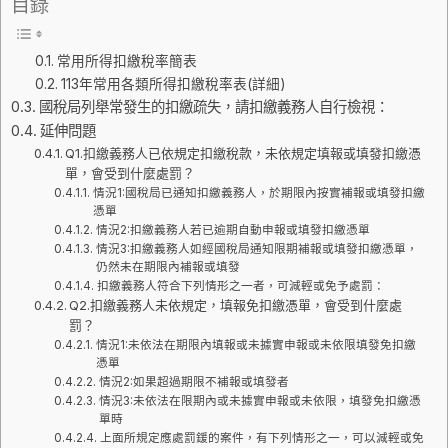
目錄
常用所得扣繳稅率簡表
113年常用各類所得扣繳稅率表(詳細)
國稅局列舉常發生的扣繳疏失，請扣繳義務人自行檢視：
延伸問題
Q1.扣繳義務人已依規定扣繳稅款，未依規定填報或填發扣繳憑
單，會受到什麼處罰？
情況1:國稅局已通知扣繳義務人，於期限內按實補報或填發扣繳
憑單
情況2:扣繳義務人若已逾期自動申報或填發扣繳憑單
情況3:扣繳義務人如經國稅局通知限期補報或填發扣繳憑單，
仍然未在期限內補報或填發
扣繳義務人符合下列情形之一者，可減輕或免予處罰：
Q2.扣繳義務人未依規定，填報免扣繳憑單，會受到什麼處
罰？
情況1:未依法在期限內填報或未據實申報或未依限填發免扣繳
憑單
情況2:如果超過期限不補報或填發者
情況3:未依法在限期內或未據實申報或未依限，填發免扣繳憑
單時
上面所規定應處罰鍰的案件，有下列情形之一，可以減輕或免