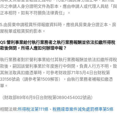
示之申請人身分證明文件為影本，應由申請人或代理人具結「與
正本相符，如有不符願負法律責任」。
5.由房東申請租賃所得報繳資料時，應檢具房東身分證正本、房
屋稅單或租賃契約影本。
Q5:營利事業給付執行業務者之執行業務報酬並依法扣繳所得稅
款後倒閉，所得人應如何辦理申報？
執行業務者對於營利事業給付其執行業務報酬並依法扣繳所得稅
款後，嗣因該營利事業於年度進行中倒閉，負責人行方不明，致
其無法取具扣繳憑單時，可參考財政部71年5月4日台財稅第
33156號函（請參考第1509解答），由執行業務者補報扣繳憑
單。
（財政部89年6月9日台財稅第0890454002號函）
相關法規:
所得稅法第111條
、
稅務違章案件減免處罰標準第5條