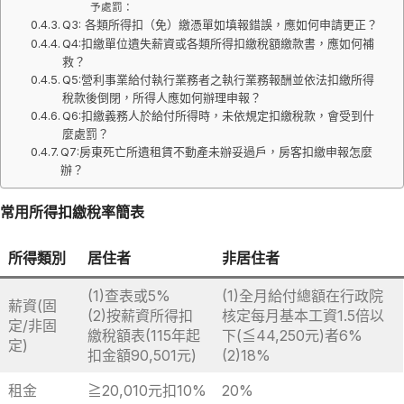
予處罰：
Q3: 各類所得扣（免）繳憑單如填報錯誤，應如何申請更正？
Q4:扣繳單位遺失薪資或各類所得扣繳稅額繳款書，應如何補
救？
Q5:營利事業給付執行業務者之執行業務報酬並依法扣繳所得
稅款後倒閉，所得人應如何辦理申報？
Q6:扣繳義務人於給付所得時，未依規定扣繳稅款，會受到什
麼處罰？
Q7:房東死亡所遺租賃不動產未辦妥過戶，房客扣繳申報怎麼
辦？
常用所得扣繳稅率簡表
所得類別
居住者
非居住者
(1)查表或5%
(1)全月給付總額在行政院
薪資(固
(2)按薪資所得扣
核定每月基本工資1.5倍以
定/非固
繳稅額表(115年起
下(≦44,250元)者6%
定)
扣金額90,501元)
(2)18%
租金
≧20,010元扣10%
20%