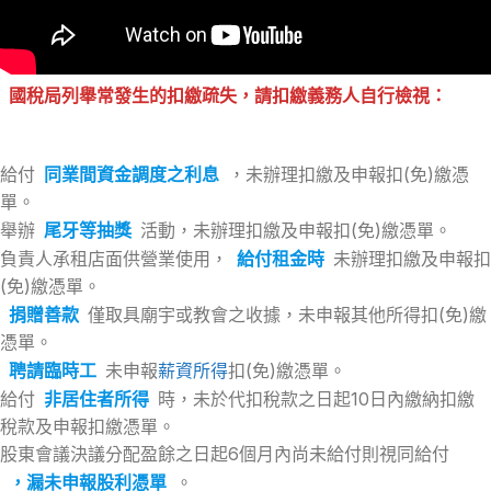
國稅局列舉常發生的扣繳疏失，請扣繳義務人自行檢視：
給付
同業間資金調度之利息
，未辦理扣繳及申報扣(免)繳憑
單。
舉辦
尾牙等抽獎
活動，未辦理扣繳及申報扣(免)繳憑單。
負責人承租店面供營業使用，
給付租金時
未辦理扣繳及申報扣
(免)繳憑單。
捐贈善款
僅取具廟宇或教會之收據，未申報其他所得扣(免)繳
憑單。
聘請臨時工
未申報
薪資所得
扣(免)繳憑單。
給付
非居住者所得
時，未於代扣稅款之日起10日內繳納扣繳
稅款及申報扣繳憑單。
股東會議決議分配盈餘之日起6個月內尚未給付則視同給付
，漏未申報股利憑單
。