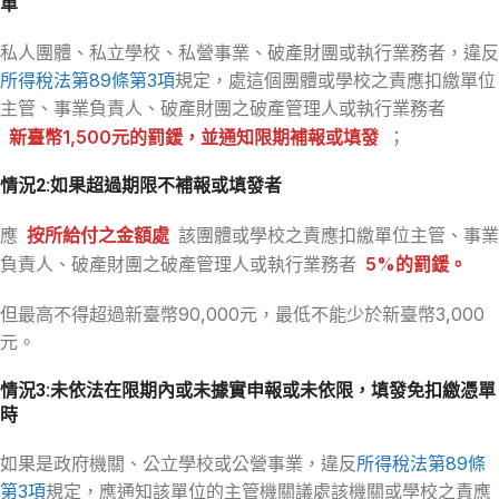
單
私人團體、私立學校、私營事業、破產財團或執行業務者，違反
所得稅法第89條第3項
規定，處這個團體或學校之責應扣繳單位
主管、事業負責人、破產財團之破產管理人或執行業務者
新臺幣1,500元的罰鍰，並通知限期補報或填發
；
情況2:如果超過期限不補報或填發者
應
按所給付之金額處
該團體或學校之責應扣繳單位主管、事業
負責人、破產財團之破產管理人或執行業務者
5%的罰鍰。
但最高不得超過新臺幣90,000元，最低不能少於新臺幣3,000
元。
情況3:未依法在限期內或未據實申報或未依限，填發免扣繳憑單
時
如果是政府機關、公立學校或公營事業，違反
所得稅法第89條
第3項
規定，應通知該單位的主管機關議處該機關或學校之責應