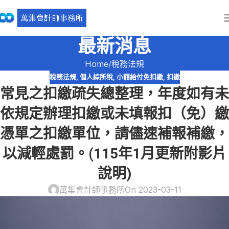
最新消息
Home
稅務法規
稅務法規
,
個人綜所稅
,
小額給付免扣繳
,
扣繳
常見之扣繳疏失總整理，年度如有未
依規定辦理扣繳或未填報扣（免）繳
憑單之扣繳單位，請儘速補報補繳，
以減輕處罰。(115年1月更新附影片
說明)
萬集會計師事務所
On 2023-03-11