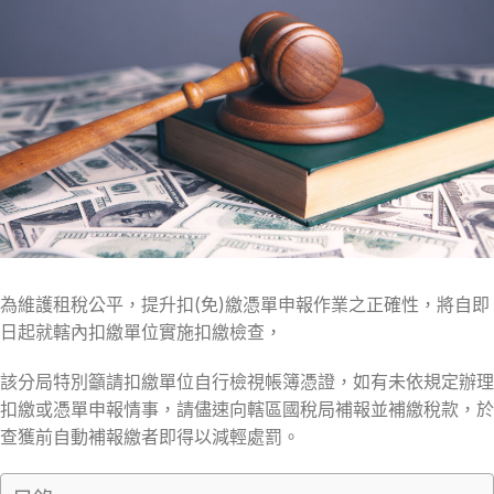
為維護租稅公平，提升扣(免)繳憑單申報作業之正確性，將自即
日起就轄內扣繳單位實施扣繳檢查，
該分局特別籲請扣繳單位自行檢視帳簿憑證，如有未依規定辦理
扣繳或憑單申報情事，請儘速向轄區國稅局補報並補繳稅款，於
查獲前自動補報繳者即得以減輕處罰。