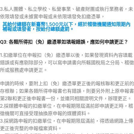
3.私人團體、私立學校、私營事業、破產財團或執行業務者，未
依限填發或未據實申報或未依限填發免扣繳憑單，
其給付總額在新臺幣1,500元以下，經於稽徵機關通知限期內
補報或填發者，按給付總額處罰。
Q3: 各類所得扣（免）繳憑單如填報錯誤，應如何申請更正？
1.扣繳單位在申報扣（免）繳憑單以後，如果發現資料內容填載
錯誤或有應剔除部分，可以寫申請書向所轄國稅局之分局、稽徵
所或服務處申請更正。
申請的時候，要附上扣（免）繳憑單更正後的報核聯和更正前的
存根聯；如果各類所得申報書也有錯誤，則要另外附上原申報書
第2聯和更正後申報書一份，並連同相關證明文件，辦理更正。
2.採媒體申報的扣繳單位，在申報期限屆滿前即申請更正時，稽
徵機關可直接受理抽換原申報的媒體資料。
3.採網路申報的扣繳單位，在申報期限屆滿前，得透過網路上傳
更正後完整的申報檔案資料。