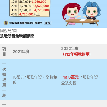
國稅局/圖
退職所得免稅額調高
2022年度
項
2021
年度
目
(112年報稅適用)
一
次
領
18萬元*服務年資，全數免
18.8萬元
*服務年資，
取
稅
全數免稅
第
一
段
一