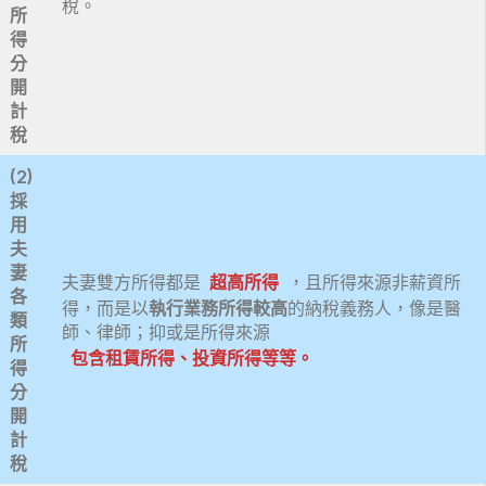
稅。
所
得
分
開
計
稅
(2)
採
用
夫
妻
夫妻雙方所得都是
超高所得
，且所得來源非薪資所
各
得，而是以
執行業務所得較高
的納稅義務人，像是醫
類
師、律師；抑或是所得來源
所
包含租賃所得、投資所得等等
。
得
分
開
計
稅