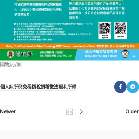
國稅局/圖
個人綜所稅
免稅額
稅捐稽徵法
股利所得
Newer
Older