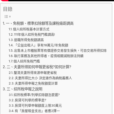
目錄
一、免稅額、標準扣除額等及課稅級距調高
個人綜所稅基本計算方式
111年個人綜所免稅門檻調高!
退職所得免稅額調高
「公益出租人」享有18萬元/年免稅額
出售未上市櫃股票等有價證券交易發生損失，可自交易所得扣除
執行業務及其他所得者，疫情相關減稅辦法持續
個人綜所免稅門檻
二、夫妻所得如何申報更省稅?如何計算?
釐清夫妻所得來源申報更省稅
夫妻所得比大小 決定誰作為納稅義務人
夫妻所得申報之免稅額度計算
三、綜所稅申報之說明
綜所稅標準/列舉扣除額怎麼選?
房貸可列舉的標準是?
房貸可列舉申報額度上限30萬元
有「房屋租金支出」者應2擇一