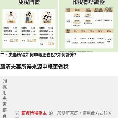
二、夫妻所得如何申報更省稅?如何計算?
釐清夫妻所得來源
申報更省稅
(1)
採
用
夫
妻
薪
以
薪資所得為主
的一般雙薪家庭，使用此方式較省
資