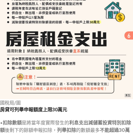
國稅局/圖
房貸可列舉申報額度上限30萬元
•
扣除數額
是將當年度實際發生的
利息支出減儲蓄投資特別扣除
額
後剩下的餘額申報扣除，
列舉扣除
的數額最多
不能超過30萬