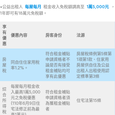
•公益出租人
每屋每月
租金收入免稅額調高至
1萬5,000
元
，
1年即可有18萬元免稅額。
享
有
優惠內容
房客身份
法源
優
惠
符合租金補貼
房屋稅條例第5條第
房
申請資格者不
1項第1款、住家用
同自住住家用稅
屋
論是否有接受
房屋供自住及公益
率1.2%。
稅
租金補貼均可
出租人出租使用認
享有此優惠
定標準第3條
每屋每月租金收
綜
入最高1萬5,000
符合租金補貼
合
元之免稅優惠
申請資格者須
所
住宅法第15條
(110年6月9日住
為獲租金補貼
得
宅法修正前為最
者
稅
高1萬元)