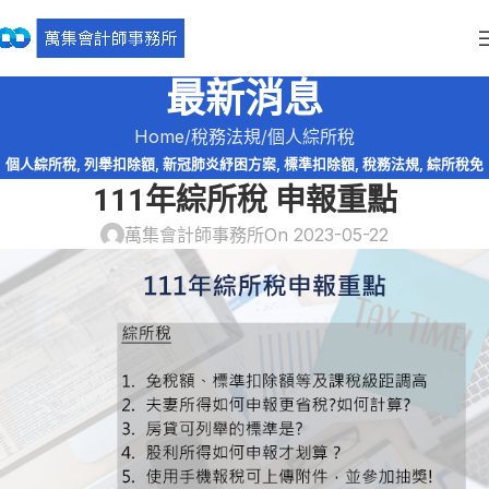
最新消息
Home
稅務法規
個人綜所稅
個人綜所稅
,
列舉扣除額
,
新冠肺炎紓困方案
,
標準扣除額
,
稅務法規
,
綜所稅免
111年綜所稅 申報重點
稅額
,
股利收入
萬集會計師事務所
On 2023-05-22