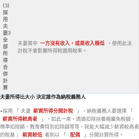
(3)
採
用
夫
妻3
全
夫妻其中
一方沒有收入，或是收入極低
，使用此法
部
計稅不會影響所得稅適用稅率。
所
得
合
併
計
算
夫妻所得比大小 決定誰作為納稅義務人
•採用 「 夫妻
薪資所得分開計稅
」，納稅義務人要選擇 「
薪資所得較高者
」，如此一來，透過扣除扶養親屬免稅額、
標準扣除額、教育費特別扣除額等等，就能大幅減少薪資較高者
的稅基；
薪資較低
者則以 「
配偶
」分開計算所得。