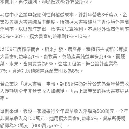
本費用，再依照剩下淨額按20％計算營所稅。
考慮中小企業申報便利性與稽徵成本，針對年營收3千萬以下企
業設置擴大書審純益率制度。所謂擴大書審純益率近似境外電商
淨利率，以財部訂定單一標準來試算獲利，不過境外電商淨利率
20％～30％，擴大書審純益率則1％～10％。
以109年度標準而言，稻米批發、農產品、種植花卉或稻米等擴
大書審純益率為1％，畜牧業、養殖產業純益率多為4％，而蔬
菜、水果、畜肉買賣為5％，營建工程業、舞台設計產業為
7％，資通訊與積體電路產業則多為8％。
若企業採「擴大書審」申報，課稅所得額計算公式為全年營業收
入淨額與全年非營業收入加總後，再乘上該產業的擴大書審純益
率。
舉例來說，假設一家蔬果行全年營業收入淨額為500萬元、全年
非營業收入為100萬元，適用擴大書審純益率5％，營業所得稅
額即為30萬元（600萬元x5％）。