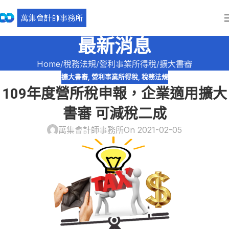
最新消息
Home
稅務法規
營利事業所得稅
擴大書審
擴大書審
,
營利事業所得稅
,
稅務法規
109年度營所稅申報，企業適用擴大
書審 可減稅二成
萬集會計師事務所
On 2021-02-05