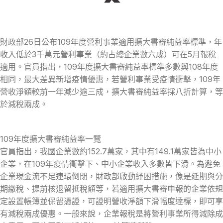
財政部26日公布109年度營利事業適用擴大書審純益率標準，年
收入低於3千萬元營利事業（約占總企業數六成）可在5月報稅
適用。官員指出，109年度擴大書審純益率標準多數與108年度
相同，最大差異新增疫情優惠，若營利事業受疫情衝擊，109年
營收淨額較前一年減少逾三成，擴大書審純益率採八折計算，等
於減稅兩成。
109年度擴大書審純益率一覽
官員指出，我國企業數約152.7萬家，其中有149.1萬家皆為中小
企業，在109年疫情衝擊下、中小企業收入多數皆下滑。為避免
企業現金流不足連環倒閉，財政部啟動紓困措施，像是延期與分
期繳稅、提前核退留抵稅額等，若適用擴大書審申報的企業依規
定設置帳簿並保留憑證，可證明營收淨額下滑幅度達標，即可享
有減稅兩成優惠。一般來說，企業報稅是將營利事業所得減除成