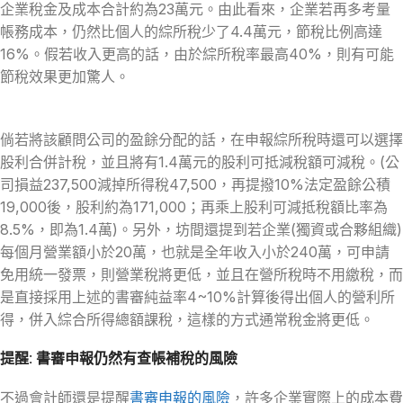
企業稅金及成本合計約為23萬元。由此看來，企業若再多考量
帳務成本，仍然比個人的綜所稅少了4.4萬元，節稅比例高達
16%。假若收入更高的話，由於綜所稅率最高40%，則有可能
節稅效果更加驚人。
倘若將該顧問公司的盈餘分配的話，在申報綜所稅時還可以選擇
股利合併計稅，並且將有1.4萬元的股利可抵減稅額可減稅。(公
司損益237,500減掉所得稅47,500，再提撥10%法定盈餘公積
19,000後，股利約為171,000；再乘上股利可減抵稅額比率為
8.5%，即為1.4萬)。另外，坊間還提到若企業(獨資或合夥組織)
每個月營業額小於20萬，也就是全年收入小於240萬，可申請
免用統一發票，則營業稅將更低，並且在營所稅時不用繳稅，而
是直接採用上述的書審純益率4~10%計算後得出個人的營利所
得，併入綜合所得總額課稅，這樣的方式通常稅金將更低。
提醒: 書審申報仍然有查帳補稅的風險
不過會計師還是提醒
書審申報的風險
，許多企業實際上的成本費