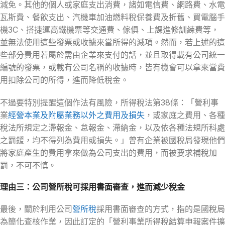
減免。其他的個人或家庭支出消費，諸如電信費、網路費、水電
瓦斯費、餐飲支出、汽機車加油燃料稅保養費及折舊、買電腦手
機3C、搭捷運高鐵機票等交通費、傢俱、上課進修訓練費等，
並無法使用這些發票或收據來當所得的減項。然而，若上述的這
些部分費用若屬於需由企業來支付的話，並且取得載有公司統一
編號的發票，或載有公司名稱的收據時，皆有機會可以拿來當費
用扣除公司的所得，進而降低稅金。
不過要特別提醒這個作法有風險，所得稅法第38條：「營利事
業
經營本業及附屬業務以外之費用及損失
，或家庭之費用、各種
稅法所規定之滯報金、怠報金、滯納金，以及依各種法規所科處
之罰鍰，均不得列為費用或損失。」曾有企業被國稅局發現他們
將家庭產生的費用拿來做為公司支出的費用，而被要求補稅加
罰，不可不慎。
理由三：公司營所稅可採用書面審查，進而減少稅金
最後，關於利用公司
營所稅
採用書面審查的方式，指的是國稅局
為簡化查核作業，因此訂定的「營利事業所得稅結算申報案件擴