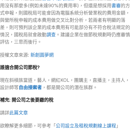
用沒有那麼多(例如未達90%的費用率)，但還是想採用
書審
的方
式申報，則國稅局可能會因為電腦系統分析營業稅的費用金額，
與營所稅申報的成本費用做交叉比對分析，若兩者有明顯的落
差，則可預判該企業的成本費用有可能部分有不符合稅法規定的
情況，國稅局就會啟動
調查
。建議企業在做節稅規劃時仍應審慎
評估，三思而後行。
授權文章來源:
新創圓夢網
誰適合開公司節稅?
現在斜槓族當道，藝人，網紅KOL，團購主，直播主，主持人，
設計師等
自由接案者
，都是開公司的潛在族群。
補充: 開公司之後要繳的稅
請詳
此篇文章
欲瞭解更多細節，可參考「
公司設立及租稅規劃線上課程
」