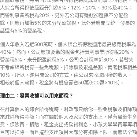
人綜合所得稅依級距分別為5%、12%、20%、30%及40%；
而營利事業所稅為20%，另外若公司有賺錢卻選擇不分配盈
餘，則應再加徵5%的未分配盈餘稅，此外若應開立統一發票的
話還有5%的營業稅。
個人年收入若近500萬時，個人綜合所得稅適用最高級距稅率為
40%；然而，公司應該要繳的稅金包括營利事業所得稅20%、
營業稅5%、未分配盈餘稅5%，公司合計稅率近30%，若暫先
不考慮綜所稅有一些免稅額、扣除額及累進差額，兩者稅率相差
10%。所以，運用開公司的方式，由公司來收取同樣的收入，
相較於個人薪資，稅金將有機會節省50萬(500萬×10%)。
理由二：發票收據可以用來節稅？
在計算個人的綜合所得稅時，財政部只給你一些免稅額及扣除額
來減除所得金額；而在關於個人及家庭的支出上，僅有醫藥生育
費、保險費、捐贈、租金支出或房貸利息、小孩大學學費等等項
目可以扣除，而且這些支出項目大部分有扣除上限，而無法全額