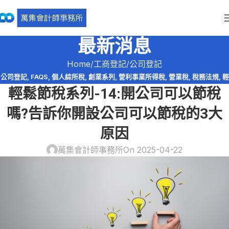
最新消息
Home
工商登記
公司登記
公司登記
,
FAQS
,
個人綜所稅
,
創業系列
,
營利事業所得稅
,
營業稅
,
稅務法規
,
輕
輕鬆節稅系列-14:開公司可以節稅
鬆節稅
,
輕鬆節稅-綜所稅
嗎?告訴你開設公司可以節稅的3大
原因
萬集會計師事務所
On 2025-04-22