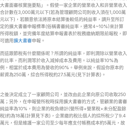
大書面審核實施要點」。假使一家企業的營業收入和非營業收入
合計數在3,000萬元以下(若為管理顧問公司則收入須在1,000萬
元以下)，若願意依法將原本結算後較低的純益率，調升至所訂
定的擴大書審申報標準(俗稱書審純益率，通常4~10%)來計算
所得稅額，並完備年度結算申報書表於稅務繳納期限前報稅，即
可適用
擴大書審
申報。
而這跟節稅有什麼關係呢？所謂的純益率，即利潤除以營業收入
的比率，而利潤等於收入減掉成本及費用。以純益率10%為
例，相當於成本費用為營收的90%。舉例來說，假設你原本的
薪資為250萬，綜合所得稅約27.5萬元(見下計算表)。
之後決定成立了一家顧問公司，並改由此企業向原公司收取250
萬；另外，在申報營所稅時採用擴大書審的方式，管顧業的書審
純益率為10%，則企業的稅負總計(營所得+營業稅+未分配盈餘
稅)約為18萬(計算見下表)，企業繳的稅比個人的綜所稅少了9.4
萬元，但是維護一家公司至少每年應支付帳務成本約5萬元，故