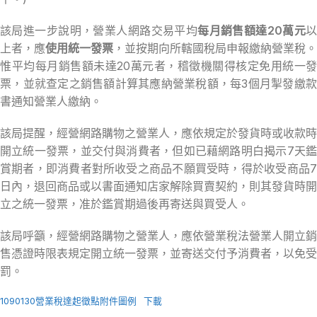
該局進一步說明，營業人網路交易平均
每月銷售額達20萬元
上者，應
使用統一發票
，並按期向所轄國稅局申報繳納營業稅。
惟平均每月銷售額未達20萬元者，稽徵機關得核定免用統一發
票，並就查定之銷售額計算其應納營業稅額，每3個月掣發繳款
書通知營業人繳納。
該局提醒，經營網路購物之營業人，應依規定於發貨時或收款時
開立統一發票，並交付與消費者，但如已藉網路明白揭示7天鑑
賞期者，即消費者對所收受之商品不願買受時，得於收受商品7
日內，退回商品或以書面通知店家解除買賣契約，則其發貨時開
立之統一發票，准於鑑賞期過後再寄送與買受人。
該局呼籲，經營網路購物之營業人，應依營業稅法營業人開立銷
售憑證時限表規定開立統一發票，並寄送交付予消費者，以免受
罰。
1090130營業稅達起徵點附件圖例
下載