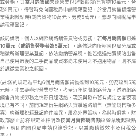
或勞務，其
當月銷售額
未達營業稅起徵點(銷售貨物10萬元、
務5萬元)，得暫時免向國稅局申請稅籍登記，於當月銷售額達營
業稅起徵點時(銷售貨物10萬元、勞務5萬元)，應即向國稅局申
請稅籍登記。
該局說明，個人以網際網路銷售貨物或勞務，若
每月銷售額已達
10萬元（或銷售勞務者為5萬元）
，應儘速向所轄國稅局分局
稽徵所辦理營業登記，依法繳納營業稅。惟若透過拍賣網站出售
自己使用過後的二手商品或買來尚未使用之不適用物品，則不屬
於課徵營業稅之範圍。
(註:舊的規定為平均6個月銷售額貨物達到10萬元、勞務達到5萬
元時，才需要辦理營業登記，考量近年網際網路普及，透過網路
銷售貨物或勞務之情形日趨活絡，現況與發布舊有規定之客觀環
境已有不同，前開規定衍生網路與實體通路銷售（無論銷售額多
寡）應辦理稅籍登記條件差異，屢為外界詬病，為與時俱進，財
政部廢止前釋規定並釋明改按
當月實際銷售額
達營業稅起徵
時，應即向國稅局申請稅籍登記，以兼顧稽徵效率及租稅公
平。)