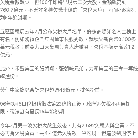
欠稅金額較少，但106年即將出現第二次大赦，金額飆高到
760.7億元，不乏許多積欠幾十億的「欠稅大戶」。而財政部只
剩5年追討期。
五區國稅局去年7月公布欠稅大戶名單，許多商場知名人士榜上
有名。例如鴻禧企業集團董事長張秀政，就積欠新台幣8,100多
萬元稅款；前亞力山大集團負責人唐雅君，欠稅金額更高達1.2
億元。
此外，禾豐集團的張朝翔、張朝喨兄弟；力霸集團的王令一等統
統進榜。
黃任中家族以合計欠稅超過45億元，排名榜首。
96年3月5日稅捐稽徵法第23條修正後，政府追欠稅不再無期
限，稅法訂有最長15年追稅期。
今年3月第一波欠稅大赦生效後，共有2,692欠稅人與企業，不
必再為欠稅負責，共4.4億元欠稅款一筆勾銷，但這波到期停止