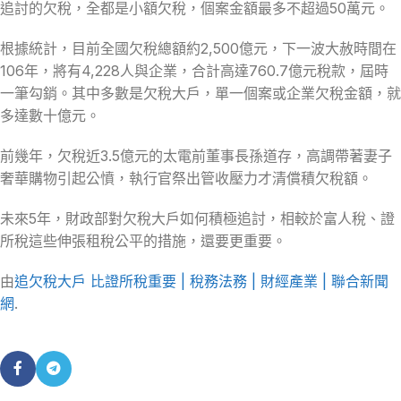
追討的欠稅，全都是小額欠稅，個案金額最多不超過50萬元。
根據統計，目前全國欠稅總額約2,500億元，下一波大赦時間在
106年，將有4,228人與企業，合計高達760.7億元稅款，屆時
一筆勾銷。其中多數是欠稅大戶，單一個案或企業欠稅金額，就
多達數十億元。
前幾年，欠稅近3.5億元的太電前董事長孫道存，高調帶著妻子
奢華購物引起公憤，執行官祭出管收壓力才清償積欠稅額。
未來5年，財政部對欠稅大戶如何積極追討，相較於富人稅、證
所稅這些伸張租稅公平的措施，還要更重要。
由
追欠稅大戶 比證所稅重要 | 稅務法務 | 財經產業 | 聯合新聞
網
.