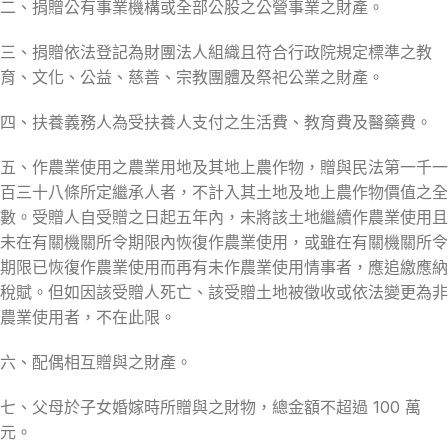
二、捐贈公有事業機構或全部公股之公營事業之財產。
三、捐贈依法登記為財團法人組織且符合行政院規定標準之教
育、文化、公益、慈善、宗教團體及祭祀公業之財產。
四、扶養義務人為受扶養人支付之生活費、教育費及醫藥費。
五、作農業使用之農業用地及其地上農作物，贈與民法第一千一
百三十八條所定繼承人者，不計入其土地及地上農作物價值之全
數。受贈人自受贈之日起五年內，未將該土地繼續作農業使用且
未在有關機關所令期限內恢復作農業使用，或雖在有關機關所令
期限已恢復作農業使用而再有未作農業使用情事者，應追繳應納
稅賦。但如因該受贈人死亡、該受贈土地被徵收或依法變更為非
農業使用者，不在此限。
六、配偶相互贈與之財產。
七、父母於子女婚嫁時所贈與之財物，總金額不超過 100 萬
元。