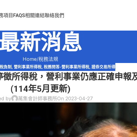
務項目
FAQS
相關連結
聯絡我們
最新消息
Home
稅務法規
稅負制
,
營利事業所得稅
,
稅務問答-營利事業所得稅
,
證券交易所得
然停徵所得稅，營利事業仍應正確申報
(114年5月更新)
ed by
萬集會計師事務所
On 2023-04-27