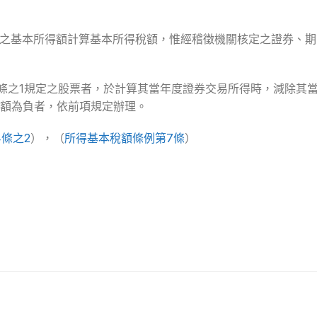
事業之基本所得額計算基本所得稅額，惟經稽徵機關核定之證券、
第4條之1規定之股票者，於計算其當年度證券交易所得時，減除其
額為負者，依前項規定辦理。
4條之2
），（
所得基本稅額條例第7條
）