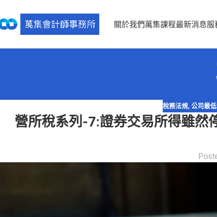
關於我們
萬集課程
最新消息
服
稅務法規
,
公司最低
營所稅系列-7:證券交易所得雖
Post