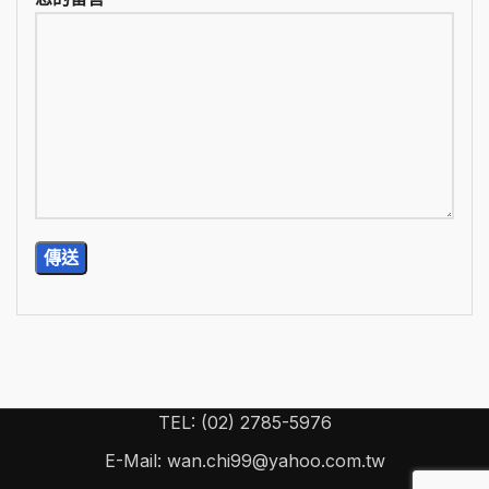
TEL: (02) 2785-5976
E-Mail: wan.chi99@yahoo.com.tw