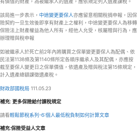
有價值的財產，為被繼承人的遺產，應依規定列入遺產課稅。
該局進一步表示，
中途變更要保人
亦應留意相關稅捐申報，因保
險契約一旦生效後即享有財產上之權利，中途變更要保人為移轉
保險法上財產權益為他人所有，經他人允受，核屬贈與行為，應
辦理贈與稅申報
如被繼承人於死亡前2年內將購買之保單變更要保人為配偶、依
民法第1138條及第1140條所定各順序繼承人及其配偶，亦應按
截至要保人變更日之保單價值，依遺產及贈與稅法第15條規定，
計入遺產總額課徵遺產稅。
財政部國稅局
111.05.23
補充: 更多保險給付課稅規定
請看
輕鬆節稅系列-6:個人最低稅負制如何計算文章
補充:保險受益人文章