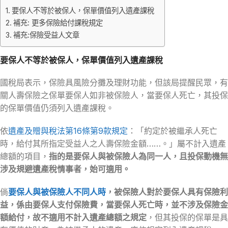
要保人不等於被保人，保單價值列入遺產課稅
補充: 更多保險給付課稅規定
補充:保險受益人文章
要保人不等於被保人，保單價值列入遺產課稅
國稅局表示，保險具風險分攤及理財功能，但該局提醒民眾，有
關人壽保險之保單要保人如非被保險人，當要保人死亡，其投保
的保單價值仍須列入遺產課稅。
依
遺產及贈與稅法第16條第9款規定
：「約定於被繼承人死亡
時，給付其所指定受益人之人壽保險金額……。」屬不計入遺產
總額的項目，
指的是要保人與被保險人為同一人，且投保動機無
涉及規避遺產稅情事者，始可適用。
倘
要保人與被保險人不同人時
，被保險人對於要保人具有保險利
益，係由要保人支付保險費，當要保人死亡時，並不涉及保險金
額給付，故不適用不計入遺產總額之規定
，但其投保的保單是具