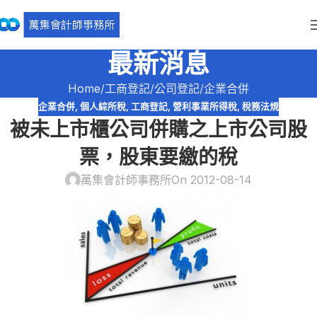
最新消息
Home
工商登記
公司登記
企業合併
企業合併
,
個人綜所稅
,
工商登記
,
營利事業所得稅
,
稅務法規
被未上市櫃公司併購之上市公司股
票，股東要繳的稅
萬集會計師事務所
On 2012-08-14