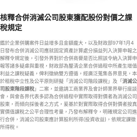
核釋合併消滅公司股東獲配股份對價之課
稅規定
鑑於企業併購案件日益增多且金額龐大，以及財政部97年1月4
日發布合併消滅公司應就固定資產計算處分損益列入決算申報之
解釋令規定後，引發外界對於合併商譽是否比照該令納入決算申
報等諸多疑慮與重視，財政部為釐清企業合併過程中所產生增值
利益之課稅疑義，俾利徵納雙方遵循，經廣泛蒐集各界意見，本
於租稅中立性及公平原則研擬「消滅公司階段課稅」及「
消滅公
司股東階段課稅
」二案，並邀請工商業界及會計師業界舉行座談
會，與會各界代表多認為合併過程中實際取得對價者為消滅公司
股東，而傾向採後者之方式，爰基於對實際取得合併對價者按真
實價值課稅之公平合理性考量，乃發布解釋令，明確規定公司進
行合併，消滅公司股東應計算股利所得(投資收益)，依規定課徵
所得稅。