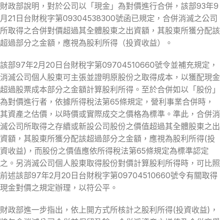
財政部說明，對於公司以「現金」為對價進行合併，該部93年9
月21日台財稅字第09304538300號函已規定，合併消滅之公司
所取得之合併對價超過其全體股東之出資額，其股東所獲分配該
超過部分之金額，應視為股利所得（投資收益）。
該部97年2月20日台財稅字第09704510660號令並補充規定，
消滅公司個人股東可主張並證明原股份之取得成本，以獲配現金
超過股票成本部分之金額計算股利所得。至於合併如以「股份」
為對價進行者，依據所得稅法第65條規定，營利事業合併時，
其資產之估價，以時價或實際成交之價格為標準。準此，合併消
滅公司所取得之存續或新設公司股份之價值超過其全體股東之出
資額，其股東所獲分配該超過部分之金額，應視為股利所得(投
資收益)，而股份之價值應依所得稅法第65條規定為標準認定
之。另消滅公司個人股東取得股份對價計算股利所得時，可比照
前述該部97年2月20日台財稅字第09704510660號令有關取得
現金對價之規定辦理，以符公平。
財政部進一步指出，依上開方式所核計之股利所得(投資收益)，