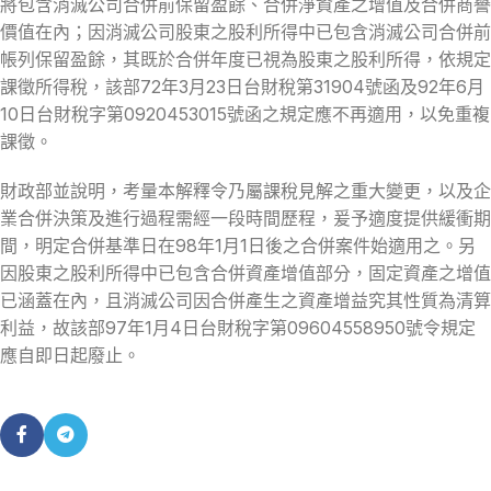
將包含消滅公司合併前保留盈餘、合併淨資產之增值及合併商譽
價值在內；因消滅公司股東之股利所得中已包含消滅公司合併前
帳列保留盈餘，其既於合併年度已視為股東之股利所得，依規定
課徵所得稅，該部72年3月23日台財稅第31904號函及92年6月
10日台財稅字第0920453015號函之規定應不再適用，以免重複
課徵。
財政部並說明，考量本解釋令乃屬課稅見解之重大變更，以及企
業合併決策及進行過程需經一段時間歷程，爰予適度提供緩衝期
間，明定合併基準日在98年1月1日後之合併案件始適用之。另
因股東之股利所得中已包含合併資產增值部分，固定資產之增值
已涵蓋在內，且消滅公司因合併產生之資產增益究其性質為清算
利益，故該部97年1月4日台財稅字第09604558950號令規定
應自即日起廢止。