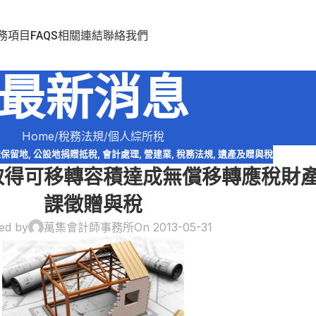
務項目
FAQS
相關連結
聯絡我們
最新消息
Home
稅務法規
個人綜所稅
施保留地
,
公設地捐贈抵稅
,
會計處理
,
營建業
,
稅務法規
,
遺產及贈與稅
取得可移轉容積達成無償移轉應稅財
課徵贈與稅
ed by
萬集會計師事務所
On 2013-05-31