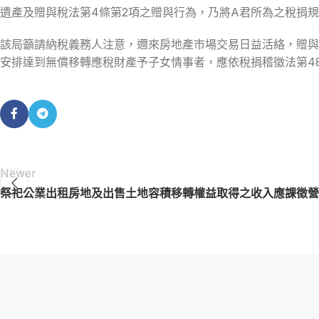
遺產及贈與稅法第4條第2項之贈與行為，乃將A君所為之稅捐
該局籲請納稅義務人注意，邇來房地產市場交易日益活絡，贈與
安排達到無償移轉應稅財產予子女情事者，應依稅捐稽徵法第4
Newer
祭祀公業出租房地及出售土地容積移轉權益取得之收入應課徵營