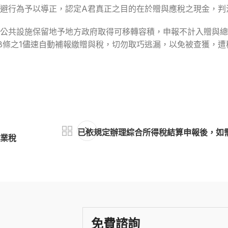
規避行為予以導正，認定A君真正之目的在於贈與應稅之現金，判
公共設施保留地予地方政府取得可移轉容積，申報不計入贈與總
8條之1儘速自動補報繳贈與稅，切勿取巧逃漏，以免被查獲，遭
已依規定辦理綜合所得稅結算申報後，如
業稅
免費諮詢