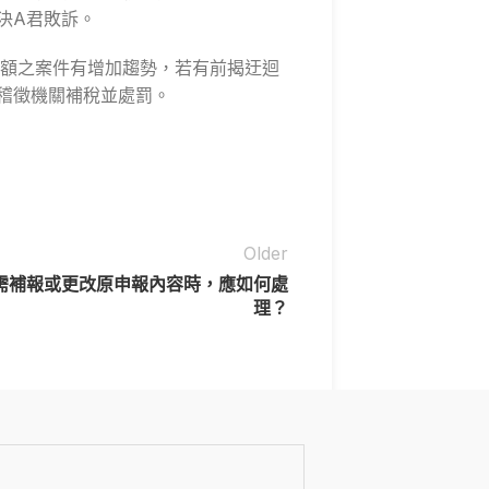
決A君敗訴。
額之案件有增加趨勢，若有前揭迂迴
稽徵機關補稅並處罰。
Older
需補報或更改原申報內容時，應如何處
理？