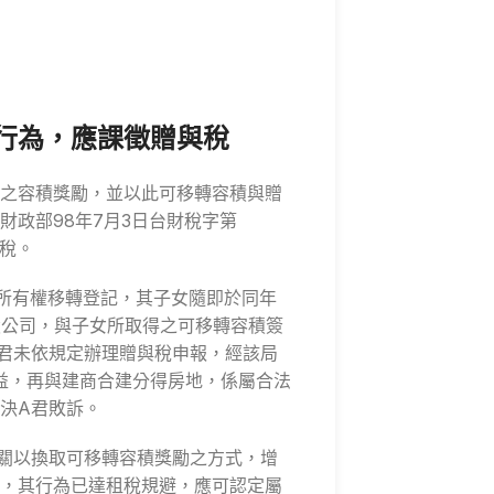
行為，應課徵贈與稅
之容積獎勵，並以此可移轉容積與贈
政部98年7月3日台財稅字第
與稅。
妥所有權移轉登記，其子女隨即於同年
設公司，與子女所取得之可移轉容積簽
元，因A君未依規定辦理贈與稅申報，經該局
積權益，再與建商合建分得房地，係屬合法
決A君敗訴。
關以換取可移轉容積獎勵之方式，增
，其行為已達租稅規避，應可認定屬