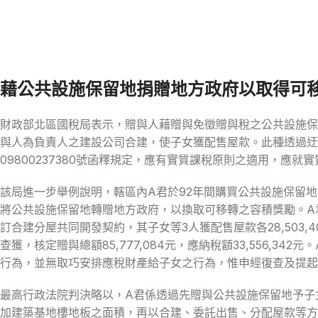
藉公共設施保留地捐贈地方政府以取得可
財政部北區國稅局表示，贈與人藉贈與免徵贈與稅之公共設施保
與人為負責人之建設公司合建，使子女獲配售屋款。此種透過迂
09800237380號函釋規定，應有實質課稅原則之適用，應
該局進一步舉例說明，轄區內A君於92年間購買公共設施保留
將公共設施保留地轉贈地方政府，以換取可移轉之容積獎勵。A
訂合建分屋共同開發契約，其子女等3人獲配售屋款各28,503,409元
查獲，核定贈與總額85,777,084元，應納稅額33,556
行為，並無取巧安排應稅財產給子女之行為，惟申經復查及提起
最高行政法院判決略以，A君係透過先贈與公共設施保留地予子
加建築基地樓地板之面積，再以合建、委託出售、分配屋款等方