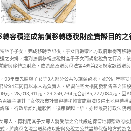
移轉容積達成無償移轉應稅財產實際目的之
留地予子女，完成移轉登記後，子女再轉贈地方政府取得可移轉
迴之安排，達到無償移轉應稅財產予子女而規避稅負之行為，依財
就實質贈與移轉之財產，依遺產及贈與稅法第4條第2項規定課徵贈
地，93年間先贈與子女等3人部分公共設施保留地，並於同年辦
君於94年間再以本人為負責人，經營住宅大樓開發租售業之建
、28,013,911元、29,259,764元合計85,777,084
,342元。A君雖主張其子女依都市計畫容積移轉實施辦法取得土地容
訴願、行政訴訟均遭駁回，循序提起上訴，亦經最高行政法院判
女等人，再利用其子女等人將受贈之公共設施保留地轉贈政府機
式，將應稅之現金贈與改以贈與免稅之公共設施保留地方式為之