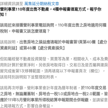
詳細資訊請至
萬集延分期納稅文章
營利事業110年度出售不動產，4種申報書填寫方式，報乎你
知！
該局近來接獲營利事業電話詢問，110年度出售之房地適用何種
稅制，申報書又該怎麼填寫？
該局說明，
出售房地之損益應填報於申報書第1頁第40欄【處分
資產利益】或第48欄【處分資產損失】
但如屬經營不動產投資開發、買賣等為業，相關收入、成本及費
用則計算於營業淨利，另依房地取得日、交易日及是否屬興建房
屋完成後第1次移轉範圍，須再填寫以下申報書頁次（欄位），
該局特別說明如下並整理如附表。
該局再次呼籲，營利事業會計年度為曆年制者，
於110年度交易
之房地，無論屬舊制、房地合一稅1.0或房地合一稅2.0範圍，皆
應於111年5月營利事業所得稅結算申報期間合併報繳
，並請留意
上揭填報方式，影響自身權益。