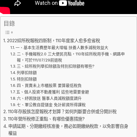
目錄
2022綜所稅報稅四新制，110年度家人愈多愈省稅
一、基本生活費歷年最大增幅 扶養人數多減稅效益大
二、手機報稅2.0 三大便民亮點，110年綜所稅用手機、網路申
報，可於111/07/29前退稅
三、綜所稅列舉扣除額及特別扣除額有哪些?
列舉扣除額
特別扣除額
四、買賣未上市櫃股票 要算最低稅負
五、個人投資不動產獲利 這些地雷要會避
六、紓困放送 醫事人員減稅額度調升
七、軍公教自提儲金 免計薪資所得課稅
110年存股族怎麼報稅才划算？如何判斷要合併或分開計稅
110年營所稅修正重點、有哪些優惠措施?
申請延期、分期繳經核准後，務必如期繳納稅款，以免影響自身
權益