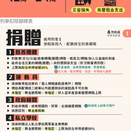
列舉扣除額總表