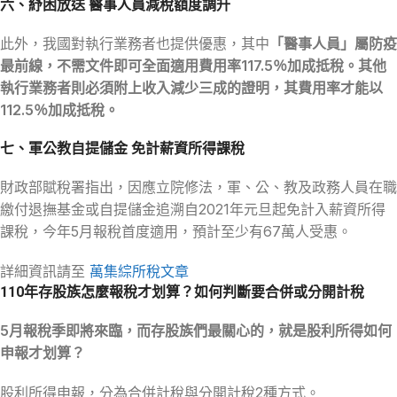
六、紓困放送 醫事人員減稅額度調升
此外，我國對執行業務者也提供優惠，其中
「醫事人員」屬防疫
最前線，不需文件即可全面適用費用率117.5％加成抵稅。其他
執行業務者則必須附上收入減少三成的證明，其費用率才能以
112.5％加成抵稅。
七、軍公教自提儲金 免計薪資所得課稅
財政部賦稅署指出，因應立院修法，軍、公、教及政務人員在職
繳付退撫基金或自提儲金追溯自2021年元旦起免計入薪資所得
課稅，今年5月報稅首度適用，預計至少有67萬人受惠。
詳細資訊請至
萬集綜所稅文章
110年存股族怎麼報稅才划算？如何判斷要合併或分開計稅
5月報稅季即將來臨，而存股族們最關心的，就是股利所得如何
申報才划算？
股利所得申報，分為合併計稅與分開計稅2種方式。