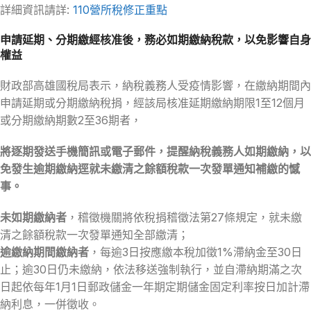
詳細資訊請詳:
110營所稅修正重點
申請延期、分期繳經核准後，務必如期繳納稅款，以免影響自身
權益
財政部高雄國稅局表示，納稅義務人受疫情影響，在繳納期間內
申請延期或分期繳納稅捐，經該局核准延期繳納期限1至12個月
或分期繳納期數2至36期者，
將逐期發送手機簡訊或電子郵件，提醒納稅義務人如期繳納，以
免發生逾期繳納逕就未繳清之餘額稅款一次發單通知補繳的憾
事。
未如期繳納者
，稽徵機關將依稅捐稽徵法第27條規定，就未繳
清之餘額稅款一次發單通知全部繳清；
逾繳納期間繳納者
，每逾3日按應繳本稅加徵1%滯納金至30日
止；逾30日仍未繳納，依法移送強制執行，並自滯納期滿之次
日起依每年1月1日郵政儲金一年期定期儲金固定利率按日加計滯
納利息，一併徵收。