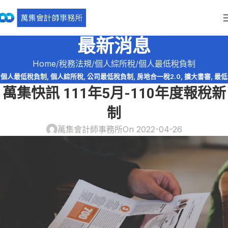
最新消息
Home
稅務法規
個人綜所稅
個人最低稅負制
個人最低稅負制
,
個人綜所稅
,
公司最低稅負制
,
房地合一稅2.0
,
擴大書審
,
最低
萬集快訊 111年5月-110年度報稅新
稅負制
,
營利事業所得稅
,
稅務法規
,
股利收入
,
萬集快訊
,
購屋貸款利息
制
萬集會計師事務所
On 2022-04-26