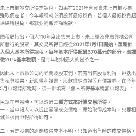
未上市櫃證交所得需課稅，如果在2021年有買賣未上市櫃股票
賺取價差者，今年報稅就必須設算最低稅負，若個人最低稅負超
過綜所稅負，那就要補繳差額稅款。
國稅局指出，個人110年度出售未上市、未上櫃及非屬興櫃公司
所發行的股票，其交易所得已經從
2021年1月1日開始，重新計
入個人基本所得
課稅
，每年基本所得超過670萬元的部分，應課
徵20%基本稅額
，是今年稅制最大的變革之一。
因此未上市櫃公司的老闆及股東們，若有出售股票利得，包括出
售私募股票、新股權利證書、股款繳納憑證等有價證券，在今年
5月申報綜所稅時，須一併填寫「個人所得基本稅額申報表」。
民眾在申報時，可以透過
三種方式來計算交易所得。
一、當申報人可以提出實際成交價格、原始取得成本時，只要相
減並核實申報所得即可。
二、若是股票的原始取得成本不明，只知道出售時的成交價格，