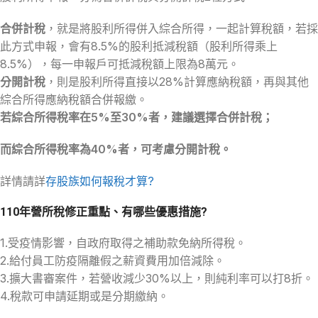
合併計稅
，就是將股利所得併入綜合所得，一起計算稅額，若採
此方式申報，會有8.5%的股利抵減稅額（股利所得乘上
8.5%），每一申報戶可抵減稅額上限為8萬元。
分開計稅
，則是股利所得直接以28%計算應納稅額，再與其他
綜合所得應納稅額合併報繳。
若綜合所得稅率在5%至30%者，建議選擇合併計稅；
而綜合所得稅率為40%者，可考慮分開計稅。
詳情請詳
存股族如何報稅才算?
110年營所稅修正重點、有哪些優惠措施?
1.受疫情影響，自政府取得之補助款免納所得稅。
2.給付員工防疫隔離假之薪資費用加倍減除。
3.擴大書審案件，若營收減少30%以上，則純利率可以打8折。
4.稅款可申請延期或是分期繳納。