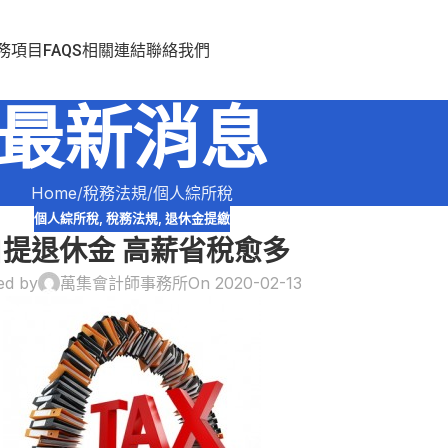
務項目
FAQS
相關連結
聯絡我們
最新消息
Home
稅務法規
個人綜所稅
個人綜所稅
,
稅務法規
,
退休金提繳
自提退休金 高薪省稅愈多
ed by
萬集會計師事務所
On 2020-02-13