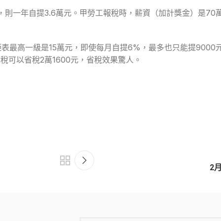
，則一年自提3.6萬元。甲勞工報稅時，薪資（加計獎金）是70萬
最高一級是15萬元，即使每月自提6%，最多也只能提9000元
稅可以省稅2萬1600元，省稅效果驚人。
2