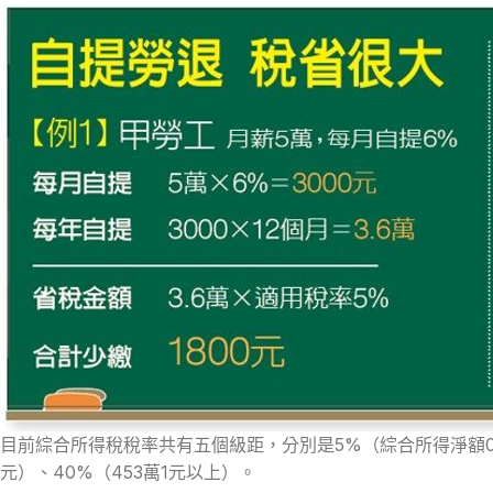
目前綜合所得稅稅率共有五個級距，分別是5%（綜合所得淨額0~54萬
元）、40%（453萬1元以上）。