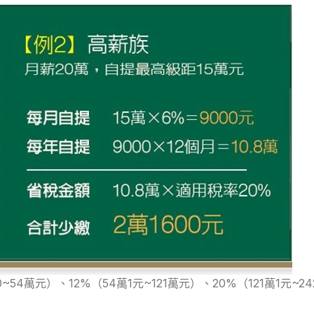
元）、12%（54萬1元~121萬元）、20%（121萬1元~242