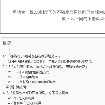
房地合一稅2.0制度下的不動產交易稅制已有相
圍，及不同的不動產處
目錄
1. 何種情況下股權交易視同房地交易？
◆針對股份或出資額交易，首先必須判斷是否視同房地交易:
115.04.21修正發布「房地合一課徵所得稅申報作業要點」
一、修正股權價值認定方式
二、修正適用範圍
三、綜整納入現行相關解釋函令
舉例計算說明
2.「股份或出資額交易所得」應考量之稅負：
個人之交易所得
營利事業之交易所得