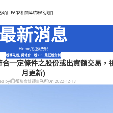
務項目
FAQS
相關連結
聯絡我們
最新消息
Home
稅務法規
稅務法規
,
房地合一稅2.0
,
最低稅負制
 符合一定條件之股份或出資額交易，視
月更新)
ed by
萬集會計師事務所
On 2022-12-13