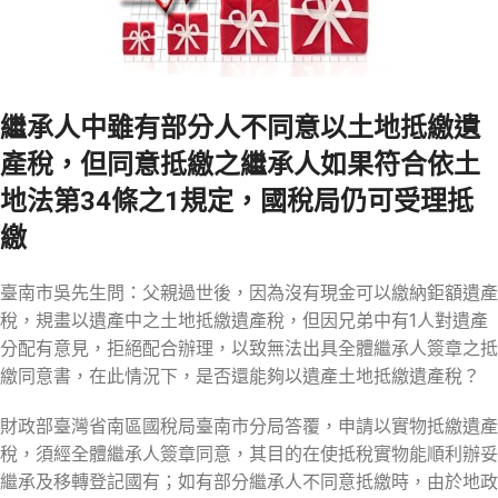
繼承人中雖有部分人不同意以土地抵繳遺
產稅，但同意抵繳之繼承人如果符合依土
地法第34條之1規定，國稅局仍可受理抵
繳
臺南市吳先生問：父親過世後，因為沒有現金可以繳納鉅額遺產
稅，規畫以遺產中之土地抵繳遺產稅，但因兄弟中有1人對遺產
分配有意見，拒絕配合辦理，以致無法出具全體繼承人簽章之抵
繳同意書，在此情況下，是否還能夠以遺產土地抵繳遺產稅？
財政部臺灣省南區國稅局臺南市分局答覆，申請以實物抵繳遺產
稅，須經全體繼承人簽章同意，其目的在使抵稅實物能順利辦妥
繼承及移轉登記國有；如有部分繼承人不同意抵繳時，由於地政