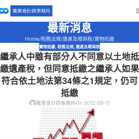
最新消息
Home
稅務法規
遺產及贈與稅
實物抵繳
實物抵繳
,
稅務法規
,
遺產及贈與稅
繼承人中雖有部分人不同意以土地抵
繳遺產稅，但同意抵繳之繼承人如果
符合依土地法第34條之1規定，仍可
抵繳
萬集會計師事務所
On 2012-09-11