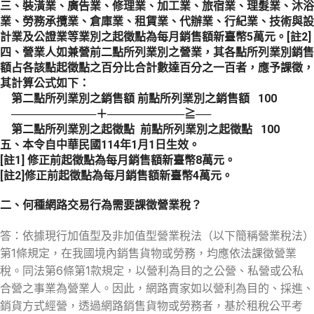
三、裝潢業、廣告業、修理業、加工業、旅宿業、理髮業、沐浴
業、勞務承攬業、倉庫業、租賃業、代辦業、行紀業、技術與設
計業及公證業等業別之起徵點為每月銷售額新臺幣5萬元。[註2]
四、營業人如兼營前二點所列業別之營業，其各點所列業別銷售
額占各該點起徵點之百分比合計數達百分之一百者，應予課徵，
其計算公式如下：
第二點所列業別之銷售額 前點所列業別之銷售額 100
───────────＋──────────≧──
第二點所列業別之起徵點 前點所列業別之起徵點 100
五、本令自中華民國114年1月1日生效。
[註1] 修正前起徵點為每月銷售額新臺幣8萬元。
[註2]修正前起徵點為每月銷售額新臺幣4萬元。
二、何種網路交易行為需要課徵營業稅？
答：依據現行加值型及非加值型營業稅法（以下簡稱營業稅法）
第1條規定，在我國境內銷售貨物或勞務，均應依法課徵營業
稅。同法第6條第1款規定，以營利為目的之公營、私營或公私
合營之事業為營業人。因此，網路賣家如以營利為目的、採進、
銷貨方式經營，透過網路銷售貨物或勞務者，基於租稅公平考