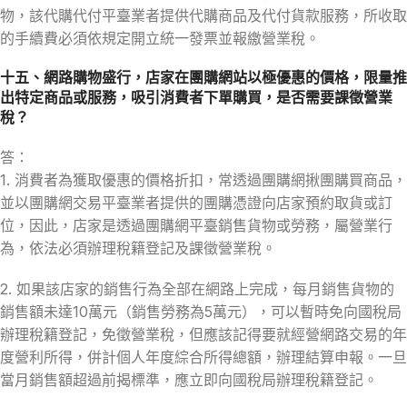
物，該代購代付平臺業者提供代購商品及代付貨款服務，所收取
的手續費必須依規定開立統一發票並報繳營業稅。
十五、網路購物盛行，店家在團購網站以極優惠的價格，限量推
出特定商品或服務，吸引消費者下單購買，是否需要課徵營業
稅？
答：
1. 消費者為獲取優惠的價格折扣，常透過團購網揪團購買商品，
並以團購網交易平臺業者提供的團購憑證向店家預約取貨或訂
位，因此，店家是透過團購網平臺銷售貨物或勞務，屬營業行
為，依法必須辦理稅籍登記及課徵營業稅。
2. 如果該店家的銷售行為全部在網路上完成，每月銷售貨物的
銷售額未達10萬元（銷售勞務為5萬元），可以暫時免向國稅局
辦理稅籍登記，免徵營業稅，但應該記得要就經營網路交易的年
度營利所得，併計個人年度綜合所得總額，辦理結算申報。一旦
當月銷售額超過前揭標準，應立即向國稅局辦理稅籍登記。