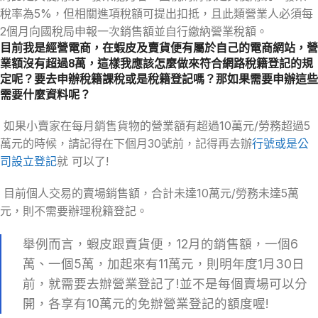
稅率為5%，但相關進項稅額可提出扣抵，且此類營業人必須每
2個月向國稅局申報一次銷售額並自行繳納營業稅額。
目前我是經營電商，在蝦皮及賣貨便有屬於自己的電商網站，營
業額沒有超過8萬，這樣我應該怎麼做來符合網路稅籍登記的規
定呢？要去申辦稅籍課稅或是稅籍登記嗎？那如果需要申辦這些
需要什麼資料呢？
如果小賣家在每月銷售貨物的營業額有超過10萬元/勞務超過5
萬元的時候，請記得在下個月30號前，記得再去辦
行號或是公
司設立登記
就 可以了!
目前個人交易的賣場銷售額，合計未達10萬元/勞務未達5萬
元，則不需要辦理稅籍登記。
舉例而言，蝦皮跟賣貨便，12月的銷售額，一個6
萬、一個5萬，加起來有11萬元，則明年度1月30日
前，就需要去辦營業登記了!並不是每個賣場可以分
開，各享有10萬元的免辦營業登記的額度喔!