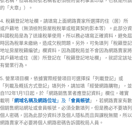
號名稱，但填寫商號名稱者必須檢附營利事業印章，也就是所謂
的「大章」）。
4. 稅籍登記地址欄，請填寫上面網路賣家所選擇的住（居）所
或戶籍地（無須檢附房屋稅稅單或租賃契約影本等）。此部分資
料國稅局是為了送達稅單使用，所以務必填寫正確資料，避免屆
時因為稅單未繳納，造成欠稅問題。另外，可免填列「稅籍登記
地址房屋稅籍編號」欄資料，因為國稅局並不會因為網路賣家將
其戶籍地或住（居）所登記在「稅籍登記地址欄」，就認定該址
有營業行為。
5. 營業項目欄，依據實際經營項目可選擇採「列載登記」或
「列載及概括方式登記」填列外，請加填「經營網路購物」，並
自112年1月1日起，於「網路銷售業者應登記資料」欄位，確實
載明「
網域名稱及網路位址
」及「
會員帳號
」，若網路賣家有數
個銷售網站網址或會員帳號，必須全數填列，但是務必不要填列
個人密碼，因為此部分資料涉及個人隱私而且與課稅無關，所以
網路賣家不必要將個人網路密碼告訴國稅局人員。