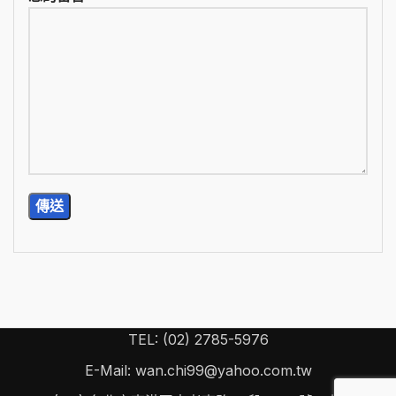
TEL: (02) 2785-5976
E-Mail: wan.chi99@yahoo.com.tw