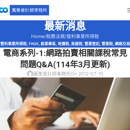
最新消息
Home
稅務法規
營利事業所得稅
營利事業所得稅
,
FAQS
,
創業專區
,
地價稅
,
房屋稅
,
營業登記
,
營業稅
,
網路交易
電商系列-1:網路拍賣相關課稅常見
課稅
,
網路拍賣
,
網路購物
,
自用住宅
,
自用住宅用地
,
電商系列
,
電子商務
問題Q&A(114年3月更新)
萬集會計師事務所
On 2012-07-10