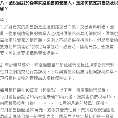
八、國稅局對於從事網路銷售的營業人，是如何核定銷售額及稅
額？
答：
1. 網路賣家的銷售額是透過網路交易而來，交易資料明確，因
此，從事網路銷售的營業人必須提供網路交易明細資料，供國稅
局核定該賣家的銷售額。原則上不必提供存摺資料，但是當徵納
雙方對於銷售額的認定有爭議時，必要時，國稅局為了查證需
要，可能會要求網路賣家提供。
2. 至於稅額部分，稽徵機關目前是依據營業稅法規定對具營利
性質之網路交易行為課稅，所以與實體商店維持相同課稅標準。
現行銷售貨物的實體商店課稅標準如下：
每月銷售額在10萬元（起徵點）以下者，無須課徵營業稅。
每月銷售額超過10萬元但未達20萬元者，按銷售額依稅率1%，
由國稅局按季（每年1、4、7、10月的月底前發單）開徵。
每月銷售額超過20萬元，或依其營業性質、業別或規模經國稅
局認定具使用統一發票能力者，國稅局將核定其使用統一發票，