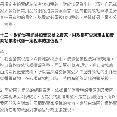
果規定由拍賣網站業者代扣稅款，對於僅是為出售（清）自己或
家人多餘日常用品的網路拍賣賣家而言，因為拍賣網站無法區分
其拍賣貨物的目的，以致於必須被代扣稅款，將造成另一種不公
平現象。
十三、 對於從事網路拍賣交易之賣家，財政部可否規定由拍賣
網站業者代徵一定稅率的加值稅？
答：
1. 我國營業稅是採消費地課稅原則，依據營業稅法第1條規定，
進口貨物應依法課徵營業稅，同法第41條亦規定，進口貨物應
由海關代徵營業稅，所以當網路交易買受人向國外網站的網路賣
家購買貨物，在該項貨物進口時，將由海關依法代徵營業稅。
2. 至於國外網站的網路賣家，依據目前消費稅課稅原則及我國
營業稅法第4條規定，因為貨物起運地並不是在我國境內，所以
我國並沒有對該外國網路賣家課稅的權力，應該由該國外網路賣
家所在地的政府對該銷售行為主張課稅。