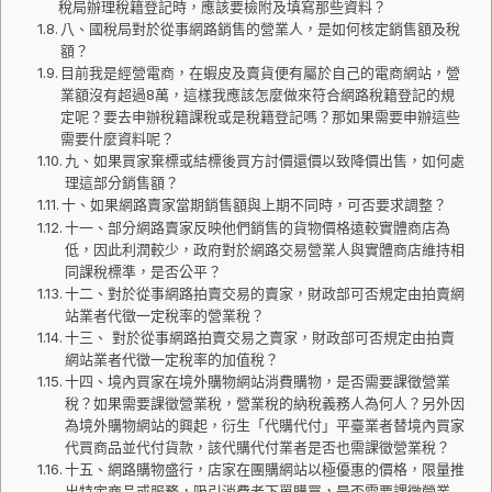
稅局辦理稅籍登記時，應該要檢附及填寫那些資料？
八、國稅局對於從事網路銷售的營業人，是如何核定銷售額及稅
額？
目前我是經營電商，在蝦皮及賣貨便有屬於自己的電商網站，營
業額沒有超過8萬，這樣我應該怎麼做來符合網路稅籍登記的規
定呢？要去申辦稅籍課稅或是稅籍登記嗎？那如果需要申辦這些
需要什麼資料呢？
九、如果買家棄標或結標後買方討價還價以致降價出售，如何處
理這部分銷售額？
十、如果網路賣家當期銷售額與上期不同時，可否要求調整？
十一、部分網路賣家反映他們銷售的貨物價格遠較實體商店為
低，因此利潤較少，政府對於網路交易營業人與實體商店維持相
同課稅標準，是否公平？
十二、對於從事網路拍賣交易的賣家，財政部可否規定由拍賣網
站業者代徵一定稅率的營業稅？
十三、 對於從事網路拍賣交易之賣家，財政部可否規定由拍賣
網站業者代徵一定稅率的加值稅？
十四、境內買家在境外購物網站消費購物，是否需要課徵營業
稅？如果需要課徵營業稅，營業稅的納稅義務人為何人？另外因
為境外購物網站的興起，衍生「代購代付」平臺業者替境內買家
代買商品並代付貨款，該代購代付業者是否也需課徵營業稅？
十五、網路購物盛行，店家在團購網站以極優惠的價格，限量推
出特定商品或服務，吸引消費者下單購買，是否需要課徵營業