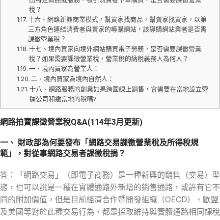
稅？
十六、網路新興商業模式，幫買家找商品，幫賣家找買家，以第
三方角色連結消費者與賣家的導購網站，該導購網站業者是否需
課徵營業稅？
十七、境內買家向境外網站購買電子勞務，是否需要課徵營業
稅？如果需要課徵營業稅，營業稅的納稅義務人為何人？
一、境內買家為營業人：
二、境內買家為境內自然人：
十八、網路服務的創業如果跨國線上銷售，會需要在當地設立營
運公司和繳當地的稅嗎?
網路拍賣課徵營業稅Q&A(114年3月更新)
一、 財政部為何要發布「網路交易課徵營業稅及所得稅規
範」，對從事網路交易者課徵稅捐？
答：「網路交易」（即電子商務）是一種新興的銷售（交易）型
態，也可以說是一種在實體通路外新增的銷售通路，或許有它不
同的附加價值，但是目前經濟合作暨開發組織（OECD）、歐盟
及美國等對於此種交易行為，都是採取維持與實體通路相同課稅