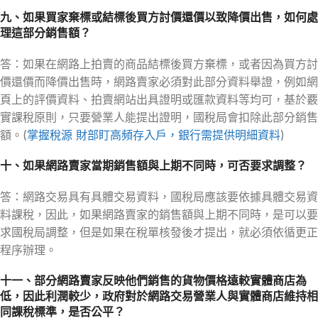
九、如果買家棄標或結標後買方討價還價以致降價出售，如何處
理這部分銷售額？
答：如果在網路上拍賣的商品結標後買方棄標，或者因為買方討
價還價而降價出售時，網路賣家必須對此部分資料舉證，例如網
頁上的評價資料、拍賣網站出具證明或匯款資料等均可，基於覈
實課稅原則，只要營業人能提出證明，國稅局會扣除此部分銷售
額。(
掌握稅源 財部盯高頻存入戶，銀行需提供明細資料
)
十、如果網路賣家當期銷售額與上期不同時，可否要求調整？
答：網路交易具有具體交易資料，國稅局應該要依據具體交易資
料課稅，因此，如果網路賣家的銷售額與上期不同時，是可以要
求國稅局調整，但是如果在稅單核發後才提出，就必須依循更正
程序辦理。
十一、部分網路賣家反映他們銷售的貨物價格遠較實體商店為
低，因此利潤較少，政府對於網路交易營業人與實體商店維持相
同課稅標準，是否公平？