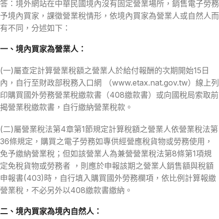
答：境外網站在中華民國境內沒有固定營業場所，銷售電子勞務
予境內買家，課徵營業稅情形，依境內買家為營業人或自然人而
有不同，分述如下：
一、境內買家為營業人：
(一)屬查定計算營業稅額之營業人於給付報酬的次期開始15日
內，自行至財政部稅務入口網 （www.etax.nat.gov.tw）線上列
印購買國外勞務營業稅繳款書（408繳款書）或向國稅局索取前
揭營業稅繳款書，自行繳納營業稅款。
(二)屬營業稅法第4章第1節規定計算稅額之營業人依營業稅法第
36條規定，購買之電子勞務如專供經營應稅貨物或勞務使用，
免予繳納營業稅；但如該營業人為兼營營業稅法第8條第1項規
定免稅貨物或勞務者 ，則應於申報該期之營業人銷售額與稅額
申報書(403)時，自行填入購買國外勞務欄項，依比例計算報繳
營業稅，不必另外以408繳款書繳納。
二、境內買家為境內自然人：