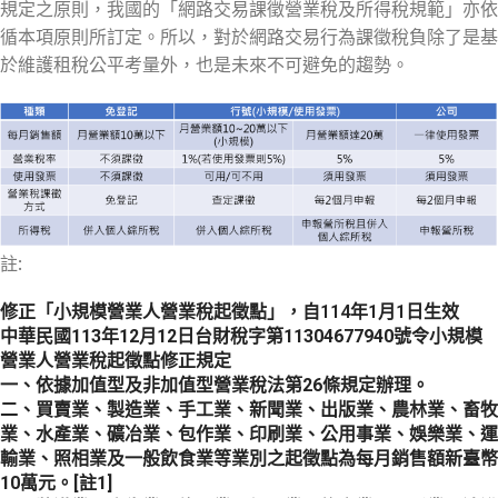
規定之原則，我國的「網路交易課徵營業稅及所得稅規範」亦依
循本項原則所訂定。所以，對於網路交易行為課徵稅負除了是基
於維護租稅公平考量外，也是未來不可避免的趨勢。
註:
修正「小規模營業人營業稅起徵點」，自114年1月1日生效
中華民國113年12月12日台財稅字第11304677940號令小規模
營業人營業稅起徵點修正規定
一、依據加值型及非加值型營業稅法第26條規定辦理。
二、買賣業、製造業、手工業、新聞業、出版業、農林業、畜牧
業、水產業、礦冶業、包作業、印刷業、公用事業、娛樂業、運
輸業、照相業及一般飲食業等業別之起徵點為每月銷售額新臺幣
10萬元。[註1]