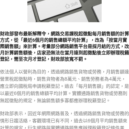
財政部發布最新解釋令，網路交易課稅起徵點每月銷售額的計算
方式，從「最近6個月的銷售總額平均計算」，改為「按當月實
際銷售額」來計算。考量部分網路銷售平台是採月結的方式，改
月計算銷售額後，店家恐無法在當月達到起徵點後立即辦理稅籍
登記，需至次月才登記，財政部放寬不罰。
依法個人以營利為目的，透過網路銷售貨物或勞務，月銷售額達
營業稅起徵點時，銷售貨物者為8萬元、銷售勞務者為4萬元，
應立即向國稅局申請稅籍登記。過去「每月銷售額」的認定，是
以最近6個月的銷售總額平均計算。實體通路銷售貨物或勞務則
無起徵點的規定，無論銷售額多寡都應辦理稅籍登記。
財政部表示，因近年網際網路普及，透過網路銷售貨物或勞務的
情形日趨活絡，客觀環境已有不同，過去以6個月平均銷售額來
計算的規定，衍生網路與實體通路銷售應辦理稅籍登記條件差