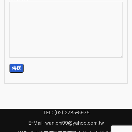
TEL: (02) 2785-5976
E-Mail: wan.chi99@yahoo.com.tw