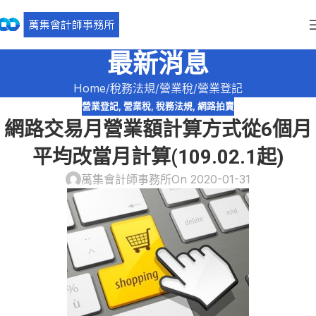
最新消息
Home
稅務法規
營業稅
營業登記
營業登記
,
營業稅
,
稅務法規
,
網路拍賣
網路交易月營業額計算方式從6個月
平均改當月計算(109.02.1起)
萬集會計師事務所
On 2020-01-31