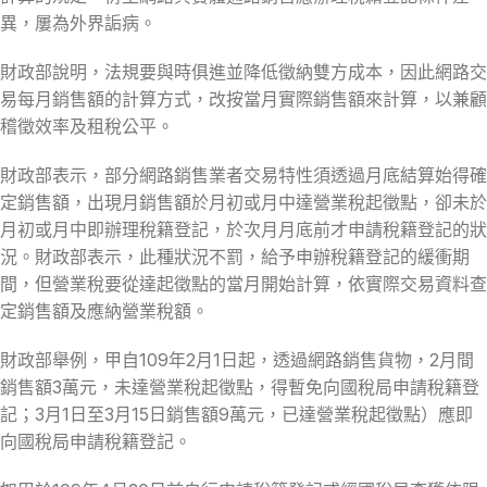
異，屢為外界詬病。
財政部說明，法規要與時俱進並降低徵納雙方成本，因此網路交
易每月銷售額的計算方式，改按當月實際銷售額來計算，以兼顧
稽徵效率及租稅公平。
財政部表示，部分網路銷售業者交易特性須透過月底結算始得確
定銷售額，出現月銷售額於月初或月中達營業稅起徵點，卻未於
月初或月中即辦理稅籍登記，於次月月底前才申請稅籍登記的狀
況。財政部表示，此種狀況不罰，給予申辦稅籍登記的緩衝期
間，但營業稅要從達起徵點的當月開始計算，依實際交易資料查
定銷售額及應納營業稅額。
財政部舉例，甲自109年2月1日起，透過網路銷售貨物，2月間
銷售額3萬元，未達營業稅起徵點，得暫免向國稅局申請稅籍登
記；3月1日至3月15日銷售額9萬元，已達營業稅起徵點）應即
向國稅局申請稅籍登記。