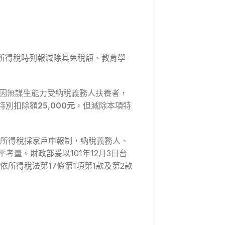
合所得稅時列報減除其免稅額、教育學
或因無謀生能力受納稅義務人扶養者，
前特別扣除額
25,000元
，但減除本項特
所得稅採家戶申報制，納稅義務人、
量。財政部爰以101年12月3日台
依所得稅法第17條第1項第1款及第2款