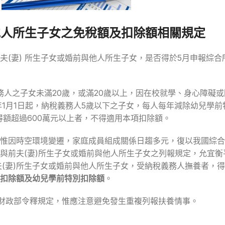
他人所生子女之免稅額及扣除額相關規定
夫(妻) 所生子女或婚前與他人所生子女，是否得於5月申報綜
義務人之子女未滿20歲，或滿20歲以上，因在校就學、身心障礙
1年1月1日起，納稅義務人5歲以下之子女，每人每年減除幼兒學
得額超過600萬元以上者，不得適用本項扣除額。
惟因時空環境變遷，家庭成員組成關係日趨多元，復以我國綜合
前夫(妻)所生子女或婚前與他人所生子女之列報規定，允宜衡平考
前夫(妻)所生子女或婚前與他人所生子女，受納稅義務人撫養者，得
扣除額及幼兒學前特別扣除額
。
上揭財政部令釋規定，惟應注意避免發生重複列報扶養情事。