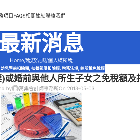
務項目
FAQS
相關連結
聯絡我們
最新消息
Home
稅務法規
個人綜所稅
,
幼兒學前扣除額
,
扶養親屬扣除額
,
稅務法規
,
綜所稅免稅額
妻)或婚前與他人所生子女之免稅額及
ed by
萬集會計師事務所
On 2013-05-03