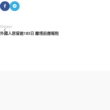
Newer
外國人居留逾183日 離境前應報稅