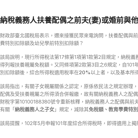
納稅義務人扶養配偶之前夫(妻)或婚前與
財政部臺北國稅局表示，邇來接獲民眾來電詢問，扶養配偶與前
費特別扣除額及幼兒學前特別扣除額？
該局說明，現行所得稅法第17條第1項第1款第2目規定，納稅
得列報扶養親屬免稅額。又同條項第2款第3目之6規定，自10
別扣除額後，綜合所得稅適用稅率在
20%
以上者，以及基本所
該局指出，有關子女親屬關係之認定，原係依民法之規定辦理，
配偶及受扶養親屬之所得須合併報繳，故有關納稅義務人之配偶與
財稅字第10100188380號令重新核釋，納稅義務人之配偶與
有關「
納稅義務人之子女
」規定，減除其
免稅額、教育學費特別
該局提醒，102年5月申報101年度綜合所得稅時，即得適用