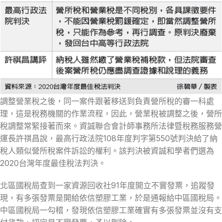
調整營業稅之後，同一案件跟著移送到負責營所稅的審一科處
理，這是稅務機關的作業流程，因此，營業稅被調整之後，營所
稅調整常緊接著而來。資誠聯合會計師事務所法律暨稅務服務營
運長許祺昌說，最高行政法院108年度判字第550號判決給了納
稅人類似營所稅案件訴訟的權利。該判決被資誠和學者們選為
2020台灣年度最佳稅法判決。
北區國稅局查到一家資源回收社91年度開立不實發票，追蹤發
現，有多張發票是開給依信塑膠工業，於是通報給中區國稅局。
中區國稅局一勾稽，發現依信塑膠工業確實有多張發票並沒有支