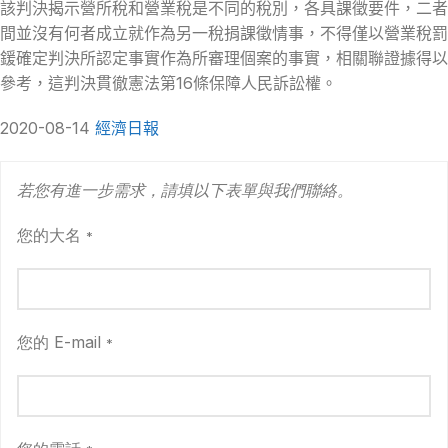
該判決揭示營所稅和營業稅是不同的稅別，各具課徵要件，二者
間並沒有何者成立就作為另一稅捐課徵情事，不得僅以營業稅罰
鍰確定判決所認定事實作為所審理個案的事實，相關聯證據得以
參考，這判決貫徹憲法第16條保障人民訴訟權。
2020-08-14
經濟日報
若您有進一步需求，請填以下表單與我們聯絡。
您的大名
*
您的 E-mail
*