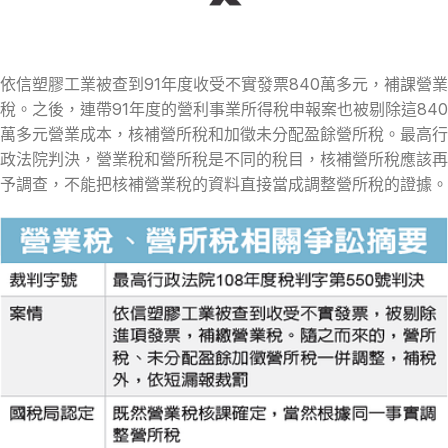
依信塑膠工業被查到91年度收受不實發票840萬多元，補課營業
稅。之後，連帶91年度的營利事業所得稅申報案也被剔除這840
萬多元營業成本，核補營所稅和加徵未分配盈餘營所稅。最高行
政法院判決，營業稅和營所稅是不同的稅目，核補營所稅應該再
予調查，不能把核補營業稅的資料直接當成調整營所稅的證據。