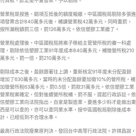
付貨款，認定是不實發票，予以剔除。
營業稅是按進、銷項互抵後的額度報繳，中區國稅局剔除多張進
項發票合計840萬多元後，補課營業稅42萬多元，同時重罰，
按所漏稅額罰三倍，罰126萬多元。依信塑膠工業繳了。
營業稅處理後，中區國稅局將案子移給主管營所稅的審一科處
理，剔除依信塑膠工業91年度成本840萬多元，補徵營所稅210
萬多元，罰一倍，罰210萬多元。
剔除成本之後，盈餘跟著往上調，重新核定91年度未分配盈餘
增加了630萬多元，當時的未分配盈餘要加徵10%的營所稅，補
加徵營所稅63萬多元，罰0.5倍，罰款31萬多元。依信塑膠工業
營業稅案確定，但對後續營所稅補、罰不服，提起行政訴訟。依
信塑膠工業向法院指出，自家是製造業，要進多少料才能做出東
西是可以查的，亦可以查同業水準，按中區國稅局剔除後成本
計，已經低到不合理水準。
最高行政法院廢棄原判決，發回台中高等行政法院。許祺昌說，