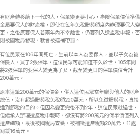
有財產轉移給下一代的人，保單變更要小心，壽險保單價值準備
金屬要保人的財產權，即使在每年免稅贈與額度內辦理要保人變
更，之後原要保人若兩年內不幸離世，仍要列入遺產稅申報，否
則被國稅局發現，就會被連補帶罰。
有位民眾在106年間死亡，生前以本人為要保人，並以子女為被
保險人，買了2張保單，這位民眾可能知道不久於世，105年間
將2張保單的要保人變更為子女，截至變更日的保單價值合計
200萬元。
原本這筆200萬元的保價金，併入這位民眾當年贈與他人的財產
總值，沒有超過贈與稅免稅額220萬元，所以免徵贈與稅，直接
達到節稅的目的。但因為變更完後不到2年，這位民眾就過世，
但繼承人辦理遺產稅申報時，卻沒有將200萬元的保單價值列入
遺產總額，最後被國稅局查獲，被補徵遺產稅額20萬元，並處
罰鍰16萬元。