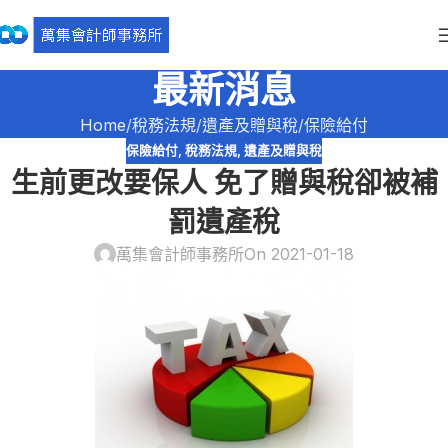
最新消息
Home
稅務法規
遺產及贈與稅
保險給付
保險給付
,
稅務法規
,
遺產及贈與稅
生前更改要保人 免了贈與稅卻被補
罰遺產稅
萬集會計師事務所
On 2021-01-18