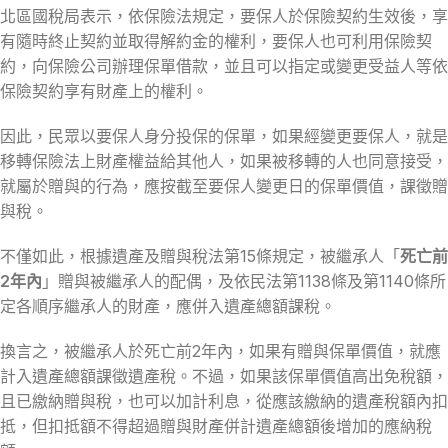
北區國稅局表示，依保險法規定，要保人於保險契約生效後，享
有隨時終止契約並取得解約金的權利，要保人也可利用保險契
約，向保險公司辦理保單借款，並且可以指定或變更受益人等依
保險契約享有財產上的權利。
因此，民眾以要保人身分投保的保單，如果經變更要保人，就是
移轉保險法上財產權益給其他人，如果被移轉的人也同意接受，
就屬於贈與的行為，應按截至要保人變更日的保單價值，課徵贈
與稅。
不僅如此，根據遺產及贈與稅法第15條規定，被繼承人「
死亡前
2年內
」贈與被繼承人的配偶，及依民法第1138條及第1140條所
定各順序繼承人的財產，應併入遺產總額課稅。
換言之，被繼承人於死亡前2年內，如果有贈與保單價值，就應
計入遺產總額課徵遺產稅。不過，如果該保單價值高出免稅額，
且已繳納贈與稅，也可以加計利息，從應該繳納的遺產稅額內扣
抵，但扣抵額不得超過贈與財產併計遺產總額後增加的應納稅