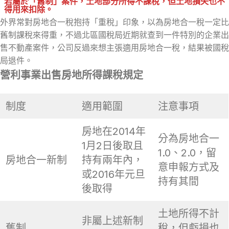
若屬於「舊制」案件，土地部分所得不課稅，但土地損失也不
得用來扣除。
外界常對房地合一稅抱持「重稅」印象，以為房地合一稅一定比
舊制課稅來得重，不過北區國稅局近期就查到一件特別的企業出
售不動產案件，公司反過來想主張適用房地合一稅，結果被國稅
局退件。
營利事業出售房地所得課稅規定
制度
適用範圍
注意事項
房地在2014年
分為房地合一
1月2日後取且
1.0、2.0，留
房地合一新制
持有兩年內，
意申報方式及
或2016年元旦
持有其間
後取得
土地所得不計
非屬上述新制
舊制
稅，但虧損也