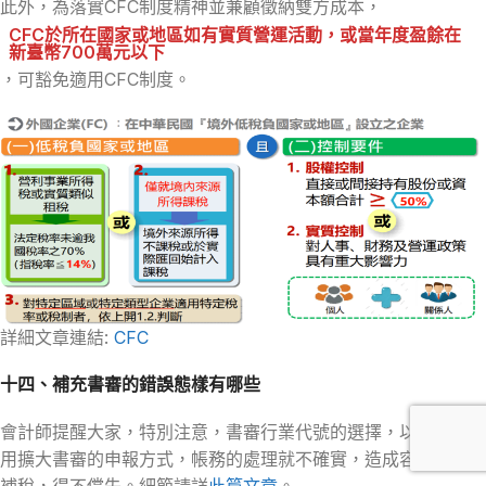
此外，為落實CFC制度精神並兼顧徵納雙方成本，
CFC於所在國家或地區如有實質營運活動，或當年度盈餘在
新臺幣700萬元以下
，可豁免適用CFC制度。
詳細文章連結:
CFC
十四、補充書審的錯誤態樣有哪些
會計師提醒大家，特別注意，書審行業代號的選擇，以及避免利
用擴大書審的申報方式，帳務的處理就不確實，造成容易被查帳
補稅，得不償失。細節請詳
此篇文章
。