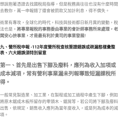
想說抱著憑證去找國稅局指導，但是稅務員往往也沒有什麼時間
去教你，萬一申報錯了還會被罰款又加計利息，得不償失。
術業有專攻，全球化的時代，科技與技術都日新月異的變動，稅
法也是。
將專業報稅的事務委由專業的會計師事務所來處理，老
闆安心拚事業，才是最有利於貴司的事業發展!
九、營所稅申報 -112年度營所稅查核簽證錯誤或疏漏態樣彙整
表、六大錯誤須特別留意
第一、首先是出售下腳及廢料，應列為收入加項或
成本減項，常有營利事業漏未列報導致短漏課稅所
得。
一般常見製造業、加工業，在製程或加工過程中產生下腳，例如
將原木鋸成木板所留存的零頭木、鋸屑等，若公司將下腳及廢料
出售，依規定，銷售收入應列為當年度收入，或是列為成本的減
項。