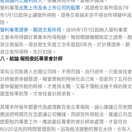
投資國內之股利收入
，係屬免稅所得，要帳外調減。
營利事業
出售上市及未上市公司的股票
，其證券交易所得自79
年1月1日起停止課徵所得稅，證券交易損失亦不得自所得額中減
除。
營利事業證券、期貨交易所得
，自95年1月1日起納入營利事業
之基本所得額計算基本所得稅額，惟經稽徵機關核定之證券、期
貨交易損失，得自發生年度之次年度起5年內，於計算證券、期
貨交易所得時，先行扣除。
八、結論:報稅委託專業會計師
常有公司負責人在開公司時，不想花錢、自行送件，只是來找會
計師做資本額簽證，報營業稅的時候也自己來，但是到了五月份
要申報營所稅的時候，才覺得太難、又看不懂稅法幾千條的條文
跟查核準則等，才來找會計師求救。
其實本所每年都要代為處理數百家企業報稅，誠心建議公司老闆
應該把時間花在怎麼讓公司賺錢，而研究所得稅法、建議公司怎
麼節稅的專業工作，應該委託專業的會計師來處理，才是符合
80/20法則的時間管理原則。因為稅法變動的實在太快，也有人