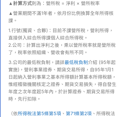
▲
計算方式
則為：營所稅 = 淨利 × 營所稅率
▲營業期間不滿1年者，依月份比例換算全年所得核
課。
1.行號(獨資、合夥)：目前不課營所稅，營利所得，
直接併入綜合所得課個人綜合所得稅。
2.公司：計算出淨利之後，乘以營所稅率就是營所稅
了，稅率依照組織、營收會有所不同。
3.公司的最低稅負制，請詳
最低稅負制
介紹 (95年起
實施)，營利事業證券、期貨交易所得，自95年1月1
日起納入營利事業之基本所得額計算基本所得稅額，
惟經稽徵機關核定之證券、期貨交易損失，得自發生
年度之次年度起5年內，於計算證券、期貨交易所得
時，先行扣除。
（依
所得稅法第5條第5項
、
第71條第2項
、所得稅法