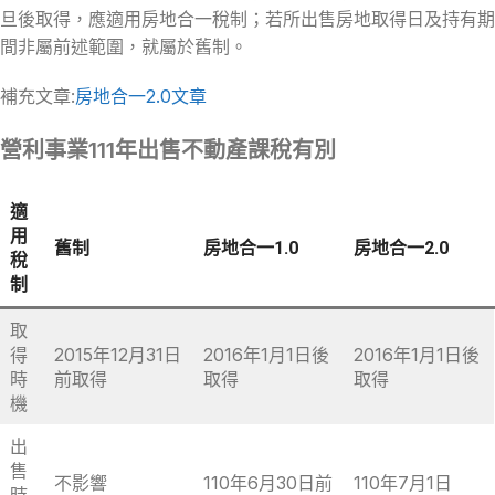
旦後取得，應適用房地合一稅制；若所出售房地取得日及持有期
間非屬前述範圍，就屬於舊制。
補充文章:
房地合一2.0文章
營利事業111年出售不動產課稅有別
適
用
舊制
房地合一1.0
房地合一2.0
稅
制
取
得
2015年12月31日
2016年1月1日後
2016年1月1日後
時
前取得
取得
取得
機
出
售
不影響
110年6月30日前
110年7月1日
時