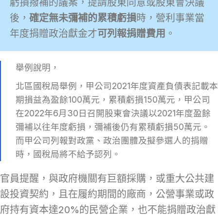
虧損撥補的議案，提請股東同意或股東會決議
後，
確定無未彌補的累積虧損
時，營利事業當
年度捐贈政治獻金才
可列報捐贈費用
。
舉例說明，
北區國稅局舉例，甲公司2021年度資產負債表記載本
期損益為盈餘100萬元，累積虧損150萬元，甲公司
在2022年6月30日召開股東會決議以2021年度盈餘
彌補以往年度虧損，彌補後仍有累積虧損50萬元。
而甲公司列報對政黨、政治團體及擬參選人的捐贈
時，國稅局將不給予認列。
官員提醒，與政府機關有巨額採購，或重大公共建
設投資契約，且在履約期間的廠商，公營事業或政
府持有資本達20%的民營企業，也不能捐贈政治獻