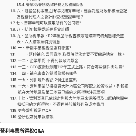
營業稅/營所稅/綜所稅之稅務間關係
六、哪些營利事業之所得稅結算申報，應委託經財政部核准登記
為稅務代理人之會計師查核簽證申報？
七、書審申報可以適用所有的公司嗎?
八、結論:報稅委託專業會計師
九、營所稅申報 -112年度營所稅查核簽證錯誤或疏漏態樣彙整
表、六大錯誤須特別留意
十、新創事業租稅優惠有哪些?
十一、延伸補充:公司賣地 取得時間決定要不要繳房地合一稅。
十二、企業累虧 不得列報政治獻金
十三、CFC反避稅制度112年正式上路，符合哪些條件需注意?
十四、補充書審的錯誤態樣有哪些
十五、列扣境外稅額 2個注意重點
十六、營利事業間接投資大陸地區公司獲配之投資收益，列報扣
抵在大陸地區及第三地區已繳納之所得稅注意事項
十七、營利事業已依規定列報大陸地區來源所得及自應納稅額中
扣抵已納之所得稅，不得再將該稅額列為成本費用
更多營所稅常見QA
營所稅常見申報錯誤
營利事業所得稅Q&A