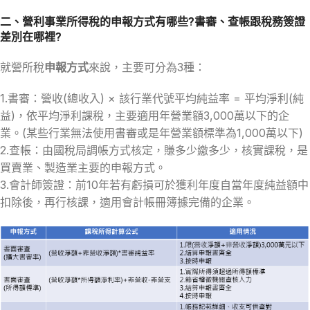
二、營利事業所得稅的申報方式有哪些?書審、查帳跟稅務簽證
差別在哪裡?
就營所稅
申報方式
來說，主要可分為3種：
1.書審：營收(總收入) × 該行業代號平均純益率 = 平均淨利(純
益)，依平均淨利課稅，主要適用年營業額3,000萬以下的企
業。(某些行業無法使用書審或是年營業額標準為1,000萬以下)
2.查帳：由國稅局調帳方式核定，賺多少繳多少，核實課稅，是
買賣業、製造業主要的申報方式。
3.會計師簽證：前10年若有虧損可於獲利年度自當年度純益額中
扣除後，再行核課，適用會計帳冊簿據完備的企業。