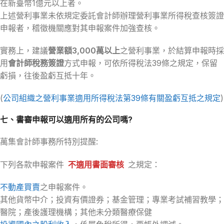
在新臺幣1億元以上者。
上述營利事業未依規定委託會計師辦理營利事業所得稅查核簽證
申報者，稽徵機關應對其申報案件加強查核。
實務上，建議
營業額3,000萬以上
之營利事業，於結算申報時採
用
會計師稅務簽證
方式申報，可依所得稅法39條之規定，保留
虧損，往後盈虧互抵十年。
(
公司組織之營利事業適用所得稅法第39條有關盈虧互抵之規定
)
七、書審申報可以適用所有的公司嗎?
萬集會計師事務所特別提醒:
下列各款申報案件
不適用書面審核
之規定：
不動產買賣
之申報案件。
其他貨幣中介；投資有價證券；基金管理；專業考試補習教學；
醫院；產後護理機構；其他未分類醫療保健