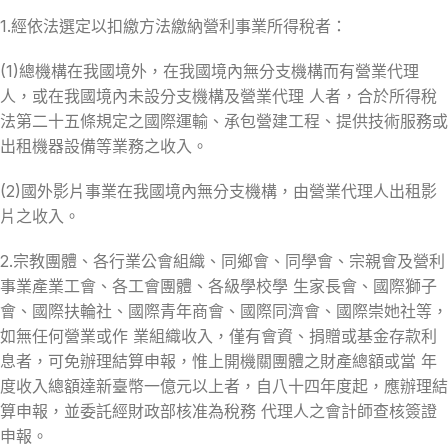
1.經依法選定以扣繳方法繳納營利事業所得稅者：
(1)總機構在我國境外，在我國境內無分支機構而有營業代理
人，或在我國境內未設分支機構及營業代理 人者，合於所得稅
法第二十五條規定之國際運輸、承包營建工程、提供技術服務或
出租機器設備等業務之收入。
(2)國外影片事業在我國境內無分支機構，由營業代理人出租影
片之收入。
2.宗教團體、各行業公會組織、同鄉會、同學會、宗親會及營利
事業產業工會、各工會團體、各級學校學 生家長會、國際獅子
會、國際扶輪社、國際青年商會、國際同濟會、國際崇她社等，
如無任何營業或作 業組織收入，僅有會資、捐贈或基金存款利
息者，可免辦理結算申報，惟上開機關團體之財產總額或當 年
度收入總額達新臺幣一億元以上者，自八十四年度起，應辦理結
算申報，並委託經財政部核准為稅務 代理人之會計師查核簽證
申報。