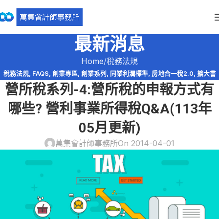
最新消息
Home
稅務法規
稅務法規
,
FAQS
,
創業專區
,
創業系列
,
同業利潤標準
,
房地合一稅2.0
,
擴大書
營所稅系列-4:營所稅的申報方式有
審
,
會計師簽證
,
查帳申報
,
營利事業所得稅
,
盈虧互抵
,
稅務問答-營利事業所得
稅
,
稅務簽證
,
股利收入
哪些? 營利事業所得稅Q&A(113年
05月更新)
萬集會計師事務所
On 2014-04-01