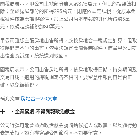
國稅局表示，甲公司土地部分雖大虧876萬元，但此虧損無法扣
除；至於房屋部分的所得395萬元，則應依規定課稅，從原本免
稅案件成為應課稅案件，加上公司原本申報的其他所得約5萬
元，依規定應補稅約80萬元。
甲公司雖想主張房地出售所得，應按房地合一稅規定計算，但取
得時間是不爭的事實，依稅法規定應屬舊制案件，儘管甲公司提
出復查及訴願，統統遭到駁回。
國稅局表示，公司出售房地所得，依房地取得日期、持有期間及
交易日期，適用的課稅規定各不相同，要留意申報內容是否正
確，以免被補稅。
補充文章:
房地合一2.0文章
十二、企業累虧 不得列報政治獻金
公司行號可能會透過政治獻金捐贈給候選人或政黨，以具體行動
表達支持，還有機會讓公司節稅。不過要留意，