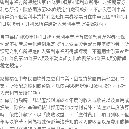
營利事業有所得稅法第14條第1項第4類利息所得中之短期票券
利息所得，除依同法第88條規定扣繳稅款外，不計入營利事業
所得額。但營利事業持有之短期票券發票日在中華民國99年1月
1日以後者，其利息所得應計入營利事業所得額課稅。
自中華民國99年1月1日起，營利事業持有依金融資產證券化條
例或不動產證券化條例規定發行之受益證券或資產基礎證券，所
獲配之利息所得應計入營利事業所得額課稅，
不適用
金融資產證
券化條例第41條第2項及不動產證券化條例第50條第3項
分離課
稅之規定
。
總機構在中華民國境外之營利事業，因投資於國內其他營利事
業，所獲配之股利或盈餘，除依第88條規定扣繳稅款外，不計
入營利事業所得額。
計算所得額時，凡是應該歸屬於本年度的收入或收益以及費用或
損失，除會計基礎經核准採用現金收付制者外，皆應於年度決算
時，依估計數字，以「應收收益」、「應付費用」項目列帳。但
年度決算時，因為特殊情形無法確知的收入或收益以及費用或損
失，可以在確知之年度以過期帳處理。