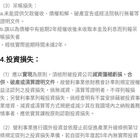
（3）呆帳損失：
a.未能提供欠款催收、債權和解、破產宣告或經法院執行無著等
證明文件。
b.誤以為債權中有逾期2年經催收後未收取本金及利息而列報呆
帳損失者
，經核實際逾期時間未達2年。
4.投資損失：
（1）應以
實現
為原則，須檢附被投資公司
減資彌補虧損、合
併、破產或清算證明文件
，故營利事業依財務會計準則規定按權
益法認列之投資損失，倘無減資、清算等證明者，不得列報損
失；另營利事業列報投資損失，倘經查明有不當安排藉被投資事
業增資、減資或清算等方式規避或減少其在我國境內之納稅義務
情事者，應依實質課稅原則認剔投資損失。
（2）營利事業進行國外投資並依廢止前促進產業升級條例第12
條規定提列之投資損失準備，若自提列年度起5年內無實際投資