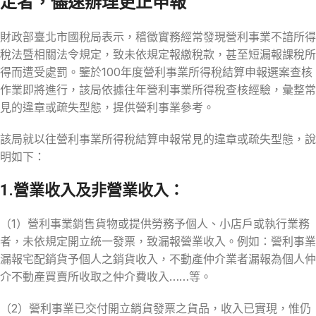
定者，儘速辦理更正申報
財政部臺北市國稅局表示，稽徵實務經常發現營利事業不諳所得
稅法暨相關法令規定，致未依規定報繳稅款，甚至短漏報課稅所
得而遭受處罰。鑒於100年度營利事業所得稅結算申報選案查核
作業即將進行，該局依據往年營利事業所得稅查核經驗，彙整常
見的違章或疏失型態，提供營利事業參考。
該局就以往營利事業所得稅結算申報常見的違章或疏失型態，說
明如下：
1.營業收入及非營業收入：
（1）營利事業銷售貨物或提供勞務予個人、小店戶或執行業務
者，未依規定開立統一發票，致漏報營業收入。例如：營利事業
漏報宅配銷貨予個人之銷貨收入，不動產仲介業者漏報為個人仲
介不動產買賣所收取之仲介費收入……等。
（2）營利事業已交付開立銷貨發票之貨品，收入已實現，惟仍