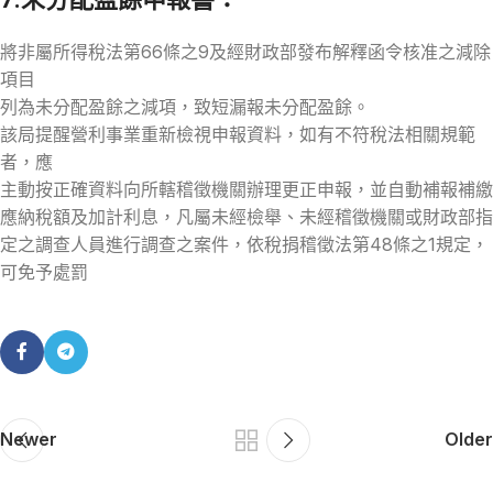
將非屬所得稅法第66條之9及經財政部發布解釋函令核准之減除
項目
列為未分配盈餘之減項，致短漏報未分配盈餘。
該局提醒營利事業重新檢視申報資料，如有不符稅法相關規範
者，應
主動按正確資料向所轄稽徵機關辦理更正申報，並自動補報補繳
應納稅額及加計利息，凡屬未經檢舉、未經稽徵機關或財政部指
定之調查人員進行調查之案件，依稅捐稽徵法第48條之1規定，
可免予處罰
Newer
Older