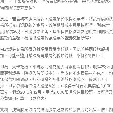
用
）， 申報所得課稅，若股票價格愈來愈高，是否代表轉讓技
術的所得愈來愈多？
反之，若當初不選擇緩課，股東須於取得股票時，將該作價的技
術所抵充出資股款的金額，減除相關成本費用後所得，列為當年
度所得課稅，日後股票出售，其出售價格減除當初股票作價出資
股款的差額，為技術股東轉讓股票的
證券交易所得
。
由於證券交易所得分離課稅且稅率較低，因此若將兩段稅額相
加，可能較適用緩課所需繳納的稅額為低。舉例說明如下：
甲為一大學教授，平時致力研究風力發電相關技術，取得不少相
關專利證書，除投入時間成本外，尚支付不少實驗材料成本，均
無保留相關憑證，近期研發的技術終於逐漸成熟，於2015年1
月，甲以專利權作價入股給A公司，取得新發行股票價值 1,000
萬元，假設2016年12月，甲以2,000萬處分這批股票，其所得及
稅負如何計算？（見附表）
實務上技術股東取得的技術股票通常會於股價高時出售，依上例