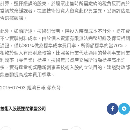
計算，選擇緩課的股東，於股票出售時所需繳納的稅負反而高於
當初放棄緩課者，提醒技術投資人留意此稅負差異，妥適評估是
否選擇緩課。
此外，如前所述，技術研發者，除投入時間成本不計外，尚花費
不少實驗材料成本，由於個人資源有限無法完整記錄及保留相關
憑證，僅以
30%
做為標準成本費用率，所得額標準約當70%，
相較於個人有形財產轉讓，比照各行業代號適用的營利事業同業
利潤率（零售業）標準，技術無形資產交易所得額標準高出許
多，實有違當初獎勵新創事業技術入股的立法目的，建議財政部
能審酌提高成本費用標準。
2015-07-03 經濟日報 賴永發
技術入股緩課
閉鎖型公司