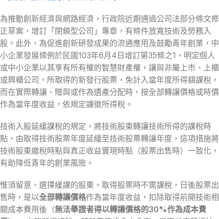
為推動創新經濟與網路經濟，行政院近期通過公司法部分條文修
正草案，增訂「閉鎖型公司」專章，有條件放寬技術及勞務入
股。此外，為促進創新研發成果的流通應用及鼓勵青年創業，中
小企業發展條例於民國103年6月4日增訂第35條之1，明定個人
或中小企業以其享有所有權的智慧財產權，讓與非屬上市、上櫃
或興櫃公司，所取得的新發行股票，免計入當年度所得額課稅，
而在實際轉讓、贈與或作為遺產分配時，按全部轉讓價格或時價
作為當年度收益，依規定課徵所得稅。
技術入股延緩課稅的規定，將技術股東轉讓技術所得的課稅時
點，由取得技術股票年度延緩至技術股票轉讓年度，這項措施將
技術股東繳稅時點與真正收益實現時點（股票出售時）一致化，
有助降低青年的創業風險。
惟須留意，選擇緩課的股東，取得股票時不需課稅，日後股票出
售時，是以
全部轉讓價格
作為當年度收益，扣除取得前開技術相
關成本費用後（
無法舉證者得以轉讓價格的30%作為成本費